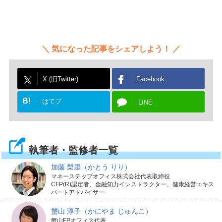
気になった記事をシェアしよう！
X (旧Twitter)
Facebook
B!
はてブ
LINE
執筆者・監修者一覧
加藤 梨里
（かとう りり）
マネーステップオフィス株式会社代表取締役
CFP(R)認定者、金融知力インストラクター、健康経営エキス
パートアドバイザー
蟹山 淳子
（かにやま じゅんこ）
蟹山FPオフィス代表