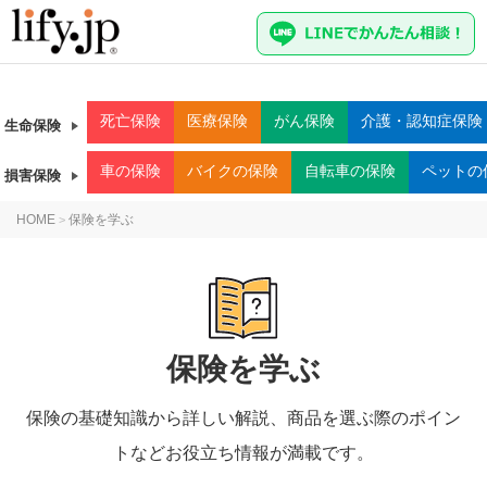
死亡
保険
医療
保険
がん
保険
介護・認知症
保険
生命保険
車
の保険
バイク
の保険
自転車
の保険
ペット
の
損害保険
HOME
保険を学ぶ
>
保険を学ぶ
保険の基礎知識から詳しい解説、商品を選ぶ際のポイン
トなどお役立ち情報が満載です。