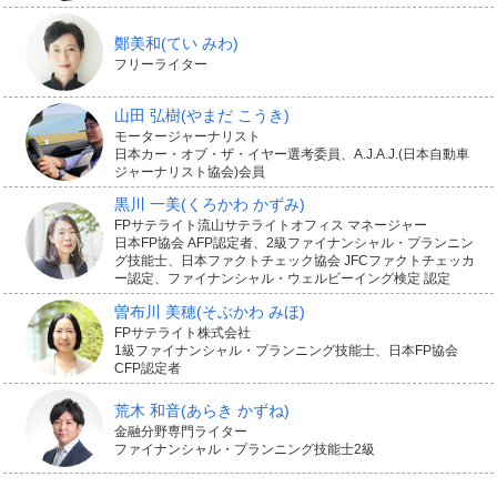
鄭美和
(てい みわ)
フリーライター
山田 弘樹
(やまだ こうき)
モータージャーナリスト
日本カー・オブ・ザ・イヤー選考委員、A.J.A.J.(日本自動車
ジャーナリスト協会)会員
黒川 一美
(くろかわ かずみ)
FPサテライト流山サテライトオフィス マネージャー
日本FP協会 AFP認定者、2級ファイナンシャル・プランニン
グ技能士、日本ファクトチェック協会 JFCファクトチェッカ
ー認定、ファイナンシャル・ウェルビーイング検定 認定
曽布川 美穂
(そぶかわ みほ)
FPサテライト株式会社
1級ファイナンシャル・プランニング技能士、日本FP協会
CFP認定者
荒木 和音
(あらき かずね)
金融分野専門ライター
ファイナンシャル・プランニング技能士2級