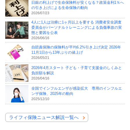
日銀の利上げで生命保険料が安くなる？政策金利1％へ
の引き上げによる生命保険の動向
2026/07/23
4人に1人は治療に1ヶ月以上を要する 消費者安全調査
委員会がパーソナルトレーニングによる負傷事故の実
態と要因を公表
2026/06/16
自賠責保険の保険料が平均6.2%引き上げ決定 2026年
11月1日から13年ぶりの値上げ
2026/05/21
2026年4月スタート 子ども・子育て支援金のしくみと
負担額を解説
2026/04/16
全国でインフルエンザが感染拡大 専用のインフルエ
ンザ保険、2025年の動向
2025/12/10
ライフィ保険ニュース解説一覧へ