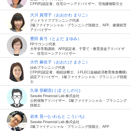
CFP(R)認定者、住宅ローンアドバイザー、宅地建物取引士
大川 真理子
（おおかわ まりこ）
グッドライフプランニング代表
2級ファイナンシャル・プランニング技能士、AFP、健康経営
アドバイザー
豊田 眞弓
（とよだ まゆみ）
FPラウンジ代表
大学非常勤講師、AFP認定者、子育て・教育資金アドバイザ
ー、住宅ローンアドバイザー
大竹 麻佐子
（おおたけ まさこ）
ゆめプランニング代表
CFP(R)認定者、相続診断士、J-FLEC(金融経済教育推進機構)
認定アドバイザー、1級ファイナンシャル・プランニング技能
士
久保 登嗣宜
(くぼ としのり)
Sasuke Financial Lab 株式会社
公的保険アドバイザー、2級ファイナンシャル・プランニング
技能士
岩本 晃一
(いわもと こういち)
Sasuke Financial Lab 株式会社
2級ファイナンシャル・プランニング技能士、AFP