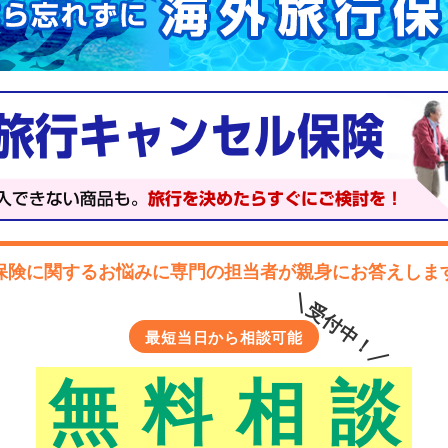
保険に関するお悩みに
専門の担当者が親身にお答えしま
＼受付中！／
最短当日から相談可能
無
料
相
談