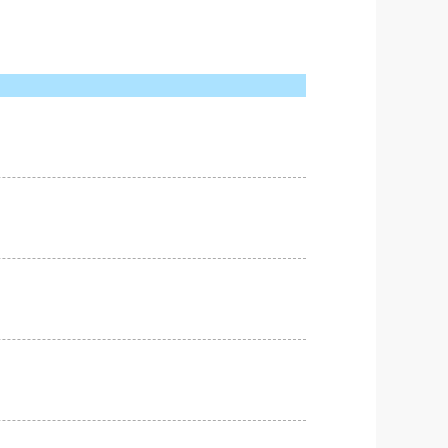
セルに備えられる
セルしたときには、航空会社や旅行会社な
セル料を負担する場合も一部であるようで
キャンセルに備えられる