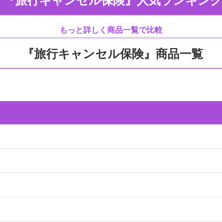
『旅行キャンセル保険』
人気ランキン
申し込みをします。
もっと詳しく商品一覧で比較
『旅行キャンセル保険』
商品一覧
などによるキャンセルに備えられる
に本人や同行者、親族の死亡や入院・通院があり、旅行に行け
に行けなくなるケースも少なくありません。
ナ感染による入院や療養、感染症に関する出入国規制をうけた