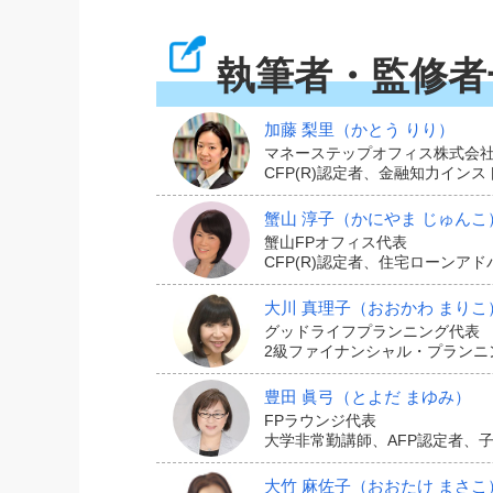
2.飛行機や新幹線など
執筆者・監修者
台風などの悪天候や運航会社側の理由によ
加藤 梨里
（かとう りり）
どを通して航空券代が返金されるケースが
マネーステップオフィス株式会
CFP(R)認定者、金融知力イ
す。
蟹山 淳子
（かにやま じゅんこ
このように、航空会社から返金を受けられ
蟹山FPオフィス代表
CFP(R)認定者、住宅ローンア
大川 真理子
（おおかわ まりこ
グッドライフプランニング代表
その他 ペットの死亡や
2級ファイナンシャル・プランニ
豊田 眞弓
（とよだ まゆみ）
FPラウンジ代表
大学非常勤講師、AFP認定者、
一部の旅行キャンセル保険では、それ以外
大竹 麻佐子
（おおたけ まさこ