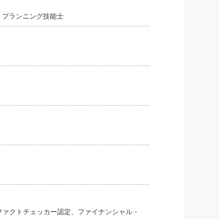
をキャンセルしたときにも補償されるもの
ル・プランニング技能士
ャンセル保険で安
まざまな楽しみ方があります。
それがあります。
といいですね。
Cファクトチェッカー認定、ファイナンシャル・