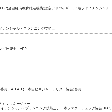
ットが死亡した、パスポートの盗難に遭ったなどの理由で旅行
J-FLEC(金融経済教育推進機構)認定アドバイザー、1級ファイナンシャ
イナンシャル・プランニング技能士
キャンセルに備えて、旅行キ
ング技能士、AFP
個人手配、また移動手段も飛行機や新幹線、鉄道、船舶などさ
天候しだいでは予定通りに出発できないリスクに見舞われるお
、A.J.A.J.(日本自動車ジャーナリスト協会)会員
本や選び方などについて解説しています。
フィス マネージャー
行者の状況などに合わせて、旅行キャンセル保険を活用できる
級ファイナンシャル・プランニング技能士、日本ファクトチェック協会 JF