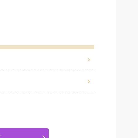
の死亡や入院といった理由で旅行をキャン
70％、50％など、所定の補償割合に応じ
ます。
ときのキャンセル料が対象になるのが特徴