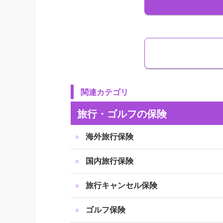
ですから原則として、旅行の出発前までに
1.病気やケガでの入院
関連カテゴリ
旅行キャンセル保険のほとんどは、出発前
旅行・ゴルフの保険
料・キャンセル料に備えられます。
海外旅行保険
近年では新型コロナに関連した理由で旅行
国内旅行保険
多くの旅行キャンセル保険では、新型コロ
めたときも対象になります。
旅行キャンセル保険
ゴルフ保険