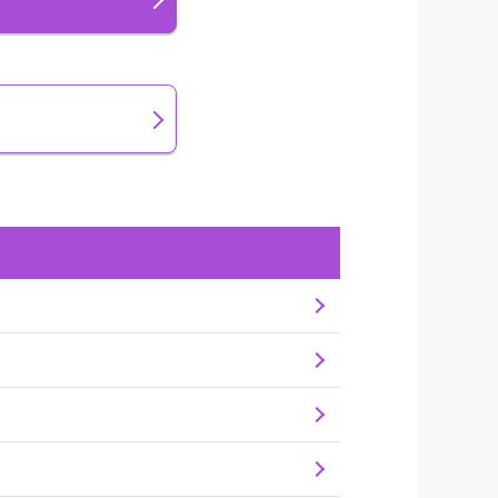
グ
なくなってしまったときに負担する取消
など、保険会社所定の理由で旅行を取りや