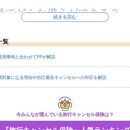
険でどんな備えができる？
続きを読む
発する前に、悪天候による交通機関の運休や遅延、本人や家族
一覧
料や違約金などが補償される保険です。
保険です。
活用事例と合わせてFPが解説
が補償されるもののほか、商品やキャンセル理由などによって、
償対象になる理由や自己都合キャンセルへの対応を解説
ケガや死亡、トラブルによる賠償責任などに備えることができ
に出発する前に生じた様々な理由によって旅行に行けなかった
今みんなが選んでいる旅行キャンセル保険は？