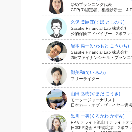
たとえば、急な出張が入った、犬や猫のペ
ゆめプランニング代表
CFP(R)認定者、相続診断士、
があります。
久保 登嗣宜
(くぼ としのり)
Sasuke Financial Lab 株式会社
公的保険アドバイザー、2級ファ
やむを得ない旅行
岩本 晃一
(いわもと こういち)
Sasuke Financial Lab 株式会社
2級ファイナンシャル・プランニ
心を
鄭美和
(てい みわ)
フリーライター
旅行には、国内旅行と海外旅行、ツアーや
山田 弘樹
(やまだ こうき)
モータージャーナリスト
いずれにしても、ご自身やご家族の体調や
日本カー・オブ・ザ・イヤー選考委員
黒川 一美
(くろかわ かずみ)
以下の記事では、旅行キャンセル保険の基
FPサテライト流山サテライトオ
旅行の行先や旅先でのアクティビティ、同
日本FP協会 AFP認定者、2