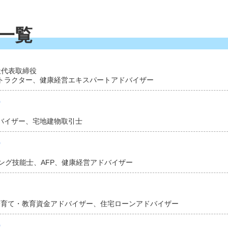
交通機関の欠航・運休などによるキャン
一覧
る欠航や運休、所定時間以上の大幅な遅延などで搭乗をキャン
あるようですが、キャンセルの状況次第では自己負担でキャン
社代表取締役
ンストラクター、健康経営エキスパートアドバイザー
）
ないときなどに補償される旅行キャンセル保険もあります。
ドバイザー、宅地建物取引士
）
イベントの中止、急な出張などによる
ング技能士、AFP、健康経営アドバイザー
子育て・教育資金アドバイザー、住宅ローンアドバイザー
の理由によるキャンセルにも備えられます。
）