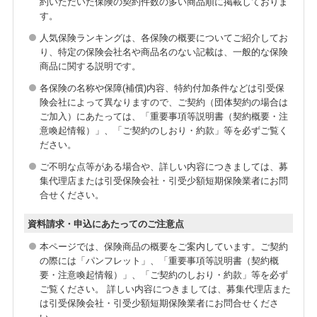
約いただいた保険の契約件数の多い商品順に掲載しておりま
す。
人気保険ランキングは、各保険の概要についてご紹介してお
り、特定の保険会社名や商品名のない記載は、一般的な保険
商品に関する説明です。
各保険の名称や保障(補償)内容、特約付加条件などは引受保
険会社によって異なりますので、ご契約（団体契約の場合は
ご加入）にあたっては、「重要事項等説明書（契約概要・注
意喚起情報）」、「ご契約のしおり・約款」等を必ずご覧く
ださい。
ご不明な点等がある場合や、詳しい内容につきましては、募
集代理店または引受保険会社・引受少額短期保険業者にお問
合せください。
資料請求・申込にあたってのご注意点
本ページでは、保険商品の概要をご案内しています。ご契約
の際には「パンフレット」、「重要事項等説明書（契約概
要・注意喚起情報）」、「ご契約のしおり・約款」等を必ず
ご覧ください。 詳しい内容につきましては、募集代理店また
は引受保険会社・引受少額短期保険業者にお問合せくださ