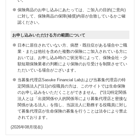
い。
保険商品のお申し込みにあたっては、ご加入の目的(ご意向)
に対して、保険商品の保障(補償)内容が合致しているかご確
認ください。
お申し込みいただける方の範囲について
日本に居住されていない方、病歴・既往症がある場合やご職
業・または他社を含めた複数の保険にご加入されている方に
おいては、お申し込み時のご状況等によって、保険会社・少
額短期保険業者の判断により保険のお引受けを制限させてい
ただいている場合がございます。
当募集代理店Sasuke Financial Labおよび当募集代理店の特
定関係法人(*注1)の役職員の方は、このサイトでは生命保険
のお申し込みをいただくことができません。 (*注1)特定関係
法人とは「出資関係や人的関係等により募集代理店と密接な
関係がある法人」を指し、当該法人に勤務する役職員に対し
て募集代理店が生命保険の募集を行うことは法令により禁止
されております。
(2026年08月現在)