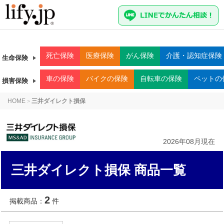
死亡
保険
医療
保険
がん
保険
介護・認知症
保険
生命保険
車
の保険
バイク
の保険
自転車
の保険
ペット
の
損害保険
HOME
三井ダイレクト損保
>
2026年08月現在
三井ダイレクト損保 商品一覧
2
掲載商品：
件