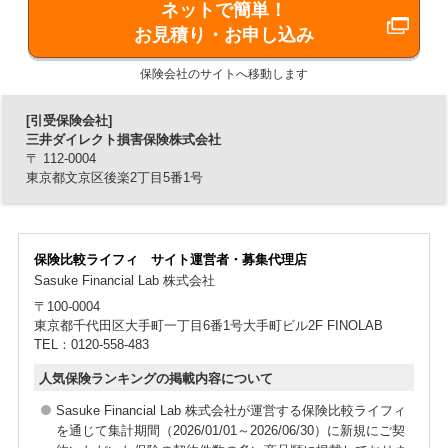
■緊急宿泊費用・緊急帰宅費用・車両搬送費用サ
ネットで簡単！
ービス
お見積り・お申し込み
ご契約のバイクが事故または故障で自力走行不能となり、
保険会社のサイトへ移動します
やむをえず最寄りのホテルに宿泊されたり、公共交通機関
で帰宅された場合等に、費用をお支払いします。
[引受保険会社]
三井ダイレクト損害保険株式会社
緊急宿泊費用：1事故1名あたり1泊1万円限度
〒 112-0004
東京都文京区後楽2丁目5番1号
緊急帰宅費用：1事故1名あたり2万円限度
車両搬送費用：1事故10万円限度。また事故発生地で修理
完了後自宅まで搬送する費用を車両搬送費用としてお支
払いします。
保険比較ライフィ サイト運営者・募集代理店
Sasuke Financial Lab 株式会社
〒100-0004
■ガソリン10リットルサービス
東京都千代田区大手町一丁目6番1号大手町ビル2F FINOLAB
対象契約の保険期間中に1回を限度とします。
TEL：0120-558-483
人気保険ランキングの掲載内容について
Sasuke Financial Lab 株式会社が運営する保険比較ライフィ
を通じて集計期間（2026/01/01～2026/06/30）に新規にご契