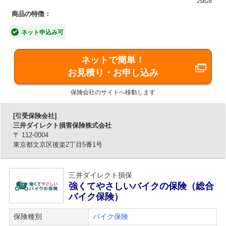
25b28
ポート
商品の特徴：
補償プランを創るときの「わからない」に応える！あなた
のコンシェルジュがお見積もりや自動車保険のことを何で
ネット申込み可
もサポート。
ネットで簡単！
【特長2】万一の事故も安心「わたしの解決サポ
お見積り・お申し込み
ーター」
保険会社のサイトへ移動します
アクシデントが起きたときの「困った」に応える！事故対
応のプロが、事故発生から解決までしっかりサポート。
[引受保険会社]
三井ダイレクト損害保険株式会社
【特長3】お財布にやさしくてお得
〒 112-0004
東京都文京区後楽2丁目5番1号
納得の保険料！充実のサービスに加え、保険料を抑えるこ
とができるネット型自動車保険。
三井ダイレクト損保
強くてやさしいバイクの保険（総合
バイク保険）
保険種別
バイク保険