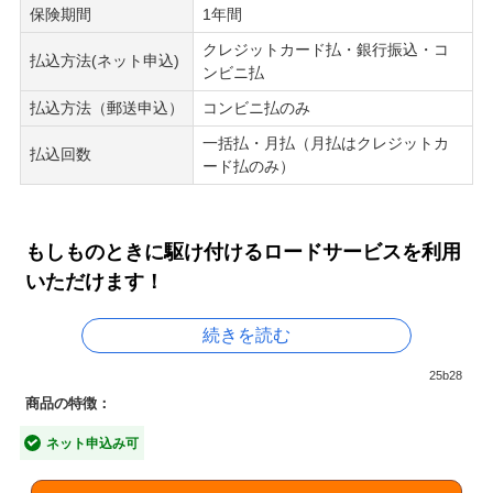
保険期間
1年間
クレジットカード払・銀行振込・コ
払込方法(ネット申込)
ンビニ払
払込方法（郵送申込）
コンビニ払のみ
一括払・月払（月払はクレジットカ
払込回数
ード払のみ）
もしものときに駆け付けるロードサービスを利用
いただけます！
続きを読む
■レッカーサービス
25b28
事故または故障でバイクが自力走行不可能となった場合、
商品の特徴：
現場から修理工場等まで実走距離100kmを限度に牽引しま
ネット申込み可
す。