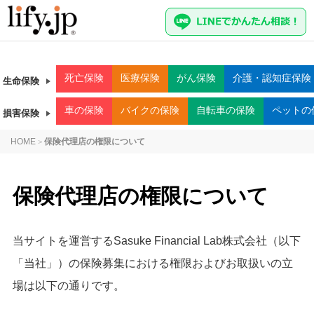
死亡
保険
医療
保険
がん
保険
介護・認知症
保険
生命保険
車
の保険
バイク
の保険
自転車
の保険
ペット
の
損害保険
HOME
保険代理店の権限について
>
保険代理店の権限について
当サイトを運営するSasuke Financial Lab株式会社（以下
「当社」）の保険募集における権限およびお取扱いの立
場は以下の通りです。