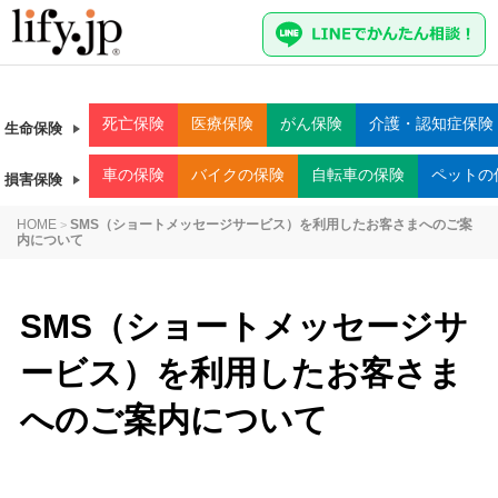
死亡
保険
医療
保険
がん
保険
介護・認知症
保険
生命保険
車
の保険
バイク
の保険
自転車
の保険
ペット
の
損害保険
HOME
SMS（ショートメッセージサービス）を利用したお客さまへのご案
>
内について
SMS（ショートメッセージサ
ービス）を利用したお客さま
へのご案内について