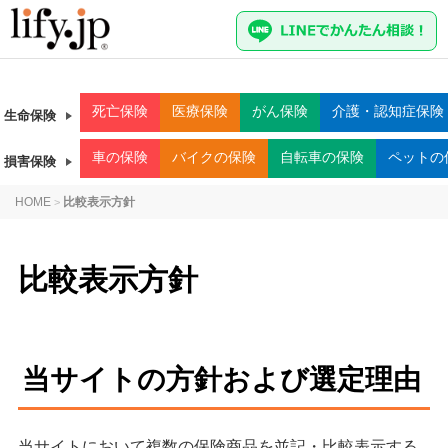
死亡
保険
医療
保険
がん
保険
介護・認知症
保険
生命保険
車
の保険
バイク
の保険
自転車
の保険
ペット
の
損害保険
HOME
比較表示方針
>
比較表示方針
当サイトの方針および選定理由
当サイトにおいて複数の保険商品を並記・比較表示する