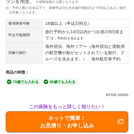
ランを用意。
※保険金額が上限となります。
注：予約人数が10名以下で、保険申込日を含め旅行開始日まで9日以上あるご旅行
が対象となります。
18歳以上（申込日時点）
被保険者年齢
旅行予約から14日以内かつ出発の9日前ま
申込可能期間
で
注：予約日を含みます
海外宿泊、海外ツアー（海外宿泊と渡航用
の航空機や船がセットされている旅行。ク
対象の旅行
ルーズを含みます。）、海外航空券予約
商品の特徴：
70歳でも入れる
80歳でも入れる
MYS26-100593
この保険をもっと詳しく知りたい！
ネットで簡単！
お見積り・お申し込み