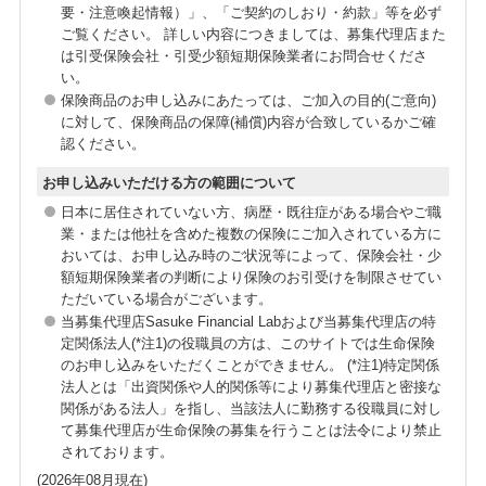
要・注意喚起情報）」、「ご契約のしおり・約款」等を必ず
ご覧ください。 詳しい内容につきましては、募集代理店また
は引受保険会社・引受少額短期保険業者にお問合せくださ
い。
保険商品のお申し込みにあたっては、ご加入の目的(ご意向)
に対して、保険商品の保障(補償)内容が合致しているかご確
認ください。
お申し込みいただける方の範囲について
日本に居住されていない方、病歴・既往症がある場合やご職
業・または他社を含めた複数の保険にご加入されている方に
おいては、お申し込み時のご状況等によって、保険会社・少
額短期保険業者の判断により保険のお引受けを制限させてい
ただいている場合がございます。
当募集代理店Sasuke Financial Labおよび当募集代理店の特
定関係法人(*注1)の役職員の方は、このサイトでは生命保険
のお申し込みをいただくことができません。 (*注1)特定関係
法人とは「出資関係や人的関係等により募集代理店と密接な
関係がある法人」を指し、当該法人に勤務する役職員に対し
て募集代理店が生命保険の募集を行うことは法令により禁止
されております。
(2026年08月現在)