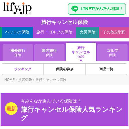
旅行キャンセル保険
ペット
の保険
旅行・ゴルフ
の保険
火災
保険
その他(損保)
旅行
海外旅行
国内旅行
ゴルフ
キャンセル
保険
保険
保険
保険
ランキング
保険を学ぶ
商品一覧
HOME
損害保険
旅行キャンセル保険
>
>
今みんなが選んでいる保険は？
旅行キャンセル保険人気ランキン
グ