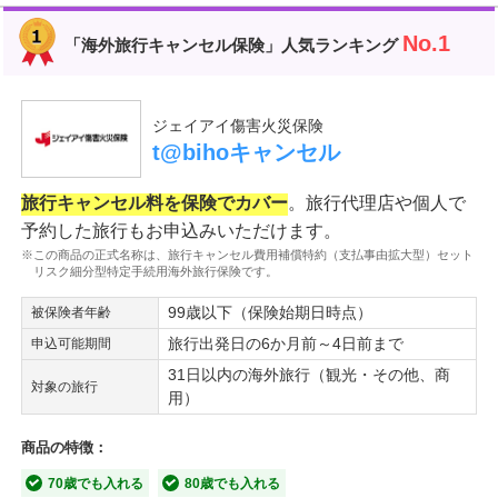
No.1
「海外旅行キャンセル保険」人気ランキング
ジェイアイ傷害火災保険
t@bihoキャンセル
旅行キャンセル料を保険でカバー
。旅行代理店や個人で
予約した旅行もお申込みいただけます。
※この商品の正式名称は、旅行キャンセル費用補償特約（支払事由拡大型）セット
リスク細分型特定手続用海外旅行保険です。
99歳以下（保険始期日時点）
被保険者年齢
旅行出発日の6か月前～4日前まで
申込可能期間
31日以内の海外旅行（観光・その他、商
対象の旅行
用）
商品の特徴：
70歳でも入れる
80歳でも入れる