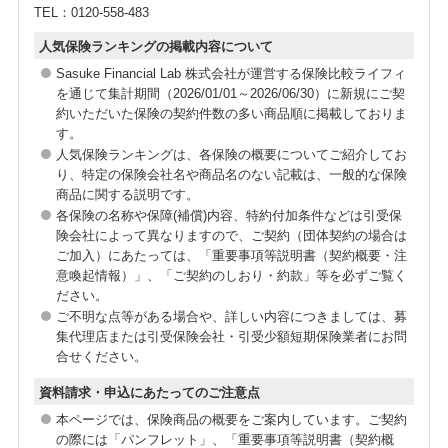
TEL：0120-558-483
人気保険ランキングの掲載内容について
Sasuke Financial Lab 株式会社が運営する保険比較ライフィ
を通じて集計期間（2026/01/01～2026/06/30）に新規にご契
約いただいた保険の契約件数の多い商品順に掲載しておりま
す。
人気保険ランキングは、各保険の概要についてご紹介してお
り、特定の保険会社名や商品名のない記載は、一般的な保険
商品に関する説明です。
各保険の名称や保障(補償)内容、特約付加条件などは引受保
険会社によって異なりますので、ご契約（団体契約の場合は
ご加入）にあたっては、「重要事項等説明書（契約概要・注
意喚起情報）」、「ご契約のしおり・約款」等を必ずご覧く
ださい。
ご不明な点等がある場合や、詳しい内容につきましては、募
集代理店または引受保険会社・引受少額短期保険業者にお問
合せください。
資料請求・申込にあたってのご注意点
本ページでは、保険商品の概要をご案内しています。ご契約
の際には「パンフレット」、「重要事項等説明書（契約概