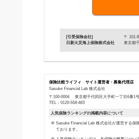
■見積り・申込みがＰＣ・スマ
メールアドレスとクレジットカードが
■すまいと暮らしの「困った」
[引受保険会社]
〒 101-8
日新火災海上保険株式会社
東京都千
水まわりのトラブルや外出中にカギを
保険比較ライフィ サイト運営者・募集代理店
Sasuke Financial Lab 株式会社
〒100-0004
東京都千代田区大手町一丁目6番1号大手
TEL：0120-558-483
人気保険ランキングの掲載内容について
Sasuke Financial Lab 株式会社が
ております。
人気保険ランキングは、各保険の概要につい