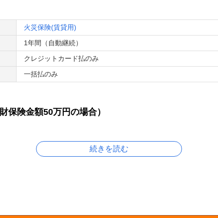
で三大疾病（がん・脳卒中 ・急性心筋梗塞）に罹患し、所定の条
火災保険(賃貸用)
ットネームです。
1年間（自動継続）
記載しております。
クレジットカード払のみ
続
一括払のみ
家財保険金額50万円の場合）
続きを読む
000万円
）は1億円
！
下の方とトラブルになったときには、日新火災スタッフが相手方