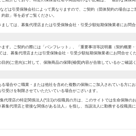
条件などは引受保険会社によって異なりますので、ご契約（団体契約の場合はご
・約款」等を必ずご覧ください。
きましては、募集代理店または引受保険会社・引受少額短期保険業者にお問合
います。ご契約の際には「パンフレット」、「重要事項等説明書（契約概要・
しては、募集代理店または引受保険会社・引受少額短期保険業者にお問合せく
目的(ご意向)に対して、保険商品の保障(補償)内容が合致しているかご確認
ある場合やご職業・または他社を含めた複数の保険にご加入されている方にお
お引受けを制限させていただいている場合がございます。
abおよび当募集代理店の特定関係法人(*注1)の役職員の方は、このサイトでは生命保険
り募集代理店と密接な関係がある法人」を指し、当該法人に勤務する役職員に