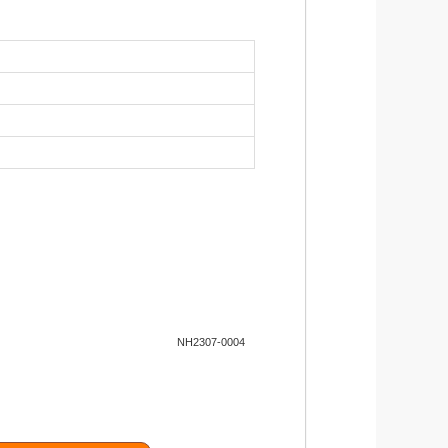
件に該当した場合に一時金を受け取れ
NH2307-0004
と交渉し、解決まで対応。