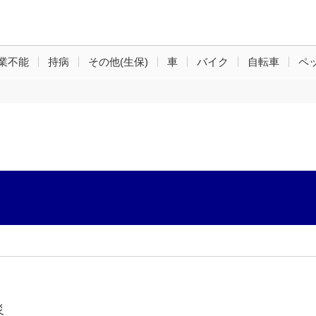
業不能
持病
その他(生保)
車
バイク
自転車
ペ
災