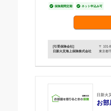
【特長1】8日目からのスピー
保険期間定期
ネット申込み可
病気やケガによる所定の就業不能状態
【特長2】保険料は月額500円
てん補期間を1･2･3ヶ月の短期間
さらに、インターネット申込で保険料
※職業等によって月500円とならない場合があ
[引受保険会社]
〒 101-8
日新火災海上保険株式会社
東京都千
【特長3】三大疾病には一時金
三大疾病（がん・脳卒中・急性心筋梗
一時金は50万円･100万円･200万
※三大疾病一時金特約をセットした場合
※初年度契約において保険始期日から90日以
日新火
■補償内容
お部
病気やケガにより所定の就業不能状態