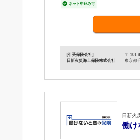
ネット申込み可
お客さまのニーズにあった補償で保険
■充実の付帯サービス！
すまいと暮らしにかかわる急な「こまっ
リフォームの相談サービスや長期優良
※「お家(うち)ドクター火災保険Web」は、
[引受保険会社]
〒 101-8
日新火災海上保険株式会社
東京都千
日新火
働け