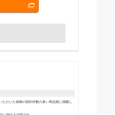
365日サポートします！
新規にご契約いただいた保険の契約件数の多い商品順に掲載し
品に関する説明です。