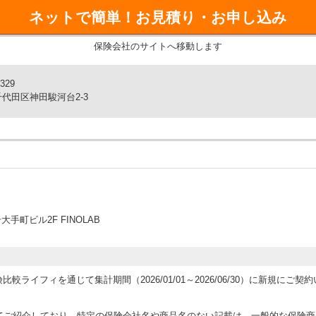
ネットで簡単！
お見積り・お申し込み
ホで簡単・スピーディ！
あればすぐに加入できます。
保険会社のサイトへ移動します
をサポートするサービス付き！
329
代田区神田駿河台2-3
なくして自宅に入れないなど「すまいのサポート２４」が24時間・
町ビル2F FINOLAB
運営する保険比較ライフィを通じて集計期間（2026/01/01～2026/06/30）に
てご紹介しており、特定の保険会社名や商品名のない記載は、一般的な保険商