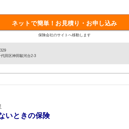
料を節約することができます。ネットで簡単にお見積りいただけ
ネットで簡単！
お見積り・お申し込み
た」を24時間・365日サポート。
住宅の維持保全サポートサービスも利用いただけます。
保険会社のサイトへ移動します
すまいの保険のペットネームです。
329
代田区神田駿河台2-3
災
ないときの保険