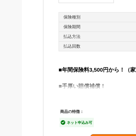
三大疾病一時金特約をセットすること
ます。
保険種別
※「働けないときの保険」は所得補償保険のペ
保険期間
※このページでは、ネット申込の取扱い内容を
払込方法
※webサイトでご契約いただく場合のみ自動継
払込回数
■年間保険料3,500円から！（
■手厚い賠償補償！
大家さんへの補償（借家人賠償）は2
日常のトラブルへの補償（個人賠償
商品の特徴：
■示談交渉サービス付きで安心
ネット申込み可
水漏れなど補償の対象となる事故で階