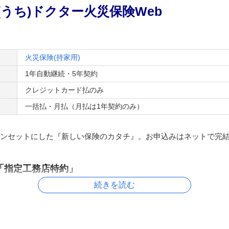
(うち)ドクター火災保険Web
火災保険(持家用)
1年自動継続・5年契約
クレジットカード払のみ
一括払・月払（月払は1年契約のみ）
ンセットにした『新しい保険のカタチ』。お申込みはネットで完
「指定工務店特約」
続きを読む
たとき、日新火災がご案内する信頼できる修理業者が修理を行い
らず、安心してご利用いただけます。
節約！さらに各種割引が充実！