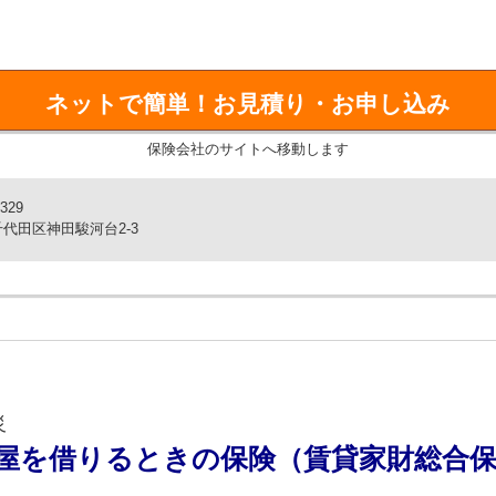
ド補償！
が7日間を超えて続いた場合に保険金が受け取れます。
から！
ネットで簡単！
お見積り・お申し込み
に設定することができ、必要な期間に絞ることで保険料を抑えること
保険会社のサイトへ移動します
が8％割引になります。
ります。
329
※
代田区神田駿河台2-3
でカバー！
塞）に罹患し、所定の条件に該当した場合に一時金を受け取れま
円のいずれかでお選びいただけます。
内に診断確定されたがんについては、保険金をお支払いできません。
災
屋を借りるときの保険（賃貸家財総合
になった時に保険金を受け取れます。