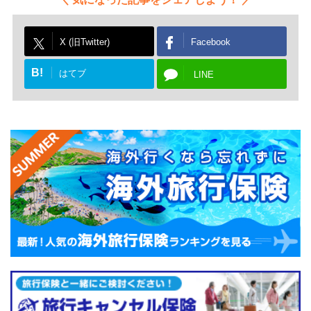
X (旧Twitter)
Facebook
B!
はてブ
LINE