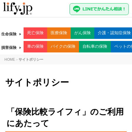
死亡
保険
医療
保険
がん
保険
介護・認知症
保険
生命保険
車
の保険
バイク
の保険
自転車
の保険
ペット
の
損害保険
HOME
サイトポリシー
>
サイトポリシー
「保険比較ライフィ」のご利用
にあたって