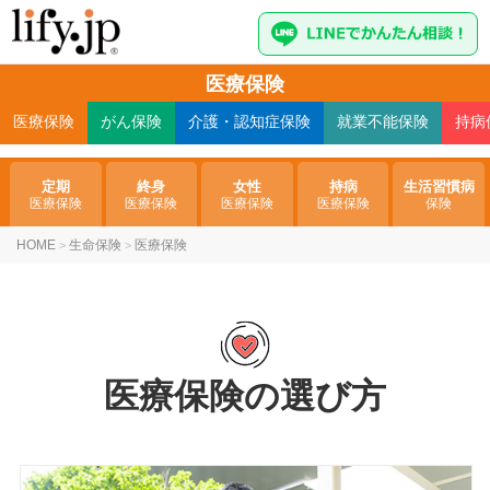
医療保険
医療
保険
がん
保険
介護・認知症
保険
就業不能
保険
持病
定期
終身
女性
持病
生活習慣病
医療保険
医療保険
医療保険
医療保険
保険
HOME
生命保険
医療保険
>
>
医療保険の選び方