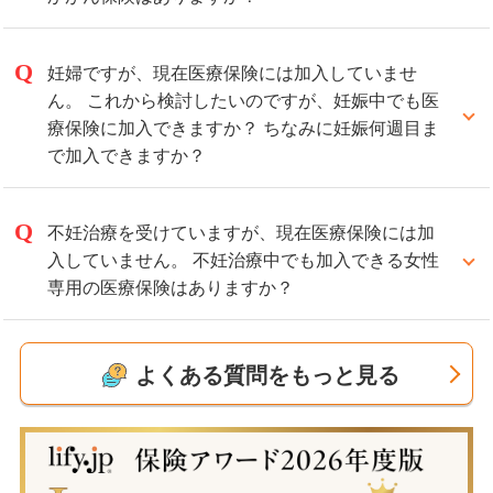
過去にがん（悪性新生物）を経験していても、完治後
5年以上経過している場合には一般の医療保険をご案
妊婦ですが、現在医療保険には加入していませ
内できることもあります。
ん。 これから検討したいのですが、妊娠中でも医
また、がんを経験された方のためのがん保険もご案内
療保険に加入できますか？ ちなみに妊娠何週目ま
できます。
で加入できますか？
保険の種類および保険会社によって、現在の健康状態
妊娠中のご加入は、保険会社によって取り扱いが異な
等によってはご加入いただけないケースもございます
っています。
不妊治療を受けていますが、現在医療保険には加
ので、弊社にお気軽にお問い合わせください。
通常、一般の医療保険では妊娠中に入れる保険会社は
入していません。 不妊治療中でも加入できる女性
少なく、加入できても、いま現在の妊娠に起因する病
専用の医療保険はありますか？
気は保障対象外となることがあります。
不妊治療費用そのものは保障されませんが、不妊治療
最近は妊婦専用の医療保険も販売されています。妊娠
中に発症するその他の病気の入院費用や手術費用など
よくある質問をもっと見る
週数を問わずにご加入いただくことができ、その妊娠
をカバーできる保険を取り扱っています。
における帝王切開での入院などが保障される商品も取
「不妊治療中でも加入できる保険」はこちら
り扱っています。
「妊婦保険」はこちら