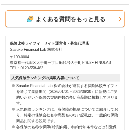
不妊治療費用そのものは保障されませんが、不妊治療
最近は妊婦専用の医療保険も販売されています。妊娠
中に発症するその他の病気の入院費用や手術費用など
よくある質問をもっと見る
週数を問わずにご加入いただくことができ、その妊娠
をカバーできる保険を取り扱っています。
における帝王切開での入院などが保障される商品も取
「不妊治療中でも加入できる保険」はこちら
り扱っています。
保険比較ライフィ サイト運営者・募集代理店
「妊婦保険」はこちら
Sasuke Financial Lab 株式会社
〒100-0004
東京都千代田区大手町一丁目6番1号大手町ビル2F FINOLAB
TEL：0120-558-483
人気保険ランキングの掲載内容について
Sasuke Financial Lab 株式会社が運営する保険比較ライフィ
を通じて集計期間（2026/01/01～2026/06/30）に新規にご契
約いただいた保険の契約件数の多い商品順に掲載しておりま
す。
人気保険ランキングは、各保険の概要についてご紹介してお
り、特定の保険会社名や商品名のない記載は、一般的な保険
商品に関する説明です。
各保険の名称や保障(補償)内容、特約付加条件などは引受保