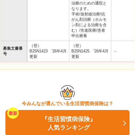
治療のための通院と
なります。
手術/放射線治療/抗
がん剤治療（ホルモ
ン剤による治療を含
む）/先進医療/患者
申出療養
（登）
（登）
募集文書番
B25N1423 ’26年4月
B25N1425 ’26年4月
－
号
更新
更新
今みんなが選んでいる生活習慣病保険は？
『生活習慣病保険』
人気ランキング