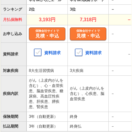
ネオdeからだエール
ネオde3疾病サポート
－
ランキング
2位
3位
－
3,193円
7,318円
－
月払保険料
保険会社サイトで
保険会社サイトで
お申し込み
－
見積・申込
見積・申込
資料請求
資料請求
資料請求
－
対象疾病
8大生活習慣病
3大疾病
－
がん（上皮内がんを
含む）、心・血管疾
がん（上皮内がんを
患、脳血管疾患、糖
疾病内訳
含む）、心疾患、脳
－
尿病、高血圧性疾
血管疾患
患、肝疾患、膵疾
患、腎疾患
保険期間
3年（自動更新）
終身
－
払込期間
3年（自動更新）
終身払
－