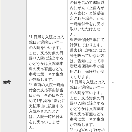
の日を含めて90日以
内にがん（上皮内が
んを含む）と診断確
定された場合、がん
一時給付金をお受け
取りいただけませ
ん。
*1 日帰り入院とは入
※喫煙保険料率にて
院日と退院日が同一
計算しております。
の入院をいいます。
過去1年以内にたばこ
また、支払対象の日
等を吸っていない方
帰り入院に該当する
は、告知によって非
かどうかは入院基本
喫煙者保険料率が適
料の支払有無などを
用され、保険料が安
参考に第一ネオ生命
くなります。
が判断します。
備考
*1 日帰り入院とは入
－
*2 直前の入院一時給
院日と退院日が同一
付金の支払事由該当
の入院を言います。
日から、その日を含
また、支払対象の日
めて1年以内に新たに
帰り入院に該当する
支払事由に該当する
かどうかは入院基本
入院をされたとき
料の支払有無などを
は、入院一時給付金
参考に第一ネオ生命
をお支払いしませ
が判断します。
ん。
*2 つぎのいずれかの