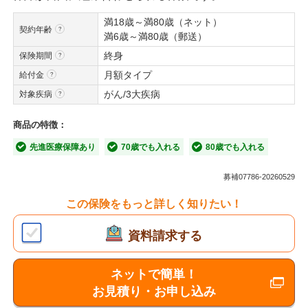
満18歳～満80歳（ネット）
契約年齢
満6歳～満80歳（郵送）
終身
保険期間
月額タイプ
給付金
がん/3大疾病
対象疾病
商品の特徴：
先進医療保障あり
70歳でも入れる
80歳でも入れる
募補07786-20260529
この保険をもっと詳しく知りたい！
資料請求する
ネットで簡単！
お見積り・お申し込み