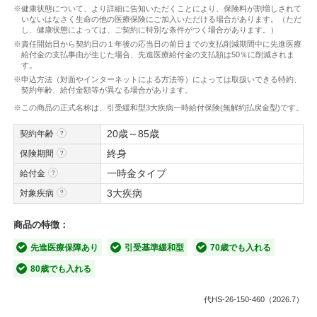
※健康状態について、より詳細に告知いただくことにより、保険料が割増しされて
いないはなさく生命の他の医療保険にご加入いただける場合があります。（ただ
し、健康状態によっては、ご契約に特別な条件がつく場合があります。）
※責任開始日から契約日の１年後の応当日の前日までの支払削減期間中に先進医療
給付金の支払事由が生じた場合、先進医療給付金の支払額は50％に削減されま
す。
※申込方法（対面やインターネットによる方法等）によっては取扱いできる特約、
契約年齢、給付金額等が異なる場合があります。
※この商品の正式名称は、引受緩和型3大疾病一時給付保険(無解約払戻金型)です。
20歳～85歳
契約年齢
終身
保険期間
一時金タイプ
給付金
3大疾病
対象疾病
商品の特徴：
先進医療保障あり
引受基準緩和型
70歳でも入れる
80歳でも入れる
代HS-26-150-460（2026.7）