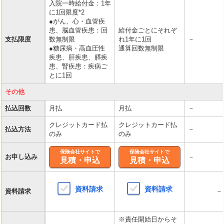
入院一時給付金：1年
に1回限度*2
●がん、心・血管疾
患、脳血管疾患：回
給付金ごとにそれぞ
支払限度
数無制限
れ1年に1回
－
●糖尿病・高血圧性
通算回数無制限
疾患、肝疾患、膵疾
患、腎疾患：疾病ご
とに1回
その他
払込回数
月払
月払
－
クレジットカード払
クレジットカード払
払込方法
－
のみ
のみ
保険会社サイトで
保険会社サイトで
お申し込み
－
見積・申込
見積・申込
資料請求
資料請求
資料請求
－
※責任開始日からそ