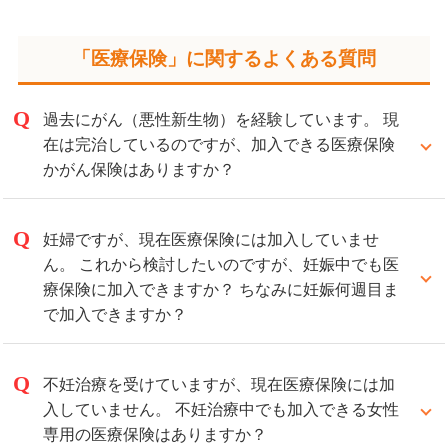
「医療保険」に関するよくある質問
過去にがん（悪性新生物）を経験しています。 現
在は完治しているのですが、加入できる医療保険
かがん保険はありますか？
過去にがん（悪性新生物）を経験していても、完治後
5年以上経過している場合には一般の医療保険をご案
妊婦ですが、現在医療保険には加入していませ
内できることもあります。
ん。 これから検討したいのですが、妊娠中でも医
また、がんを経験された方のためのがん保険もご案内
療保険に加入できますか？ ちなみに妊娠何週目ま
できます。
で加入できますか？
保険の種類および保険会社によって、現在の健康状態
妊娠中のご加入は、保険会社によって取り扱いが異な
等によってはご加入いただけないケースもございます
っています。
不妊治療を受けていますが、現在医療保険には加
ので、弊社にお気軽にお問い合わせください。
通常、一般の医療保険では妊娠中に入れる保険会社は
入していません。 不妊治療中でも加入できる女性
少なく、加入できても、いま現在の妊娠に起因する病
専用の医療保険はありますか？
気は保障対象外となることがあります。