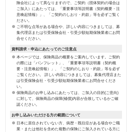
険会社によって異なりますので、ご契約（団体契約の場合は
ご加入）にあたっては、「重要事項等説明書（契約概要・注
意喚起情報）」、「ご契約のしおり・約款」等を必ずご覧く
ださい。
ご不明な点等がある場合や、詳しい内容につきましては、募
集代理店または引受保険会社・引受少額短期保険業者にお問
合せください。
資料請求・申込にあたってのご注意点
本ページでは、保険商品の概要をご案内しています。ご契約
の際には「パンフレット」、「重要事項等説明書（契約概
要・注意喚起情報）」、「ご契約のしおり・約款」等を必ず
ご覧ください。 詳しい内容につきましては、募集代理店また
は引受保険会社・引受少額短期保険業者にお問合せくださ
い。
保険商品のお申し込みにあたっては、ご加入の目的(ご意向)
に対して、保険商品の保障(補償)内容が合致しているかご確
認ください。
お申し込みいただける方の範囲について
日本に居住されていない方、病歴・既往症がある場合やご職
業・または他社を含めた複数の保険にご加入されている方に