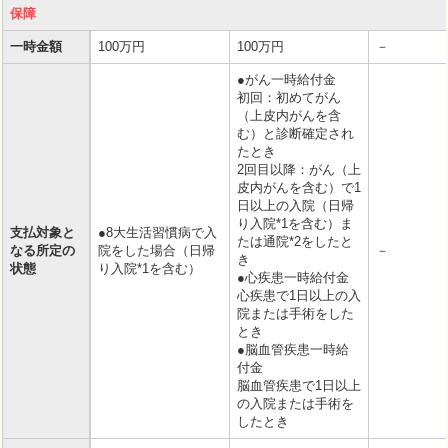
保障
一時金額
100万円
100万円
－
●がん一時給付金
初回：初めてがん
（上皮内がんを含
む）と診断確定され
たとき
2回目以降：がん（上
皮内がんを含む）で1
日以上の入院（日帰
り入院*1を含む）ま
支払対象と
●8大生活習慣病で入
たは通院*2をしたと
なる所定の
院をした場合（日帰
－
き
状態
り入院*1を含む）
●心疾患一時給付金
心疾患で1日以上の入
院または手術をした
とき
●脳血管疾患一時給
付金
脳血管疾患で1日以上
の入院または手術を
したとき