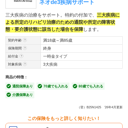
ネオde3疾病サポート
三大疾病の治療をサポート。特約の付加で、
三大疾病に
よる所定のリハビリ治療のための通院や所定の障害状
態・要介護状態に該当した場合を保障
します。
満18歳～満85歳
契約年齢
終身
保険期間
一時金タイプ
給付金
3大疾病
対象疾病
商品の特徴：
通院保障あり
70歳でも入れる
80歳でも入れる
介護保障あり
（登）B25N1425 ’26年4月更新
この保険をもっと詳しく知りたい！