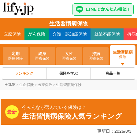
生活習慣病保険
医療
保険
がん
保険
介護・認知症
保険
就業不能
保険
持病
生活習慣病
定期
終身
女性
持病
保険
医療保険
医療保険
医療保険
医療保険
ランキング
保険を学ぶ
商品一覧
HOME
生命保険
医療保険
生活習慣病保険
>
>
>
今みんなが選んでいる保険は？
生活習慣病保険人気ランキング
更新日：2026/8/3