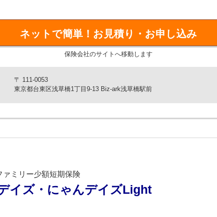
※1
業界最安クラス
※1
ネットで簡単！
お見積り・お申し込み
の総計が業界最安クラス
。
が急に高くなることはありません。
保険会社のサイトへ移動します
！お見積り・お申し込み」の遷移先に掲載しています。
充実の補償内容
〒 111-0053
東京都台東区浅草橋1丁目9-13 Biz-ark浅草橋駅前
万円まで補償（通院・入院・手術の合計）。
！お見積り・お申し込み」の遷移先に掲載しています。
動物病院では窓口精算が可能です。
までスマホで完結
ファミリー少額短期保険
完結。郵送不要で、必要な書類はWEBからアップロードするだけで
デイズ・にゃんデイズLight
和損保のグループ会社だから安心