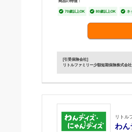
商品の特徴：
70歳以上OK
80歳以上OK
ネ
【特長1】‶うちの子”の預入先
※1
飼い主さまの‶もしも”
の時に‶うち
【特長2】飼い主さまの‶もしも
保険金額は10万円、50万円、100
【特長3】飼い主さまの医療費
[引受保険会社]
リトルファミリー少額短期保険株式会社
保障を手厚くしたい方には入院など医
（入院、手術、先進医療）
■保障内容
※1
飼い主さまの‶もしも”
の時に一時
いない場合には、審査基準を満た
リトル
保障内容を手厚くしたい方には医
わん
限度額 年間80万円／入院給付金：