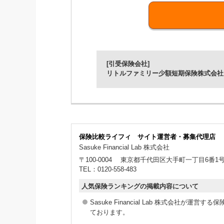
【特長2】年間120万円まで、
支払回数の制限なく、年間最大補償額
【特長3】加入年齢上限なし！
生後30日以降であれば何歳でも加入
[引受保険会社]
リトルファミリー少額短期保険株式会社
【特長4】窓口精算に対応！
お客さまご自身で保険金請求する手間
■補償内容
保険比較ライフィ サイト運営者・募集代理店
Sasuke Financial Lab 株式会社
年間支払限度額120万円まで補償
〒100-0004
東京都千代田区大手町一丁目6番1号大手
支払回数に制限なし
TEL：0120-558-483
免責金額は0円～10,000円の間で1
人気保険ランキングの掲載内容について
Sasuke Financial Lab 株式会社が
ております。