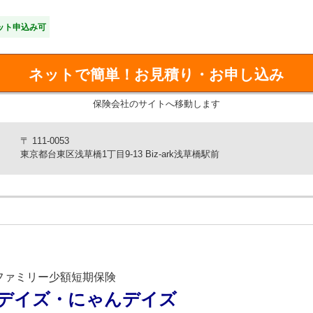
ット申込み可
をご紹介
の子”の引取り手がいない場合、審査基準を満たした保護団体をご
ネットで簡単！
お見積り・お申し込み
※1
”
の時に保険金をお支払い
保険会社のサイトへ移動します
万円の３つのプランからお選びいただけます。
も保障するオプション
〒 111-0053
東京都台東区浅草橋1丁目9-13 Biz-ark浅草橋駅前
療保障のオプションもご用意！
金をお支払い、保険金額は10万円、50万円、100万円からお選び
した保護団体をご紹介します。
ファミリー少額短期保険
療保障のオプションをご用意しております。
デイズ・にゃんデイズ
日額5,000円（年間120日まで）