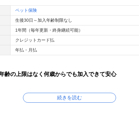
MS&ADグループ「あいおいニッセイ同和損害保険（株）」の連結
ペット保険
生後30日～加入年齢制限なし
1年間（毎年更新・終身継続可能）
クレジットカード払
年払・月払
回数・日額制限なく年間120万円まで（通院・入院・手術の合計）
年齢の上限はなく何歳からでも加入できて安心
続きを読む
Light」の4つの特長
院・手術への備えに
やすい入院・手術への備えられます