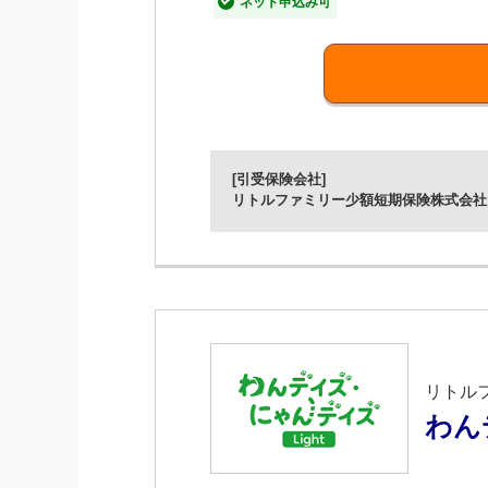
ネット申込み可
【特長1】生涯支払う保険料が
0歳～20歳までに支払う月々の金額
ペットが年を重ねても、月々の保険料
※1 業界最安クラスの理由は「ネットで簡単
※2
【特長2】業界最高クラス
の
[引受保険会社]
リトルファミリー少額短期保険株式会社
支払回数に制限なし、保険金額120
※2 業界最高クラスの理由は「ネットで簡単
【特長3】窓口精算が可能
リトルファミリー少額短期保険提携の
【特長4】お申込みからご請求
リトル
お申込みから保険金請求までWEBで
わん
【特長5】あいおいニッセイ同