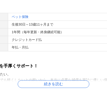
ペット保険
生後30日～13歳11ヶ月まで
のお支払額は25,000円となります
1年間（毎年更新・終身継続可能）
クレジットカード払
年払・月払
を手厚くサポート！
たい。
でも軽くしたいとの想いから、本当に必要な補償を家計に優しい
続きを読む
ズ」の4つの特長