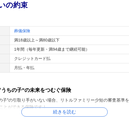
いの約束
葬儀保険
満18歳以上～満80歳以下
1年間（毎年更新・満94歳まで継続可能）
クレジットカード払
月払・年払
‶うちの子”の未来をつむぐ保険
の子”の引取り手がいない場合、リトルファミリー少短の審査基準
ることができる保険です！
続きを読む
特長