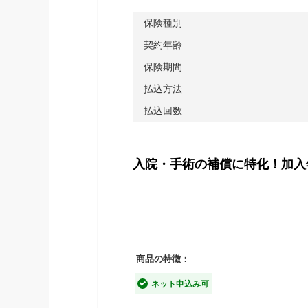
「リトルファミリー少額短期保険」は
保険種別
契約年齢
■補償内容
保険期間
年間支払限度額120万円まで補償
払込方法
支払回数に制限なし
払込回数
いちばん使う機会が多い通院補償は
入院・手術の補償に特化！加入
■「わんデイズ・にゃんデイズ
【特長1】高額になりやすい入
商品の特徴：
お手頃な保険料で高額な治療費になり
ネット申込み可