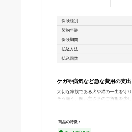
※2
手術給付金
：１回25,000円
先進医療給付金：技術料
保険種別
※1 死亡、高度障害、要介護4以上
契約年齢
※2 1日に複数回の手術をした場合、手術給付金
保険期間
払込方法
払込回数
ケガや病気など急な費用の支出
大切な家族である犬や猫の一生を守り
そう願う、飼い主さまのご負担を少し
た。
商品の特徴：
■「わんデイズ・にゃんデイ