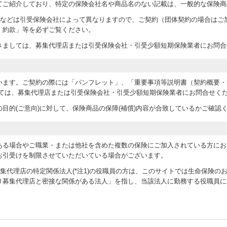
てご紹介しており、特定の保険会社名や商品名のない記載は、一般的な保険商
条件などは引受保険会社によって異なりますので、ご契約（団体契約の場合はご
・約款」等を必ずご覧ください。
きましては、募集代理店または引受保険会社・引受少額短期保険業者にお問合
います。ご契約の際には「パンフレット」、「重要事項等説明書（契約概要・
しては、募集代理店または引受保険会社・引受少額短期保険業者にお問合せく
目的(ご意向)に対して、保険商品の保障(補償)内容が合致しているかご確認
ある場合やご職業・または他社を含めた複数の保険にご加入されている方にお
お引受けを制限させていただいている場合がございます。
abおよび当募集代理店の特定関係法人(*注1)の役職員の方は、このサイトでは生命保険
り募集代理店と密接な関係がある法人」を指し、当該法人に勤務する役職員に