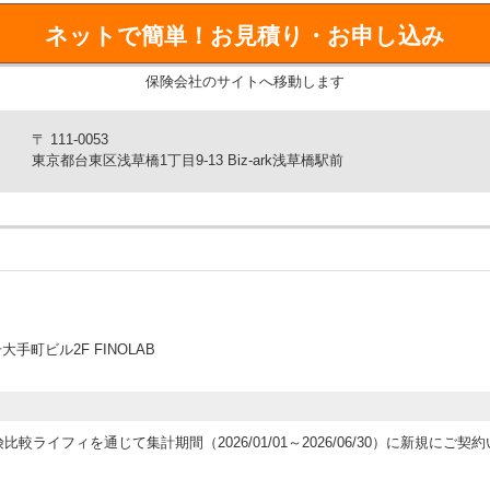
回数の制限なく何度でも補償！
ネットで簡単！
お見積り・お申し込み
の120万円まで何度でも補償します
保険会社のサイトへ移動します
可能です
〒 111-0053
東京都台東区浅草橋1丁目9-13 Biz-ark浅草橋駅前
が省けます
町ビル2F FINOLAB
,000円刻みで選択可能
運営する保険比較ライフィを通じて集計期間（2026/01/01～2026/06/30）に