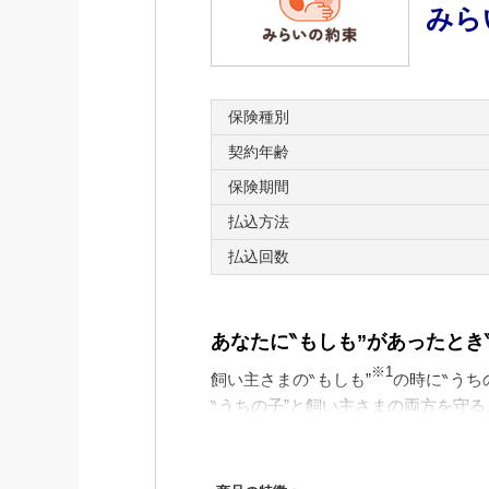
みら
保険種別
契約年齢
保険期間
払込方法
払込回数
あなたに‶もしも”があったとき
※1
飼い主さまの‶もしも”
の時に‶うち
‶うちの子”と飼い主さまの両方を守
■「みらいの約束」の3つの