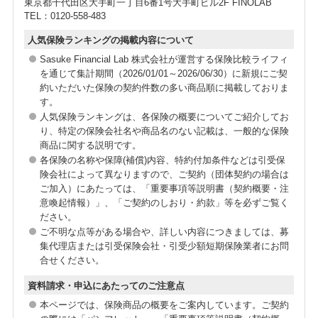
東京都千代田区大手町一丁目6番1号大手町ビル2F FINOLAB
TEL：0120-558-483
人気保険ランキングの掲載内容について
Sasuke Financial Lab 株式会社が運営する保険比較ライフィ
を通じて集計期間（2026/01/01～2026/06/30）に新規にご契
約いただいた保険の契約件数の多い商品順に掲載しておりま
す。
人気保険ランキングは、各保険の概要についてご紹介してお
り、特定の保険会社名や商品名のない記載は、一般的な保険
商品に関する説明です。
各保険の名称や保障(補償)内容、特約付加条件などは引受保
険会社によって異なりますので、ご契約（団体契約の場合は
ご加入）にあたっては、「重要事項等説明書（契約概要・注
意喚起情報）」、「ご契約のしおり・約款」等を必ずご覧く
ださい。
ご不明な点等がある場合や、詳しい内容につきましては、募
集代理店または引受保険会社・引受少額短期保険業者にお問
合せください。
資料請求・申込にあたってのご注意点
本ページでは、保険商品の概要をご案内しています。ご契約