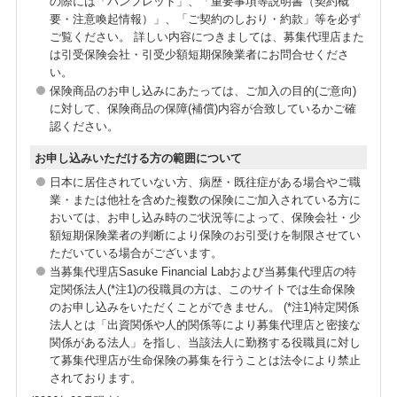
の際には「パンフレット」、「重要事項等説明書（契約概
要・注意喚起情報）」、「ご契約のしおり・約款」等を必ず
ご覧ください。 詳しい内容につきましては、募集代理店また
は引受保険会社・引受少額短期保険業者にお問合せくださ
い。
保険商品のお申し込みにあたっては、ご加入の目的(ご意向)
に対して、保険商品の保障(補償)内容が合致しているかご確
認ください。
お申し込みいただける方の範囲について
日本に居住されていない方、病歴・既往症がある場合やご職
業・または他社を含めた複数の保険にご加入されている方に
おいては、お申し込み時のご状況等によって、保険会社・少
額短期保険業者の判断により保険のお引受けを制限させてい
ただいている場合がございます。
当募集代理店Sasuke Financial Labおよび当募集代理店の特
定関係法人(*注1)の役職員の方は、このサイトでは生命保険
のお申し込みをいただくことができません。 (*注1)特定関係
法人とは「出資関係や人的関係等により募集代理店と密接な
関係がある法人」を指し、当該法人に勤務する役職員に対し
て募集代理店が生命保険の募集を行うことは法令により禁止
されております。