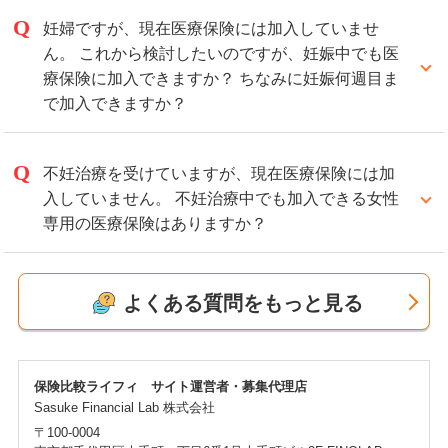
5年以上経過している場合には一般の医療保険をご案
妊婦ですが、現在医療保険には加入していませ
内できることもあります。
ん。 これから検討したいのですが、妊娠中でも医
また、がんを経験された方のためのがん保険もご案内
療保険に加入できますか？ ちなみに妊娠何週目ま
できます。
で加入できますか？
保険の種類および保険会社によって、現在の健康状態
妊娠中のご加入は、保険会社によって取り扱いが異な
等によってはご加入いただけないケースもございます
っています。
不妊治療を受けていますが、現在医療保険には加
ので、弊社にお気軽にお問い合わせください。
通常、一般の医療保険では妊娠中に入れる保険会社は
入していません。 不妊治療中でも加入できる女性
少なく、加入できても、いま現在の妊娠に起因する病
専用の医療保険はありますか？
気は保障対象外となることがあります。
不妊治療費用そのものは保障されませんが、不妊治療
最近は妊婦専用の医療保険も販売されています。妊娠
中に発症するその他の病気の入院費用や手術費用など
よくある質問をもっと見る
週数を問わずにご加入いただくことができ、その妊娠
をカバーできる保険を取り扱っています。
における帝王切開での入院などが保障される商品も取
「不妊治療中でも加入できる保険」はこちら
り扱っています。
保険比較ライフィ サイト運営者・募集代理店
「妊婦保険」はこちら
Sasuke Financial Lab 株式会社
〒100-0004