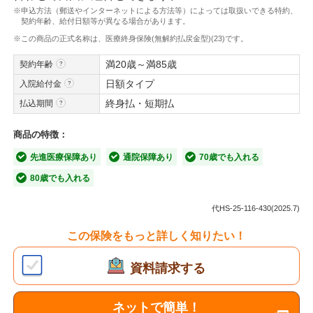
※申込方法（郵送やインターネットによる方法等）によっては取扱いできる特約、
契約年齢、給付日額等が異なる場合があります。
※この商品の正式名称は、医療終身保険(無解約払戻金型)(23)です。
満20歳～満85歳
契約年齢
日額タイプ
入院給付金
終身払・短期払
払込期間
商品の特徴：
先進医療保障あり
通院保障あり
70歳でも入れる
80歳でも入れる
代HS-25-116-430(2025.7)
この保険をもっと詳しく知りたい！
資料請求する
ネットで簡単！