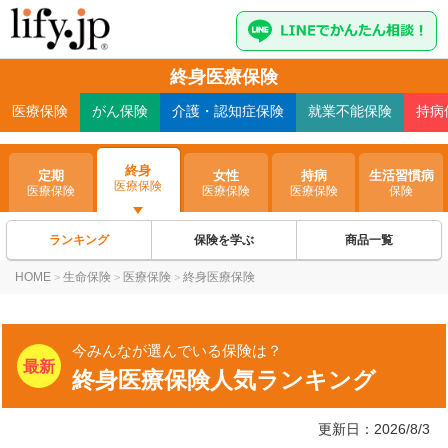
終身医療保険
医療
保険
がん
保険
介護・認知症
保険
就業不能
保険
持病
終身
定期
女性
持病
生活習慣病
医療保険
医療保険
医療保険
医療保険
保険
ランキング
保険を学ぶ
商品一覧
HOME
生命保険
医療保険
終身医療保険
>
>
>
今みんなが選んでいる保険は？
終身医療保険人気ランキング
更新日：2026/8/3