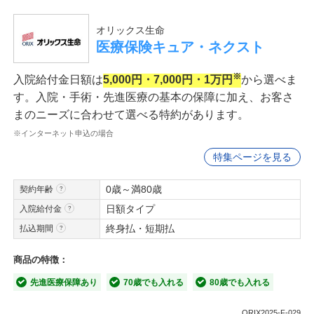
オリックス生命
医療保険キュア・ネクスト
※
入院給付金日額は
5,000円・7,000円・1万円
から選べま
す。入院・手術・先進医療の基本の保障に加え、お客さ
まのニーズに合わせて選べる特約があります。
※インターネット申込の場合
特集ページを見る
0歳～満80歳
契約年齢
日額タイプ
入院給付金
終身払・短期払
払込期間
商品の特徴：
先進医療保障あり
70歳でも入れる
80歳でも入れる
ORIX2025-F-029