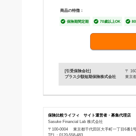
■「差額ベッド代保険」の3
商品の特徴：
【特長1】満20歳から89歳ま
保険期間定期
70歳以上OK
8
若い方から高齢の方まで幅広く加入い
【特長２】お手頃な保険料を実
入院日数に限度(1入院30日限度)を
【特長3】差額ベッド代保険に
[引受保険会社]
〒 160
入院時も個室を安く利用できることに
プラス少額短期保険株式会社
東京都
■保障内容
病気やケガで入院し、差額ベッド費用
差額ベッド代の実費負担分を1日最高
保険比較ライフィ サイト運営者・募集代理店
Sasuke Financial Lab 株式会社
※1保険期間につき80万円を限度とします。
〒100-0004
東京都千代田区大手町一丁目6番1号大手
TEL：0120-558-483