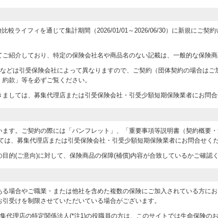
運営する保険比較ライフィを通じて集計期間（2026/01/01～2026/06/30）に
てご紹介しており、特定の保険会社名や商品名のない記載は、一般的な保険商
条件などは引受保険会社によって異なりますので、ご契約（団体契約の場合はご
・約款」等を必ずご覧ください。
きましては、募集代理店または引受保険会社・引受少額短期保険業者にお問合
います。ご契約の際には「パンフレット」、「重要事項等説明書（契約概要・
しては、募集代理店または引受保険会社・引受少額短期保険業者にお問合せく
目的(ご意向)に対して、保険商品の保障(補償)内容が合致しているかご確認
ある場合やご職業・または他社を含めた複数の保険にご加入されている方にお
お引受けを制限させていただいている場合がございます。
abおよび当募集代理店の特定関係法人(*注1)の役職員の方は、このサイトでは生命保険