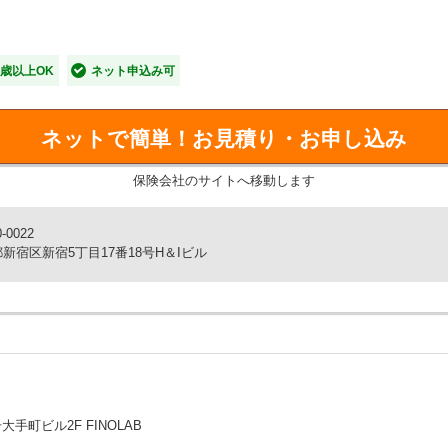
つの特長
でお申し込み可能！
0歳以上OK
ネット申込み可
ただけます。
ネットで簡単！
お見積り・お申し込み
現！
設けることで、保険料を抑えています。
保険会社のサイトへ移動します
加入すると､個室利用も安くて安心！
-0022
より、ストレスなく療養ができます。
新宿区新宿5丁目17番18号H＆Iビル
を負担したときの保障です。
※
2万円
までお支払いします。
町ビル2F FINOLAB