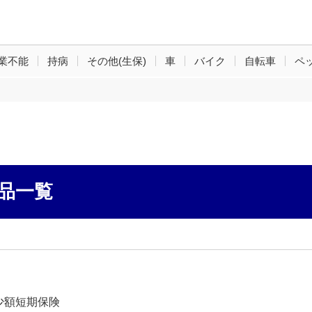
業不能
持病
その他(生保)
車
バイク
自転車
ペ
品一覧
少額短期保険