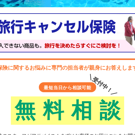
保険に関するお悩みに
専門の担当者が親身にお答えしま
＼受付中！／
最短当日から相談可能
無
料
相
談