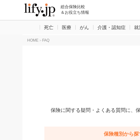
総合保険比較
＆お役立ち情報
死亡
医療
がん
介護・認知症
就
HOME
FAQ
>
保険に関する疑問・よくある質問に、
保険種別から探