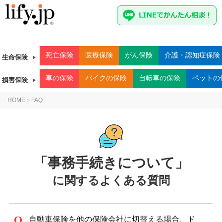
死亡
保険
医療
保険
がん
保険
介護・認知症
保険
生命保険
車
の保険
バイク
の保険
自転車
の保険
ペット
の
損害保険
HOME
FAQ
>
「事務手続きについて」
に関するよくある質問
自動車保険を他の保険会社に切替える場合、ド