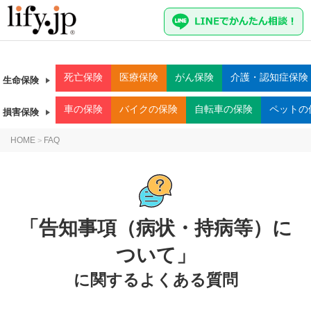
死亡
保険
医療
保険
がん
保険
介護・認知症
保険
生命保険
車
の保険
バイク
の保険
自転車
の保険
ペット
の
損害保険
HOME
FAQ
>
「告知事項（病状・持病等）に
ついて」
に関するよくある質問