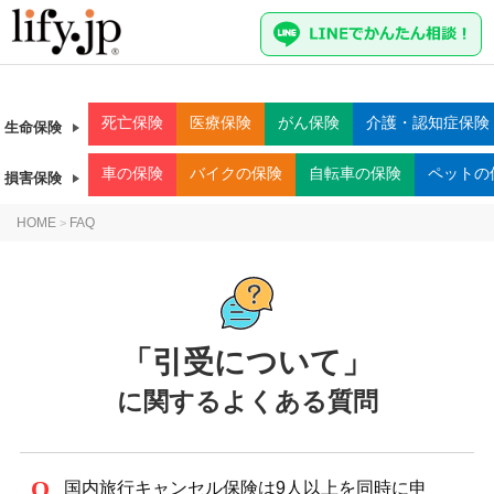
死亡
保険
医療
保険
がん
保険
介護・認知症
保険
生命保険
車
の保険
バイク
の保険
自転車
の保険
ペット
の
損害保険
HOME
FAQ
>
「引受について」
に関するよくある質問
国内旅行キャンセル保険は9人以上を同時に申