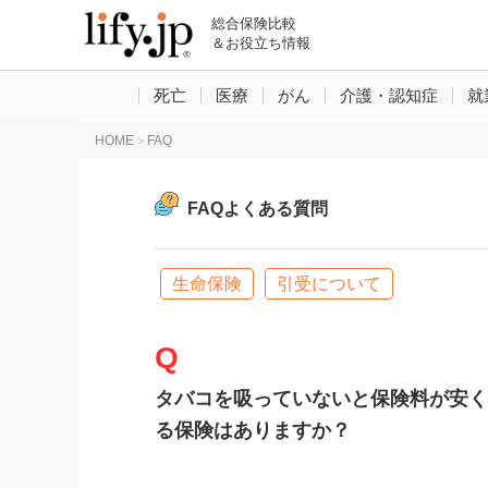
総合保険比較
＆お役立ち情報
死亡
医療
がん
介護・認知症
就
HOME
FAQ
>
FAQよくある質問
生命保険
引受について
タバコを吸っていないと保険料が安く
る保険はありますか？