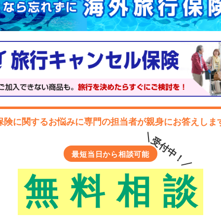
保険に関するお悩みに
専門の担当者が親身にお答えしま
＼受付中！／
最短当日から相談可能
無
料
相
談