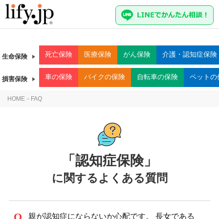
死亡
保険
医療
保険
がん
保険
介護・認知症
保険
生命保険
車
の保険
バイク
の保険
自転車
の保険
ペット
の
損害保険
HOME
FAQ
>
「認知症保険」
に関するよくある質問
親が認知症にならないか心配です。 長女である