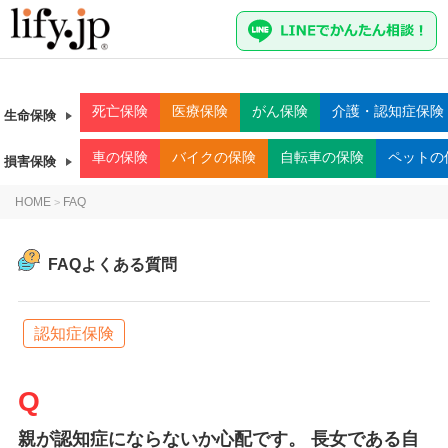
死亡
保険
医療
保険
がん
保険
介護・認知症
保険
生命保険
車
の保険
バイク
の保険
自転車
の保険
ペット
の
損害保険
HOME
FAQ
>
FAQよくある質問
認知症保険
親が認知症にならないか心配です。 長女である自