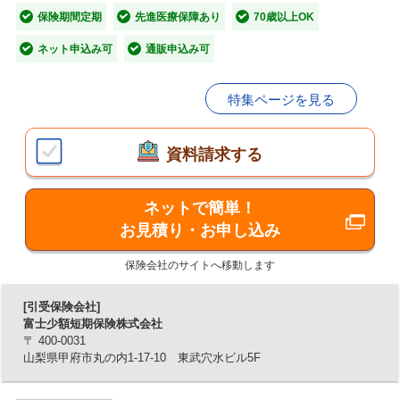
保険期間定期
先進医療保障あり
70歳以上OK
【特長1】ガンの入院を手厚く保障！
ネット申込み可
通販申込み可
病気・ケガの入院は日額10,000円、ガンの入院は日額
15,000円をお支払いします。
特集ページを見る
【特長2】日帰り入院も保障！
長期の入院だけでなく、日帰り入院も保障します。
資料請求する
【特長3】熱中症の一時金特約つき！
ネットで簡単！
熱中症で2日以上入院した際には、入院保険金に加えて熱中
お見積り・お申し込み
症一時金50,000円をお支払いします。
保険会社のサイトへ移動します
■保障内容
[引受保険会社]
富士少額短期保険株式会社
病気やケガで、入院や手術を受けたときの保障です。プラ
〒 400-0031
ンは、「ナンバーワン」と保険料と保障が半分の「ナンバ
山梨県甲府市丸の内1-17-10 東武穴水ビル5F
ーワンhalf」の2つからお選びいただけます。