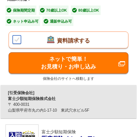
感染症など1年を通して病気やケガに備えることができま
す。
■「できる死亡保険」の3つの特長
保険期間定期
70歳以上OK
80歳以上OK
ネット申込み可
通販申込み可
【特長1】89歳まで申込できます。
■保障内容
資料請求する
コロナ・熱中症・インフルエンザはもちろん、あらゆる病
【特長2】100歳まで更新できます。
気・ケガによる入院や手術、先進医療による療養を受けた
ときも保障します。
ネットで簡単！
【特長3】病気や不慮の事故・感染症・老衰な
入院日額1,000円プラン、入院日額2,000円プラン、入院日額
お見積り・お申し込み
ど、死亡原因を問わず保障します。
3,000円プランの3つからお選びいただけます。
保険会社のサイトへ移動します
■保障内容
[引受保険会社]
富士少額短期保険株式会社
被保険者が保険期間中に死亡したときに保険金を受け取れ
〒 400-0031
山梨県甲府市丸の内1-17-10 東武穴水ビル5F
ます。
選べる12プラン（30万円～300万円まで、ご意向にあわせて
お選びいただけます）。
富士少額短期保険