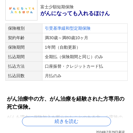
富士少額短期保険
がんになっても入れるほけん
保険種別
引受基準緩和型定期保険
契約年齢
満30歳～満80歳10ヶ月
保険期間
1年間（自動更新）
払込期間
全期払（保険期間と同じ）のみ
払込方法
口座振替・クレジットカード払
払込回数
月払のみ
がん治療中の方、がん治療を経験された方専用の
死亡保険。
がんを理由に保険加入を断られたことのある方、ご家族の
続きを読む
ためにお葬式代などご自分で用意しておきたい方におすす
めです。
2024年7月29日承認