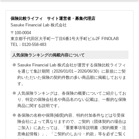
■保障内容
万が一の死亡時に保険金をお受け取りいただけます。
保険比較ライフィ サイト運営者・募集代理店
保障は30万円、50万円、100万円、150万円の4つのプラン
Sasuke Financial Lab 株式会社
をご用意。必要な保障額をお選びいただけます。
〒100-0004
東京都千代田区大手町一丁目6番1号大手町ビル2F FINOLAB
※80歳～82歳の方は100万円・50万円・30万円より、83歳以上の方は50
TEL：0120-558-483
万円・30万円プランのみのご選択となります。
人気保険ランキングの掲載内容について
Sasuke Financial Lab 株式会社が運営する保険比較ライフィ
を通じて集計期間（2026/01/01～2026/06/30）に新規にご契
約いただいた保険の契約件数の多い商品順に掲載しておりま
す。
人気保険ランキングは、各保険の概要についてご紹介してお
り、特定の保険会社名や商品名のない記載は、一般的な保険
商品に関する説明です。
各保険の名称や保障(補償)内容、特約付加条件などは引受保
険会社によって異なりますので、ご契約（団体契約の場合は
ご加入）にあたっては、「重要事項等説明書（契約概要・注
意喚起情報）」、「ご契約のしおり・約款」等を必ずご覧く