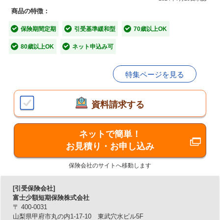
商品の特徴：
■「がんになっても入れるほけん」の4つの
保険期間定期
引受基準緩和型
70歳以上OK
特長
80歳以上OK
ネット申込み可
【特長1】がんの死亡以外も保障！
特集ページを見る
がん死亡だけでなく、他の病気や事故、感染症、老衰まで
あらゆる死亡に備えることができます。
資料請求する
【特長2】お申込みに医師の審査は不要！
ネットで簡単！
簡単な告知に答えるだけでお申込みができます。
お見積り・お申し込み
【特長3】88歳まで更新できます。
保険会社のサイトへ移動します
30歳から80歳10ヵ月までお申込みいただけ、88歳まで更新
[引受保険会社]
できます。
富士少額短期保険株式会社
〒 400-0031
【特長4】ネットで簡単にお見積り・お申込み！
山梨県甲府市丸の内1-17-10 東武穴水ビル5F