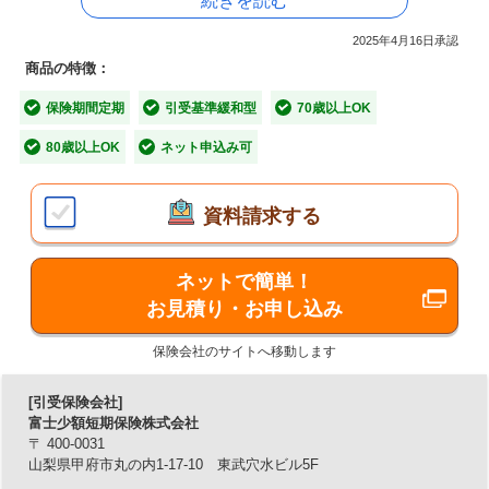
続きを読む
2025年4月16日承認
■「おそうしき共済」の4つの特長
商品の特徴：
保険期間定期
引受基準緩和型
70歳以上OK
【特長1】持病があっても加入しやすい！
80歳以上OK
ネット申込み可
糖尿病・精神疾患・要介護2の方もお申込みいただけます。
【特長2】簡単な2つの告知に答えるだけ！
資料請求する
2つの告知が「いいえ」であればお申込みできます。
ネットで簡単！
【特長3】89歳までお申込みが可能！
お見積り・お申し込み
20歳から89歳までお申込みいただけ、99歳まで更新できま
す。
保険会社のサイトへ移動します
【特長4】ネットで簡単にお見積り・お申込み！
[引受保険会社]
富士少額短期保険株式会社
89歳までネットでお見積り・お申込みができます。
〒 400-0031
山梨県甲府市丸の内1-17-10 東武穴水ビル5F