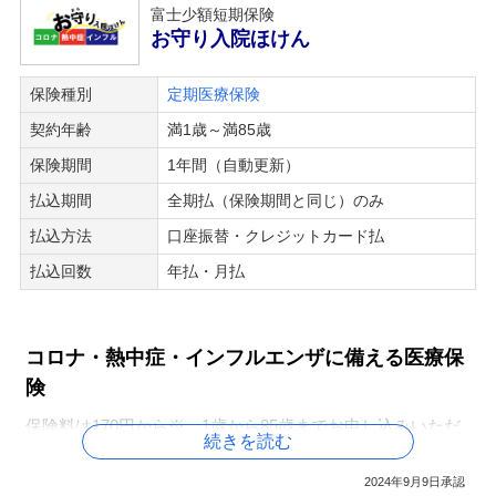
富士少額短期保険
お守り入院ほけん
保険種別
定期医療保険
契約年齢
満1歳～満85歳
保険期間
1年間（自動更新）
払込期間
全期払（保険期間と同じ）のみ
払込方法
口座振替・クレジットカード払
払込回数
年払・月払
コロナ・熱中症・インフルエンザに備える医療保
険
保険料は170円から※。1歳から85歳までお申し込みいただ
続きを読む
けます。
※入院日額1,000円、5歳～19歳の場合。
2024年9月9日承認