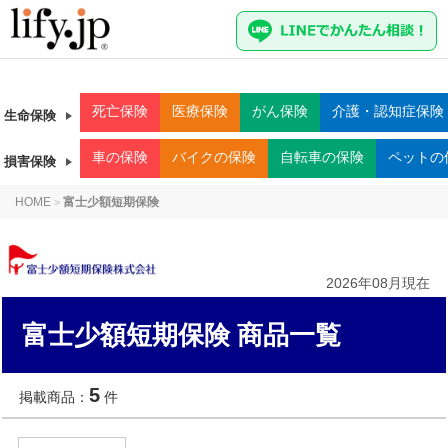
死亡
保険
医療
保険
がん
保険
介護・認知症
保険
生命保険
車
の保険
バイク
の保険
自転車
の保険
ペット
の
損害保険
HOME
富士少額短期保険
>
2026年08月現在
富士少額短期保険 商品一覧
5
掲載商品：
件