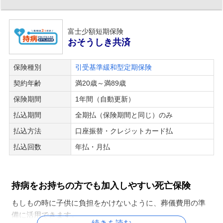
80歳10ヵ月の方まで、ネットでお見積り・お申込みができ
ます。
富士少額短期保険
※ネット申込が不安な方は、郵送でもお申込み頂けます。
おそうしき共済
■保障内容
保険種別
引受基準緩和型定期保険
契約年齢
満20歳～満89歳
万が一の死亡時に保険金をお受け取りいただけます。
死亡保険金額は100万円・50万円プランの2つのプランから
保険期間
1年間（自動更新）
お選びいただけます。
払込期間
全期払（保険期間と同じ）のみ
※手術・入院・通院等の保障は付いておりません。
払込方法
口座振替・クレジットカード払
払込回数
年払・月払
■その他
保険料は、年齢・性別・がんの部位・ステージによって変
持病をお持ちの方でも加入しやすい死亡保険
わります。
お見積りの際には上記4つの項目をご入力いただきます。
もしもの時に子供に負担をかけないように、葬儀費用の準
備に活用できます。