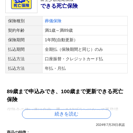
金を受け取れます！
できる死亡保険
日帰り入院から、プランに応じて入院日額1,000円・2,000
保険種別
葬儀保険
円・3,000円を受け取れます。
毎年流行するインフルエンザに！
契約年齢
満1歳～満89歳
保険期間
1年間(自動更新）
【特長4】コロナ、インフルエンザ以外のすべて
払込期間
全期払（保険期間と同じ）のみ
の病気やケガによる入院・手術にも備えられま
す！
払込方法
口座振替・クレジットカード払
払込方法
年払・月払
プランに応じて入院保険金（1,000円・2,000円・3,000
円）、手術保険金（1万円・2万円・3万円）、日帰り手術保
険金（1,000円・2,000円・3,000円）を受け取れます。
先進医療一時金はプランに関わらず5万円を受け取れます。
89歳まで申込みでき、100歳まで更新できる死亡
保険
【特長5】85歳まで申込みができます！
保険金の使い道は自由。選べる12プランになって再登場。
続きを読む
1歳から85歳まで申込みができます。89歳まで更新が可能で
人生100年、長生きリスクに備えるシンプルな死亡保障で
す。
す。
2024年7月29日承認
夏は熱中症・冬はインフルエンザ・いつでも心配なコロナ
商品の特徴：