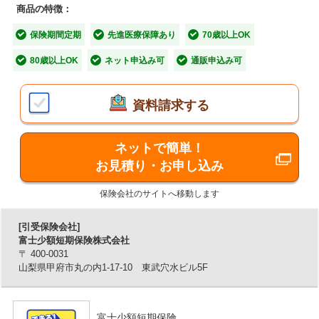
商品の特徴：
保険期間定期
先進医療保障あり
70歳以上OK
■「お守り入院ほけん」の3つの特長
80歳以上OK
ネット申込み可
通販申込み可
【特長1】熱中症で入院したら熱中症一時金を受
け取れます！
資料請求する
熱中症で2日以上の入院で、熱中症一時金として5万円をお
受け取りいただけます。
ネットで簡単！
毎日の部活動やクラブ活動をするお子さま、屋外でお仕事
お見積り・お申し込み
をされている方、おうち時間が長い幼児や高齢の方に！
保険会社のサイトへ移動します
【特長2】新型コロナ感染症で入院したら入院保
険金を受け取れます！
[引受保険会社]
富士少額短期保険株式会社
日帰り入院から、プランに応じて入院日額1,000円・2,000
〒 400-0031
円・3,000円を受け取れます。
山梨県甲府市丸の内1-17-10 東武穴水ビル5F
重症化リスクがある方に！
【特長3】インフルエンザで入院したら入院保険
富士少額短期保険