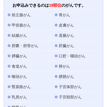
お申込みできるのは
19部位
のがんです。
前立腺がん
胃がん
甲状腺がん
皮膚がん
結腸がん
直腸がん
胆嚢・胆管がん
肝臓がん
膵臓がん
口腔・咽頭がん
食道がん
肺がん
喉頭がん
膀胱がん
腎尿路がん
子宮体部がん
乳房がん
子宮頸部がん