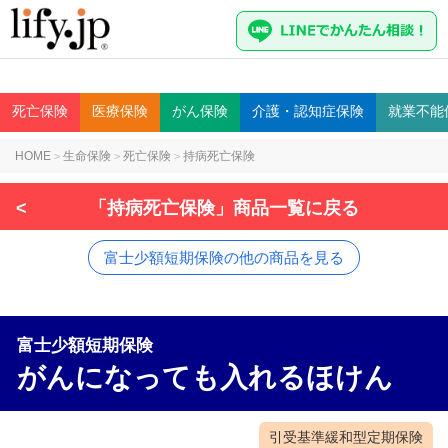
死亡
保険
医療
保険
がん
保険
介護・認知症
保険
就業不能
HOME
生命保険
死亡保険
持病死亡保険
>
>
>
<
「持病死亡保険」商品一覧に戻る
富士少額短期保険の他の商品を見る
富士少額短期保険
がんになっても入れるほけん
引受基準緩和型定期保険