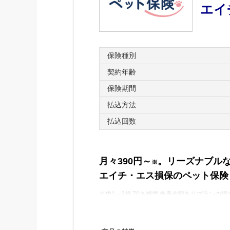
エイ
保険種別
契約年齢
保険期間
払込方法
払込回数
月々390円～
。リーズナブル
※
エイチ・エス損保のペット保険
※猫1～2歳 70％補償 免責金額ありプランの場
■「エイチ・エス損保のペッ