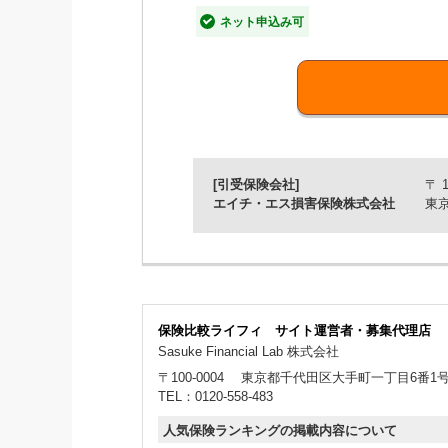
ネット申込み可
【特長2】1契約で10名様まで
【特長3】日帰り～6泊7日ま
【特長4】お支払方法はクレジッ
[引受保険会社]
〒 1
エイチ・エス損害保険株式会社
東京
保険比較ライフィ サイト運営者・募集代理店
Sasuke Financial Lab 株式会社
〒100-0004
東京都千代田区大手町一丁目6番1号大手
TEL：0120-558-483
人気保険ランキングの掲載内容について