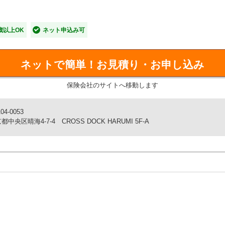
・ファミリープラン・グループプランの3種類！ご家族
歳以上OK
ネット申込み可
yPay（残高）もd払いもOK！
ネットで簡単！
お見積り・お申し込み
ポートセンターへ無料通話OK！24時間365日日本語でサ
保険会社のサイトへ移動します
04-0053
都中央区晴海4-7-4 CROSS DOCK HARUMI 5F-A