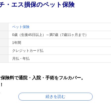
チ・エス損保のペット保険
ペット保険
0歳（生後45日以上）～満7歳（7歳11ヶ月まで）
1年間
クレジットカード払
月払・年払
な保険料で通院・入院・手術をフルカバー。
！
合
続きを読む
ト保険」の5つの特長