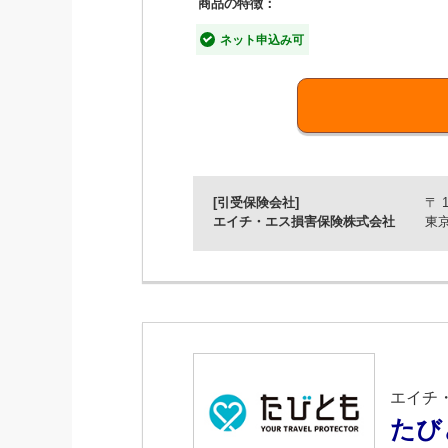
商品の特徴：
ネット申込み可
【特長1】お申込みはネットで
しっかり備える、バランスよく備える
【特長2】通院・入院・手術の
保険期間中の責任限度額以内なら、何
[引受保険会社]
〒 1
【特長3】歯科治療、膝蓋骨脱
エイチ・エス損害保険株式会社
東京
ペットがかかりやすく、ペット保険で
※先天性・遺伝性疾患による場合は補償対象外
【特長４】更新時の審査なし、
※保険料は、10歳まで対象ペットの年齢に応
【特長５】10歳以降の保険料
エイチ
たび