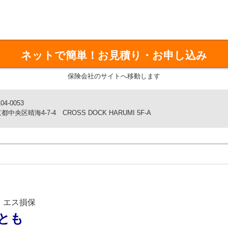
完結！3つのプランからニーズに合わせて選択できます
、リーズナブルに備える、すべてのプランで通院・入院・手術が
ネットで簡単！
お見積り・お申し込み
回数制限なし・1日あたりのお支払制限なし！
保険会社のサイトへ移動します
度でもご利用いただけます。
04-0053
臼（パテラ）、椎間板ヘルニアも補償対象！
都中央区晴海4-7-4 CROSS DOCK HARUMI 5F-A
は補償対象外にされやすい疾病もしっかり補償！
です。
前年の病気による免責事項の追加や継続不可、保険料の
じて毎年変わります。
の値上がりなし。安心して長期間の補償を受けられます
・エス損保
とも