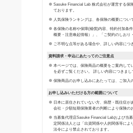
Sasuke Financial Lab 株式会社が
ております。
人気保険ランキングは、各保険の概要につい
各保険の名称や保障(補償)内容、特約付加
概要・注意喚起情報）」、「ご契約のしおり
ご不明な点等がある場合や、詳しい内容につ
資料請求・申込にあたってのご注意点
本ページでは、保険商品の概要をご案内して
を必ずご覧ください。 詳しい内容につきま
保険商品のお申し込みにあたっては、ご加入の
お申し込みいただける方の範囲について
日本に居住されていない方、病歴・既往症が
会社・少額短期保険業者の判断により保険の
当募集代理店Sasuke Financial L
定関係法人とは「出資関係や人的関係等によ
法令により禁止されております。