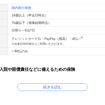
国内旅行保険
18歳以上（申込日時点）
70歳以下（保険始期時点）
日帰り～6泊7日
※
クレジットカード払・PayPay（残高）・d払い
※出発日30日前からご利用いただけます。
一時払のみ
入院や賠償責任などに備えるための保険
続きを読む
つの特長
く申し込み！出発当日までご契約可能！