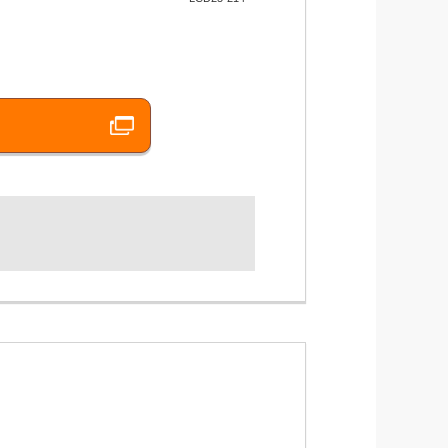
・ご友人もご一緒に！
ポート！