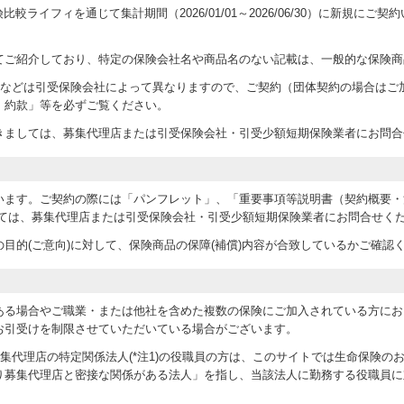
運営する保険比較ライフィを通じて集計期間（2026/01/01～2026/06/30）に
てご紹介しており、特定の保険会社名や商品名のない記載は、一般的な保険商
条件などは引受保険会社によって異なりますので、ご契約（団体契約の場合はご
・約款」等を必ずご覧ください。
きましては、募集代理店または引受保険会社・引受少額短期保険業者にお問合
います。ご契約の際には「パンフレット」、「重要事項等説明書（契約概要・
しては、募集代理店または引受保険会社・引受少額短期保険業者にお問合せく
目的(ご意向)に対して、保険商品の保障(補償)内容が合致しているかご確認
ある場合やご職業・または他社を含めた複数の保険にご加入されている方にお
お引受けを制限させていただいている場合がございます。
abおよび当募集代理店の特定関係法人(*注1)の役職員の方は、このサイトでは生命保険
り募集代理店と密接な関係がある法人」を指し、当該法人に勤務する役職員に