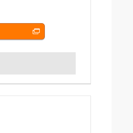
！
補償対象です。
割増しもなし！
！