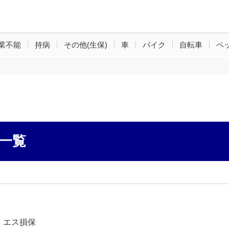
業不能
持病
その他(生保)
車
バイク
自転車
ペ
一覧
・エス損保