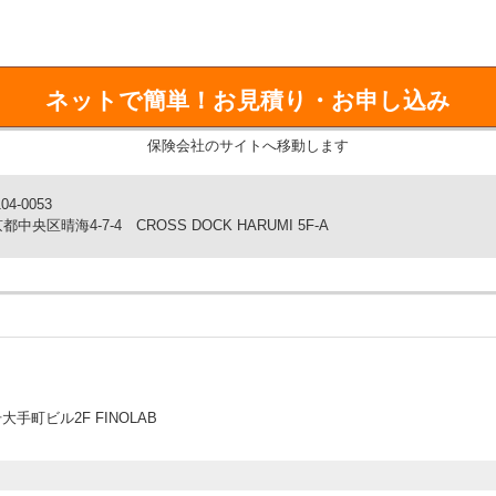
加入OK！ご家族・ご友人もご一緒に！
ネットで簡単！
お見積り・お申し込み
での旅行に対応！キャンプや海水浴でもOK！
保険会社のサイトへ移動します
トカード払やPayPay（残高）、d払いをご用意！
04-0053
都中央区晴海4-7-4 CROSS DOCK HARUMI 5F-A
町ビル2F FINOLAB