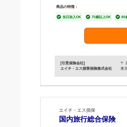
【特長1】プランは個人プラン
商品の特徴：
当日加入OK
70歳以上OK
80
【特長2】選べるお支払方法！Pa
【特長3】LINE電話で海外サ
[引受保険会社]
〒 1
エイチ・エス損害保険株式会社
東京
エイチ・エス損保
国内旅行総合保険