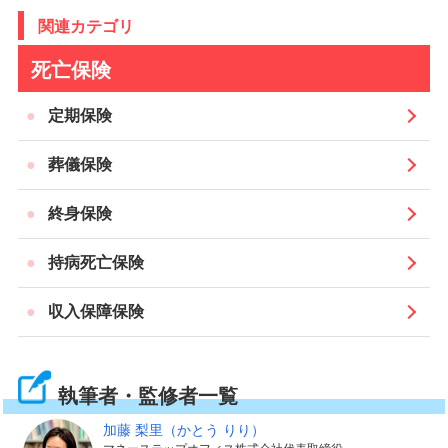
関連カテゴリ
も遺族年金だけでその後の生活をまかなえるとは限りま
せん。そんなときに公的な保障の上乗せとして、家族の
死亡保険
生活にかかるお金の負担に備えられます。
定期保険
ですから、収入保障保険を検討するときには、契約時点
葬儀保険
での家族の年齢から、子どもが独立するまで、また配偶
者が平均寿命になるまでの期間にわたって保障が続くよ
終身保険
うにすると合理的です。
持病死亡保険
そして、収入保障保険から受け取る保険金の年金月額
収入保障保険
を、現在の生活費やお給料収入の金額をふまえ、公的な
保障では足りない金額に設定するとよいでしょう。
執筆者・監修者一覧
また、家族の人生では生活費だけでなく住居費や、子ど
加藤 梨里
（かとう りり）
もの進学の際には教育費もかかります。子どもの進路の