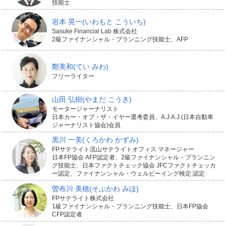
一定期間に限られます。その間に亡くなれば保険金を受
技能士
け取れるものの、生きて保険期間を終えると保険金はお
岩本 晃一
(いわもと こういち)
Sasuke Financial Lab 株式会社
りず、支払った保険料は戻ってきません。つまり「掛捨
2級ファイナンシャル・プランニング技能士、AFP
て型」の保険です。
鄭美和
(てい みわ)
また契約時に指定する保険金額は、「3000万円」のよう
フリーライター
に万が一の際に受け取る総額ではなく、「毎月20万円」
山田 弘樹
(やまだ こうき)
のように、その後から保険期間が終わるまでに受け取る
モータージャーナリスト
日本カー・オブ・ザ・イヤー選考委員、A.J.A.J.(日本自動車
月額とするのが原則です。
ジャーナリスト協会)会員
黒川 一美
(くろかわ かずみ)
ですから、契約から無事に年数が経過するにつれて、も
FPサテライト流山サテライトオフィス マネージャー
しものときに受け取れる保険金の総額は少なくなってい
日本FP協会 AFP認定者、2級ファイナンシャル・プランニン
グ技能士、日本ファクトチェック協会 JFCファクトチェッカ
くしくみです。
ー認定、ファイナンシャル・ウェルビーイング検定 認定
曽布川 美穂
(そぶかわ みほ)
こうしたしくみから、子育て中やマイホームを買うまで
FPサテライト株式会社
1級ファイナンシャル・プランニング技能士、日本FP協会
の間など、家族にかかる生活費の負担が大きい期間や、
CFP認定者