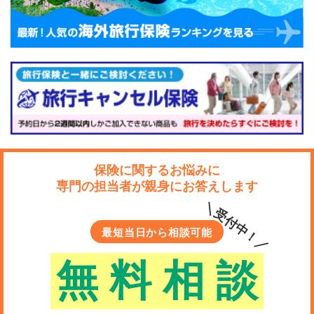
のお給料収入のように家族に毎月の収入が入り、生活費
に充てられるように備えることができます。
以下の記事では、収入保障保険のしくみや選び方などに
ついて解説しています。ご自身の収入やご家族の生活
費、ライフプランなどに合わせて、最適な収入保障保険
を検討したいですね。
保険に関するお悩みに
専門の担当者が親身にお答えします
＼受付中！／
最短当日から相談可能
無
料
相
談