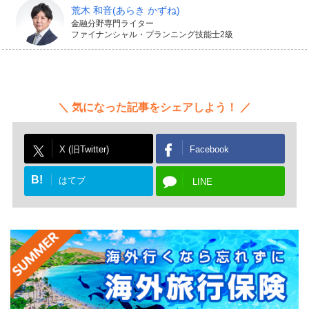
公的な保障の上乗せがほしい期間に合わせて、収入保障
荒木 和音
(あらき かずね)
金融分野専門ライター
保険を活用すると合理的でしょう。
ファイナンシャル・プランニング技能士2級
また、掛け捨て型の死亡保険には「定期保険」もありま
すが、上記のしくみから、保険期間などの条件が同じな
気になった記事をシェアしよう！
ら、保険会社に払い込む保険料は収入保障保険のほうが
割安な傾向があります。
X (旧Twitter)
Facebook
B!
はてブ
LINE
収入やご家族の生活費に合わせ
て収入保障保険の検討を
このように、収入保障保険は万が一の死亡時にも、生前