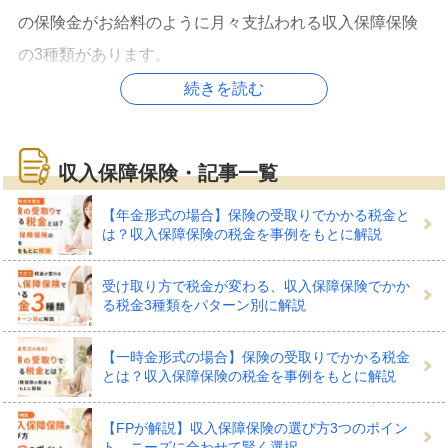
の保険金がお給料のように月々支払われる収入保障保険
の3種類があります。
続きを読む
このうち収入保障保険は、一度に大きな保険金がおりる
のではなく、少しずつ受け取るのが基本的なしくみにな
収入保障保険・記事一覧
っています。このため、生前に働いてお給料の収入で家
族を支えていたときと同じように、家族が家計をやりく
【年金形式の場合】保険の受取りでかかる税金と
は？収入保障保険の税金を事例をもとに解説
りできます。
受け取り方で税金が変わる、収入保障保険でかか
る税金3種類をパターン別に解説
収入保障保険でどんな備えがで
【一時金形式の場合】保険の受取りでかかる税金
とは？収入保障保険の税金を事例をもとに解説
きる？
【FPが解説】収入保障保険の選び方3つのポイン
ト ニーズに合わせて賢く選択