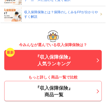
収入保障保険は、もしも亡くなったときにあらかじめ指
収入保障保険とは？保障のしくみをFPが分かりや
定した家族などに保険金がおりる死亡保険のひとつ。ご
すく解説
自身に収入があり、配偶者や子どもを養っている方がお
もに検討したい保険です。
今みんなが選んでいる収入保障保険は？
残された家族の生活費に備えられる
『収入保障保険』
人気ランキング
収入保障保険は、保険の対象になる被保険者が亡くなっ
もっと詳しく商品一覧で比較
たときに、あらかじめ指定した家族など受取人に、あら
かじめ定めた保険金の年金月額がおります。
『収入保障保険』
商品一覧
万が一のときには、国の公的な制度である遺族年金もあ
りますが、受け取れる人や金額には要件があり、必ずし