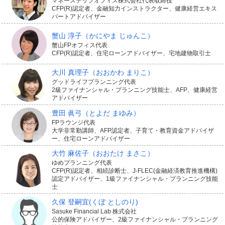
マネーステップオフィス株式会社代表取締役
CFP(R)認定者、金融知力インストラクター、健康経営エキス
予定など、その後の人生でかかるお金を計算してから保
パートアドバイザー
険金額を設定するとよいですね。
蟹山 淳子
（かにやま じゅんこ）
蟹山FPオフィス代表
CFP(R)認定者、住宅ローンアドバイザー、宅地建物取引士
また、多くの収入保障保険には高度障害への保障もつい
ています。病気やケガで両眼を失明したときや介護が必
大川 真理子
（おおかわ まりこ）
グッドライフプランニング代表
要な障害を負ったときなどに、死亡保険金と同額の保険
2級ファイナンシャル・プランニング技能士、AFP、健康経営
アドバイザー
金を受け取れるものです。公的な障害保険の上乗せとし
豊田 眞弓
（とよだ まゆみ）
て備えることもできそうです。
FPラウンジ代表
大学非常勤講師、AFP認定者、子育て・教育資金アドバイザ
ー、住宅ローンアドバイザー
大竹 麻佐子
（おおたけ まさこ）
ゆめプランニング代表
必要な保障を合理的に備えられる
CFP(R)認定者、相続診断士、J-FLEC(金融経済教育推進機構)
認定アドバイザー、1級ファイナンシャル・プランニング技能
士
久保 登嗣宜
(くぼ としのり)
収入保障保険は保険期間が「10年間」「60歳まで」など
Sasuke Financial Lab 株式会社
公的保険アドバイザー、2級ファイナンシャル・プランニング