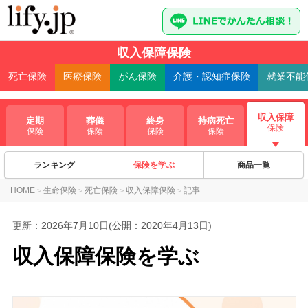
収入保障保険
死亡
保険
医療
保険
がん
保険
介護・認知症
保険
就業不能
収入保障
定期
葬儀
終身
持病死亡
保険
保険
保険
保険
保険
ランキング
保険を学ぶ
商品一覧
HOME
生命保険
死亡保険
収入保障保険
記事
>
>
>
>
更新：
2026年7月10日
(公開：2020年4月13日)
収入保障保険を学ぶ