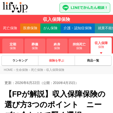
収入保障保険
死亡
保険
医療
保険
がん
保険
介護・認知症
保険
就業不能
収入保障
定期
葬儀
終身
持病死亡
保険
保険
保険
保険
保険
ランキング
保険を学ぶ
商品一覧
HOME
生命保険
死亡保険
収入保障保険
>
>
>
更新：
2026年6月22日
（公開：2016年4月15日）
【FPが解説】収入保障保険の
選び方3つのポイント ニー