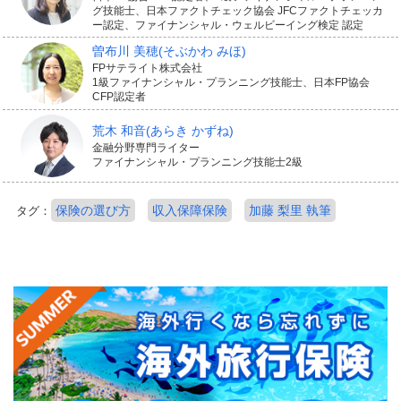
グ技能士、日本ファクトチェック協会 JFCファクトチェッカ
ー認定、ファイナンシャル・ウェルビーイング検定 認定
曽布川 美穂
(そぶかわ みほ)
FPサテライト株式会社
1級ファイナンシャル・プランニング技能士、日本FP協会
CFP認定者
荒木 和音
(あらき かずね)
金融分野専門ライター
ファイナンシャル・プランニング技能士2級
保険の選び方
収入保障保険
加藤 梨里 執筆
タグ：