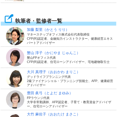
執筆者・監修者一覧
加藤 梨里
（かとう りり）
マネーステップオフィス株式会社代表取締役
CFP(R)認定者、金融知力インストラクター、健康経営エキス
パートアドバイザー
蟹山 淳子
（かにやま じゅんこ）
蟹山FPオフィス代表
CFP(R)認定者、住宅ローンアドバイザー、宅地建物取引士
大川 真理子
（おおかわ まりこ）
グッドライフプランニング代表
2級ファイナンシャル・プランニング技能士、AFP、健康経営
アドバイザー
豊田 眞弓
（とよだ まゆみ）
FPラウンジ代表
大学非常勤講師、AFP認定者、子育て・教育資金アドバイザ
ー、住宅ローンアドバイザー
大竹 麻佐子
（おおたけ まさこ）