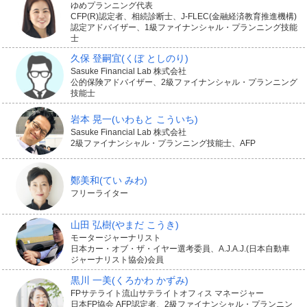
ゆめプランニング代表
CFP(R)認定者、相続診断士、J-FLEC(金融経済教育推進機構)
認定アドバイザー、1級ファイナンシャル・プランニング技能
士
久保 登嗣宜
(くぼ としのり)
Sasuke Financial Lab 株式会社
公的保険アドバイザー、2級ファイナンシャル・プランニング
技能士
岩本 晃一
(いわもと こういち)
Sasuke Financial Lab 株式会社
2級ファイナンシャル・プランニング技能士、AFP
鄭美和
(てい みわ)
フリーライター
山田 弘樹
(やまだ こうき)
モータージャーナリスト
日本カー・オブ・ザ・イヤー選考委員、A.J.A.J.(日本自動車
ジャーナリスト協会)会員
黒川 一美
(くろかわ かずみ)
FPサテライト流山サテライトオフィス マネージャー
日本FP協会 AFP認定者、2級ファイナンシャル・プランニン