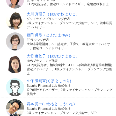
蟹山FPオフィス代表
CFP(R)認定者、住宅ローンアドバイザー、宅地建物取引士
大川 真理子
（おおかわ まりこ）
グッドライフプランニング代表
2級ファイナンシャル・プランニング技能士、AFP、健康経営
アドバイザー
豊田 眞弓
（とよだ まゆみ）
FPラウンジ代表
大学非常勤講師、AFP認定者、子育て・教育資金アドバイザ
ー、住宅ローンアドバイザー
大竹 麻佐子
（おおたけ まさこ）
ゆめプランニング代表
CFP(R)認定者、相続診断士、J-FLEC(金融経済教育推進機構)
認定アドバイザー、1級ファイナンシャル・プランニング技能
士
久保 登嗣宜
(くぼ としのり)
Sasuke Financial Lab 株式会社
公的保険アドバイザー、2級ファイナンシャル・プランニング
技能士
岩本 晃一
(いわもと こういち)
Sasuke Financial Lab 株式会社
2級ファイナンシャル・プランニング技能士、AFP