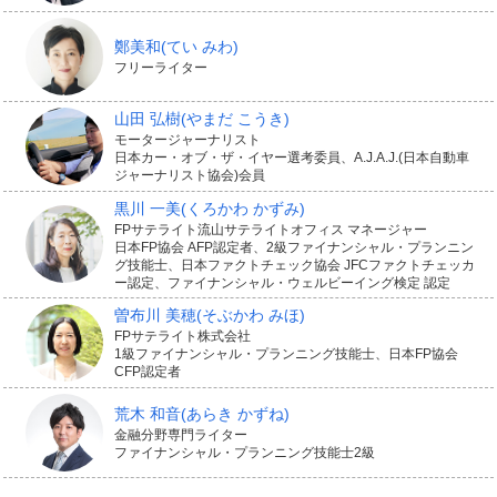
鄭美和
(てい みわ)
フリーライター
山田 弘樹
(やまだ こうき)
モータージャーナリスト
日本カー・オブ・ザ・イヤー選考委員、A.J.A.J.(日本自動車
ジャーナリスト協会)会員
黒川 一美
(くろかわ かずみ)
FPサテライト流山サテライトオフィス マネージャー
日本FP協会 AFP認定者、2級ファイナンシャル・プランニン
グ技能士、日本ファクトチェック協会 JFCファクトチェッカ
ー認定、ファイナンシャル・ウェルビーイング検定 認定
曽布川 美穂
(そぶかわ みほ)
FPサテライト株式会社
1級ファイナンシャル・プランニング技能士、日本FP協会
CFP認定者
荒木 和音
(あらき かずね)
金融分野専門ライター
ファイナンシャル・プランニング技能士2級