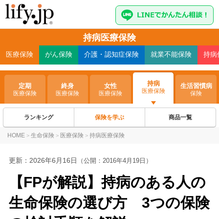
持病医療保険
医療
保険
がん
保険
介護・認知症
保険
就業不能
保険
持病
持病
定期
終身
女性
生活習慣病
医療保険
医療保険
医療保険
医療保険
保険
ランキング
保険を学ぶ
商品一覧
HOME
生命保険
医療保険
持病医療保険
>
>
>
更新：
2026年6月16日
（公開：2016年4月19日）
【FPが解説】持病のある人の
生命保険の選び方 3つの保険