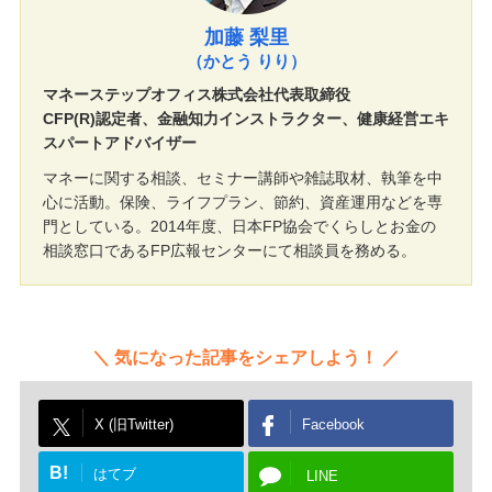
加藤 梨里
（かとう りり）
マネーステップオフィス株式会社代表取締役
CFP(R)認定者、金融知力インストラクター、健康経営エキ
スパートアドバイザー
マネーに関する相談、セミナー講師や雑誌取材、執筆を中
心に活動。保険、ライフプラン、節約、資産運用などを専
門としている。2014年度、日本FP協会でくらしとお金の
相談窓口であるFP広報センターにて相談員を務める。
気になった記事をシェアしよう！
X (旧Twitter)
Facebook
B!
はてブ
LINE