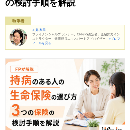
の検討手順を解説
執筆者
加藤 梨里
ファイナンシャルプランナー、CFP(R)認定者、金融知力イン
ストラクター、健康経営エキスパートアドバイザー
>プロフ
ィールを見る