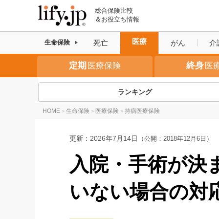
総合保険比較
＆お役立ち情報
医療
死亡
がん
介
生命保険
定期
終身
医療保険
医
ランキング
HOME
生命保険
医療保険
持病医療保険
>
>
>
更新：
2026年7月14日
（公開：2018年12月6日）
入院・手術が決
いない場合の対