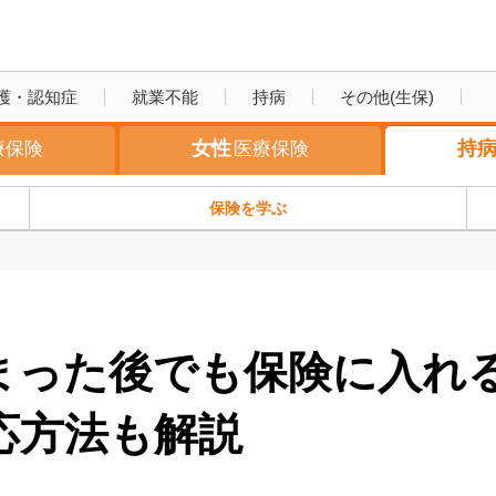
持病医療保険
護・認知症
就業不能
持病
その他(生保)
女性
持
療保険
医療保険
保険を学ぶ
まった後でも保険に入れ
応方法も解説