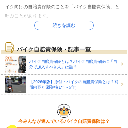
イク向けの自賠責保険のことを「バイク自賠責保険」と
呼ぶことがあります。
続きを読む
バイク自賠責保険でどんな備え
バイク自賠責保険・記事一覧
ができる？
バイク自賠責保険とは？バイク自賠責保険に「自
分で加入すべき人」は誰？
【2026年版】原付・バイクの自賠責保険とは？補
バイク自賠責保険では、おもに1.被害者にけがをさせた
償内容と保険料(1年～5年)
とき、2.事故でのケガにより後遺障害が残ったとき、3.被
害者が死亡したとき、それぞれの賠償費用に備えること
ができます。
今みんなが選んでいるバイク自賠責保険は？
補償内容は自動車向けの自賠責保険と同じで、また、ど