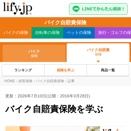
バイク自賠責保険
バイク
の保険
自転車
の保険
ペット
の保険
旅行・ゴルフ
の保
バイク自賠責
バイク
保険
保険
ランキング
保険を学ぶ
商品一覧
HOME
損害保険
バイク自賠責保険
記事
>
>
>
更新：
2026年7月10日
(公開：2016年3月28日)
バイク自賠責保険を学ぶ