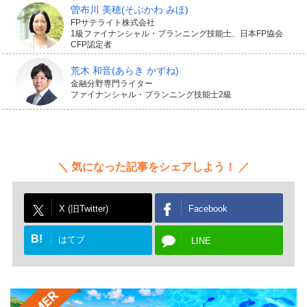
れぞれの支払い基準に応じて補償額が決まります。
曽布川 美穂
(そぶかわ みほ)
FPサテライト株式会社
1級ファイナンシャル・プランニング技能士、日本FP協会
CFP認定者
荒木 和音
(あらき かずね)
バイクの購入時や車検時に、必
金融分野専門ライター
ファイナンシャル・プランニング技能士2級
ずバイク自賠責保険に加入を
このように、バイク自賠責保険では、バイク事故で相手
気になった記事をシェアしよう！
にけがや死亡などの損害を与えてしまったときの賠償負
担に備えられます。
X (旧Twitter)
Facebook
B!
はてブ
バイクの販売店や修理工場などの保険代理店のほか、250
LINE
㏄以下のバイクについてはインターネットやコンビニで
も契約できます。