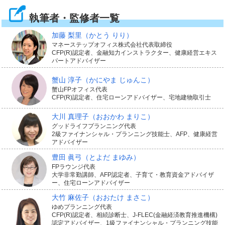
執筆者・監修者一覧
加藤 梨里
（かとう りり）
マネーステップオフィス株式会社代表取締役
2.事故の相手が後遺障害を負い、賠
CFP(R)認定者、金融知力インストラクター、健康経営エキス
パートアドバイザー
償するお金に備えられる
蟹山 淳子
（かにやま じゅんこ）
蟹山FPオフィス代表
CFP(R)認定者、住宅ローンアドバイザー、宅地建物取引士
事故でけがをさせてしまった相手に後遺障害が残ったと
大川 真理子
（おおかわ まりこ）
きに、障害の程度に応じて最大4,000万円が保険金として
グッドライフプランニング代表
2級ファイナンシャル・プランニング技能士、AFP、健康経営
支払われます。
アドバイザー
豊田 眞弓
（とよだ まゆみ）
被害者が、事故によって身体に障害が残り介護が必要な
FPラウンジ代表
大学非常勤講師、AFP認定者、子育て・教育資金アドバイザ
状態になったり、働くことができなくなった場合に失う
ー、住宅ローンアドバイザー
逸失利益や、精神的・肉体的な苦痛に対する慰謝料が対
大竹 麻佐子
（おおたけ まさこ）
ゆめプランニング代表
象です。
CFP(R)認定者、相続診断士、J-FLEC(金融経済教育推進機構)
認定アドバイザー、1級ファイナンシャル・プランニング技能