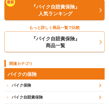
この保険会社で契約しても同じです。
『バイク自賠責保険』
人気ランキング
もっと詳しく商品一覧で比較
1.人にけがをさせたときに賠償する
お金に備えられる
『バイク自賠責保険』
商品一覧
バイクで事故を起こして人にけがをさせてしまったとき
関連カテゴリ
に、自賠責保険では被害者1人につき120万円を上限とし
て保険金が支払われます。
バイクの保険
ケガをした被害者の治療費や入院中の雑費、通院にかか
バイク保険
った交通費、休業への損害補償、慰謝料などについて、
バイク自賠責保険
それぞれ所定の金額が補償され、これらのお金を負担す
るために備えられます。