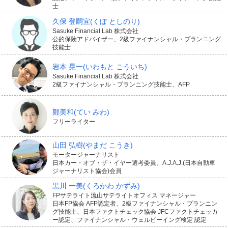
士
それぞれについて、被害者が負った障害の等級に応じて
久保 登嗣宜
(くぼ としのり)
75万円から4,000万円が保険金の上限額になります。
Sasuke Financial Lab 株式会社
公的保険アドバイザー、2級ファイナンシャル・プランニング
技能士
岩本 晃一
(いわもと こういち)
Sasuke Financial Lab 株式会社
3.事故の相手が死亡したときに賠償
2級ファイナンシャル・プランニング技能士、AFP
するお金に備えられる
鄭美和
(てい みわ)
フリーライター
事故の相手が死亡してしまったときに、葬儀費用や逸失
山田 弘樹
(やまだ こうき)
利益、本人や遺族への慰謝料として被害者1人につき
モータージャーナリスト
日本カー・オブ・ザ・イヤー選考委員、A.J.A.J.(日本自動車
3,000万円を上限に保険金が支払われます。
ジャーナリスト協会)会員
黒川 一美
(くろかわ かずみ)
FPサテライト流山サテライトオフィス マネージャー
被害者の葬儀代や、死亡しなければ将来仕事をして得た
日本FP協会 AFP認定者、2級ファイナンシャル・プランニン
グ技能士、日本ファクトチェック協会 JFCファクトチェッカ
と考えられる収入、本人や遺族への慰謝料について、そ
ー認定、ファイナンシャル・ウェルビーイング検定 認定