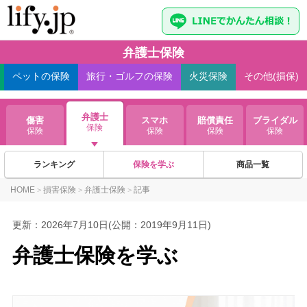
弁護士保険
ペット
の保険
旅行・ゴルフ
の保険
火災
保険
その他(損保)
弁護士
傷害
スマホ
賠償責任
ブライダル
保険
保険
保険
保険
保険
ランキング
保険を学ぶ
商品一覧
HOME
損害保険
弁護士保険
記事
>
>
>
更新：
2026年7月10日
(公開：2019年9月11日)
弁護士保険を学ぶ