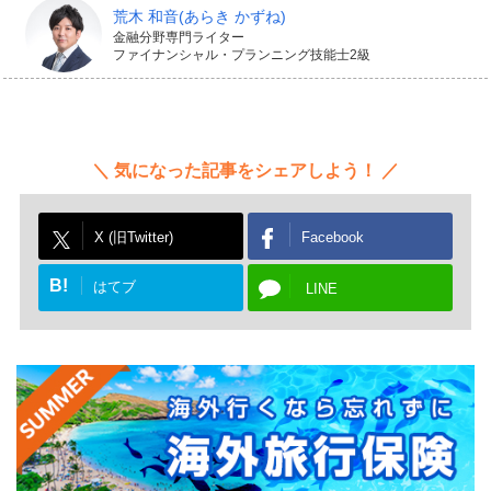
荒木 和音
(あらき かずね)
め、離婚、引越し時の事故、ご近所トラブルなど、日常
金融分野専門ライター
ファイナンシャル・プランニング技能士2級
生活のトラブル全般を対象にするものと、痴漢えん罪や
痴漢被害など特定のトラブルに限定して補償するものが
あります。
気になった記事をシェアしよう！
X (旧Twitter)
Facebook
日常生活のさまざまなトラブル
B!
はてブ
LINE
に備えて弁護士保険の検討を
このように、弁護士保険は日常生活にかかわるさまざま
なトラブルで、弁護士による専門的なサポートを受けた
いときの費用の負担を軽減できます。