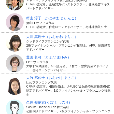
マネーステップオフィス株式会社代表取締役
CFP(R)認定者、金融知力インストラクター、健康経営エキス
パートアドバイザー
蟹山 淳子
（かにやま じゅんこ）
2.弁護士による法的な対処にかかる
蟹山FPオフィス代表
CFP(R)認定者、住宅ローンアドバイザー、宅地建物取引士
費用に備えられる
大川 真理子
（おおかわ まりこ）
グッドライフプランニング代表
2級ファイナンシャル・プランニング技能士、AFP、健康経営
アドバイザー
トラブルの解決のための対応や法的な手続きを弁護士に
豊田 眞弓
（とよだ まゆみ）
依頼するときには、法律相談とは別に弁護士報酬を支払
FPラウンジ代表
大学非常勤講師、AFP認定者、子育て・教育資金アドバイザ
うことになります。
ー、住宅ローンアドバイザー
大竹 麻佐子
（おおたけ まさこ）
たとえばトラブルの相手に内容証明郵便を送る、示談交
ゆめプランニング代表
CFP(R)認定者、相続診断士、J-FLEC(金融経済教育推進機構)
渉をする、訴訟を起こすなど法的な手続きを取るときな
認定アドバイザー、1級ファイナンシャル・プランニング技能
士
どです。
久保 登嗣宜
(くぼ としのり)
専門家である弁護士に依頼すると、これらの処理をスム
Sasuke Financial Lab 株式会社
公的保険アドバイザー、2級ファイナンシャル・プランニング