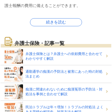
護士報酬の費用に備えることができます。
続きを読む
弁護士保険でどんな備えができ
弁護士保険・記事一覧
る？
弁護士保険とは？弁護士への依頼費用と合わせて
わかりやすく解説
弁護士保険は、日常生活のトラブルの解決のために弁護
通勤通学の痴漢の予防法と被害にあった時の対処
士を利用したときにかかった費用が保険でおりるもので
法まとめ
す。
痴漢に間違われないために痴漢冤罪の予防法・対
自動車事故に関するトラブルでは、自動車保険のオプシ
処法を事例と合わせて解説
ョンで弁護士による示談交渉を利用できることがありま
民泊トラブルは年々増加！トラブルの対処法 よく
すが、トラブルのリスクは車に乗らない人の生活にもあ
ある苦情や相談先、対策方法を解説