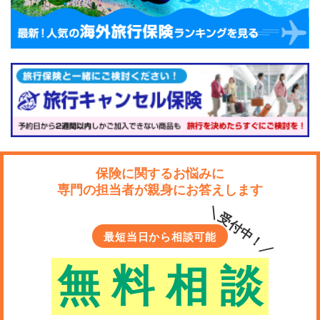
以下の記事では、弁護士保険の具体的な活用方法や事例
について解説しています。
ご自身やご家族の生活で想定されるトラブルをイメージ
しながら、弁護士保険を検討したいですね。
保険に関するお悩みに
専門の担当者が親身にお答えします
＼受付中！／
最短当日から相談可能
無
料
相
談