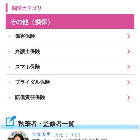
う。
関連カテゴリ
そんなときに、法的な判断や専門的な観点からどのよう
その他（損保）
な対応をするとよいか、弁護士の助言を受けたいときに
利用するのが、法律相談です。
傷害保険
弁護士保険
一般的な内容であれば、公的な機関などで無料の法律相
談を利用することもできますが、個別具体的な事案に関
スマホ保険
する助言がほしいときや、解決に向けては何度か対面で
の相談をしたほうがよいケースなどには、有料の法律相
ブライダル保険
談を利用することがあります。
賠償責任保険
弁護士保険では、このような法律相談でかかる相談料の
実費が、保険からおります。
執筆者・監修者一覧
一部の弁護士保険では、弁護士への電話相談を無料で利
加藤 梨里
（かとう りり）
用できるサービスがついているものがあります。