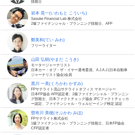
ーズに、より有利に進めやすくなりますが、はじめに委
技能士
任にあたっての着手金がかかります。
岩本 晃一
(いわもと こういち)
Sasuke Financial Lab 株式会社
2級ファイナンシャル・プランニング技能士、AFP
またトラブルが解決した際には報酬金も支払うのが一般
的です。
鄭美和
(てい みわ)
フリーライター
これらの弁護士報酬の金額は案件、またトラブル解決の
山田 弘樹
(やまだ こうき)
結果によって幅がありますが、まとまった金額になるこ
モータージャーナリスト
日本カー・オブ・ザ・イヤー選考委員、A.J.A.J.(日本自動車
とがあります。そんな費用の負担を軽減する保険金が、
ジャーナリスト協会)会員
弁護士保険からおります。
黒川 一美
(くろかわ かずみ)
FPサテライト流山サテライトオフィス マネージャー
日本FP協会 AFP認定者、2級ファイナンシャル・プランニン
グ技能士、日本ファクトチェック協会 JFCファクトチェッカ
ー認定、ファイナンシャル・ウェルビーイング検定 認定
対象になるトラブルの範囲
曽布川 美穂
(そぶかわ みほ)
FPサテライト株式会社
1級ファイナンシャル・プランニング技能士、日本FP協会
CFP認定者
弁護士保険のなかには、交通事故のほか、けんか、いじ