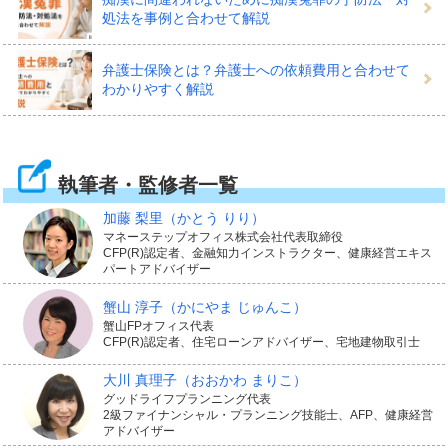
処法を事例と合わせて解説
弁護士保険とは？弁護士への依頼費用と合わせて
わかりやすく解説
執筆者・監修者一覧
加藤 梨里
（かとう りり）
マネーステップオフィス株式会社代表取締役
CFP(R)認定者、金融知力インストラクター、健康経営エキス
パートアドバイザー
蟹山 淳子
（かにやま じゅんこ）
蟹山FPオフィス代表
CFP(R)認定者、住宅ローンアドバイザー、宅地建物取引士
大川 真理子
（おおかわ まりこ）
グッドライフプランニング代表
2級ファイナンシャル・プランニング技能士、AFP、健康経営
アドバイザー