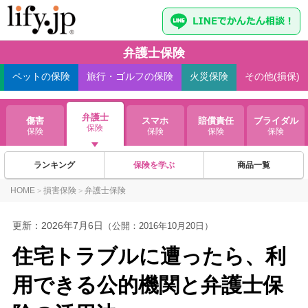
弁護士保険
ペット
の保険
旅行・ゴルフ
の保険
火災
保険
その他(損保)
弁護士
傷害
スマホ
賠償責任
ブライダル
保険
保険
保険
保険
保険
ランキング
保険を学ぶ
商品一覧
HOME
損害保険
弁護士保険
>
>
更新：
2026年7月6日
（公開：2016年10月20日）
住宅トラブルに遭ったら、利
用できる公的機関と弁護士保