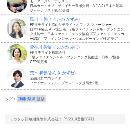
モータージャーナリスト
日本カー・オブ・ザ・イヤー選考委員、A.J.A.J.(日本自動車
ジャーナリスト協会)会員
黒川 一美
(くろかわ かずみ)
FPサテライト流山サテライトオフィス マネージャー
日本FP協会 AFP認定者、2級ファイナンシャル・プランニン
グ技能士、日本ファクトチェック協会 JFCファクトチェッカ
ー認定、ファイナンシャル・ウェルビーイング検定 認定
曽布川 美穂
(そぶかわ みほ)
FPサテライト株式会社
1級ファイナンシャル・プランニング技能士、日本FP協会
CFP認定者
荒木 和音
(あらき かずね)
金融分野専門ライター
ファイナンシャル・プランニング技能士2級
加藤 梨里 監修
タグ：
ミカタ少額短期保険株式会社： PV2019営推00711