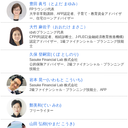
豊田 眞弓
（とよだ まゆみ）
FPラウンジ代表
大学非常勤講師、AFP認定者、子育て・教育資金アドバイザ
ー、住宅ローンアドバイザー
大竹 麻佐子
（おおたけ まさこ）
ゆめプランニング代表
CFP(R)認定者、相続診断士、J-FLEC(金融経済教育推進機構)
認定アドバイザー、1級ファイナンシャル・プランニング技能
士
久保 登嗣宜
(くぼ としのり)
Sasuke Financial Lab 株式会社
公的保険アドバイザー、2級ファイナンシャル・プランニング
技能士
岩本 晃一
(いわもと こういち)
Sasuke Financial Lab 株式会社
2級ファイナンシャル・プランニング技能士、AFP
鄭美和
(てい みわ)
フリーライター
山田 弘樹
(やまだ こうき)