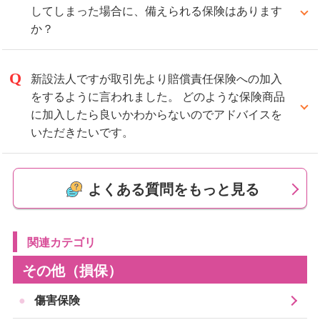
してしまった場合に、備えられる保険はあります
か？
はい。
日常生活での賠償事故を補償する保険（個人賠償責任
新設法人ですが取引先より賠償責任保険への加入
補償）で備えられる場合があります。
をするように言われました。 どのような保険商品
に加入したら良いかわからないのでアドバイスを
個人賠償責任補償は、学校貸与のタブレットだけでな
いただきたいです。
く、日常生活で他人にケガをさせてしまった場合や、
まずは、お取引様に加入しなければならない補償内容
他人の物を壊してしまった場合など、幅広いトラブル
を具体的にご確認いただくことをおすすめいたしま
に備えられる補償です。
よくある質問をもっと見る
す。
多くの場合、火災保険や自動車保険、傷害保険などと
そのうえでご不明なことがございましたら、貴社のリ
セットで加入します。
スク状況をご確認させていただき、リスクに見合った
関連カテゴリ
最適な補償をご提案させていただきます。その際は、
ただし、補償の可否は事故の状況や学校の取扱い、保
弊社までお気軽にご連絡ください。
険商品の内容によって異なります。
その他（損保）
特に、他人から借りている物（受託品）への賠償が対
また、弊社運営の法人向け情報提供サイト「法人保険
傷害保険
象外とされる個人賠償責任補償もあるため、注意が必
ライフィ」もご参考にしてください。