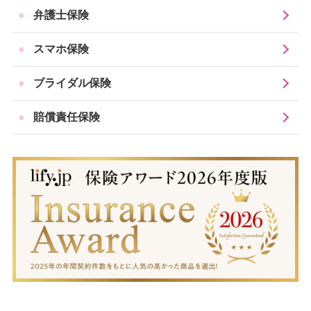
要です。
「法人保険比較ライフィ／法人向けの賠償責任保
弁護士保険
険」はこちら
また、学校側で保険等に加入しており、そもそも保護
スマホ保険
者に費用の負担を求められないケースもあります。
ブライダル保険
学校貸与のタブレットなどへの備えとして、当社では
以下の商品を取り扱っています。
賠償責任保険
学校貸与のタブレットや学校生活でのリス
クに備えられる保険
Mysurance
親子のあんしん賠償ライト