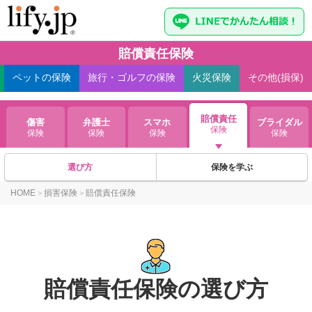
賠償責任保険
ペット
の保険
旅行・ゴルフ
の保険
火災
保険
その他(損保)
賠償責任
傷害
弁護士
スマホ
ブライダル
保険
保険
保険
保険
保険
選び方
保険を学ぶ
HOME
損害保険
賠償責任保険
>
>
賠償責任保険の選び方