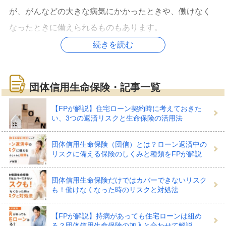
が、がんなどの大きな病気にかかったときや、働けなく
なったときに備えられるものもあります。
続きを読む
団体信用生命保険でどんな備え
団体信用生命保険・記事一覧
ができる？
【FPが解説】住宅ローン契約時に考えておきた
い、3つの返済リスクと生命保険の活用法
団体信用生命保険（団信）とは？ローン返済中の
住宅ローンを契約する際に加入し、万が一の死亡や病気
リスクに備える保険のしくみと種類をFPが解説
でローンを返済できなくなったときに保険金がおりる、
団体信用生命保険（以下「団信」）。
団体信用生命保険だけではカバーできないリスク
も！働けなくなった時のリスクと対処法
保険金でローンの残債が弁済されるので、残された家族
【FPが解説】持病があっても住宅ローンは組め
がローン返済をしなくてもマイホームに住み続けること
る？団体信用生命保険の加入と合わせて解説