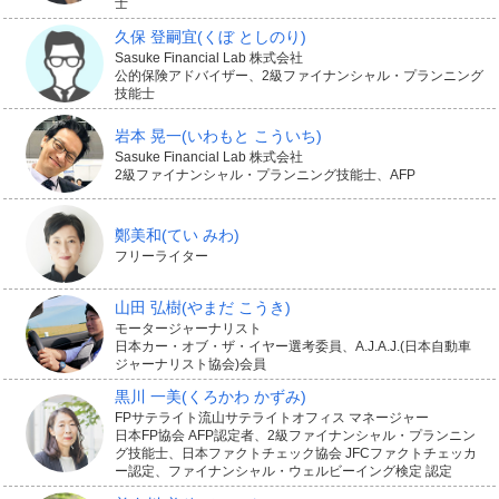
士
住宅ローンの残債と同額に設定されています。
久保 登嗣宜
(くぼ としのり)
Sasuke Financial Lab 株式会社
返済が進めば保険金額も減り、返済が完了すると団信の
公的保険アドバイザー、2級ファイナンシャル・プランニング
技能士
保障も終了します。ですから、一般的な生命保険のよう
にご自身で保険金額や保険期間を決める必要はありませ
岩本 晃一
(いわもと こういち)
Sasuke Financial Lab 株式会社
ん。住宅ローンの借入額や返済期間を決める際に、将来
2級ファイナンシャル・プランニング技能士、AFP
のライフプランを考慮したいですね。
鄭美和
(てい みわ)
フリーライター
山田 弘樹
(やまだ こうき)
がん、心疾患など病気時のローン返
モータージャーナリスト
日本カー・オブ・ザ・イヤー選考委員、A.J.A.J.(日本自動車
済にも備えられる
ジャーナリスト協会)会員
黒川 一美
(くろかわ かずみ)
FPサテライト流山サテライトオフィス マネージャー
日本FP協会 AFP認定者、2級ファイナンシャル・プランニン
団信のなかには、特約でがんや急性心筋梗塞、脳卒中な
グ技能士、日本ファクトチェック協会 JFCファクトチェッカ
ー認定、ファイナンシャル・ウェルビーイング検定 認定
どの病気にかかって住宅ローンを返済できなくなったと