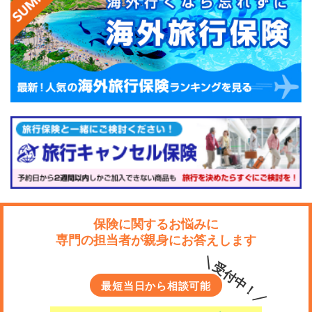
これらのオプションをつけておくことで、亡くなった際
だけではなく、病気で働けなくなり、収入が下がってロ
ーン返済が厳しくなるリスクにも備えることができま
す。
住宅ローンの借入時には団体信
用生命保険の検討を
保険に関するお悩みに
このように、住宅ローンを返済中に見舞われる恐れのあ
専門の担当者が親身にお答えします
る死亡や病気に備える団体信用生命保険。
＼受付中！／
多くの住宅ローンは団信に加入することを借り入れの条
最短当日から相談可能
件にもしていますので、ローンを借りるときにはぜひ検