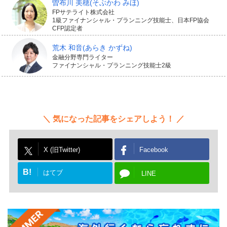
曽布川 美穂
(そぶかわ みほ)
きに備えられるものもあります。
FPサテライト株式会社
1級ファイナンシャル・プランニング技能士、日本FP協会
CFP認定者
「がん団信」「3大疾病（がん・急性心筋梗塞・脳卒中）
荒木 和音
(あらき かずね)
団信」などとよばれるもので、死亡時だけでなく、がん
金融分野専門ライター
と診断されたときや、急性心筋梗塞や脳卒中にかかって
ファイナンシャル・プランニング技能士2級
働けなくなったような場合にも、ローン残高に相当する
保険がおり、債務が弁済されます。
気になった記事をシェアしよう！
さらに対象になる病気を8大疾病（3大疾病（がん・急性
心筋梗塞・脳卒中）＋5大疾病（高血圧性疾患・糖尿病・
X (旧Twitter)
Facebook
慢性腎不全・肝硬変・慢性膵炎））や11疾病（がん＋10
B!
はてブ
種類の生活習慣病（脳卒中、糖尿病、高血圧性疾患、大
LINE
動脈瘤、上皮内新生物など）まで広げた団信もありま
す。