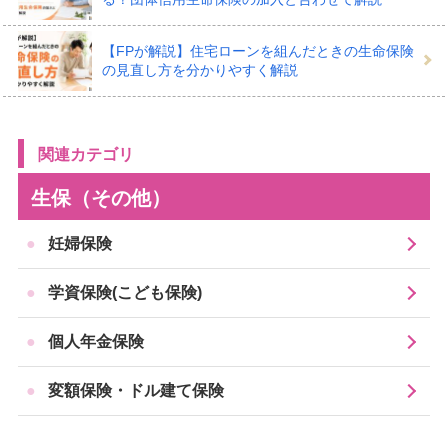
ができるものです。住宅ローンを契約する方がおもに検
【FPが解説】住宅ローンを組んだときの生命保険
討したい保障です。
の見直し方を分かりやすく解説
一般的な生命保険とはしくみが異なり、保険会社や保険
代理店で申し込むのではなく、住宅ローンを借りる銀行
関連カテゴリ
など金融機関で手続きをするのが原則です。また、保険
生保（その他）
料は基本的に別途支払うことはなく、特約をつける場合
には住宅ローン金利に上乗せされるしくみです。
妊婦保険
学資保険(こども保険)
死亡時に残された家族のローン返済
個人年金保険
に備えられる
変額保険・ドル建て保険
団体信用生命保険は、住宅ローンの契約者が亡くなって