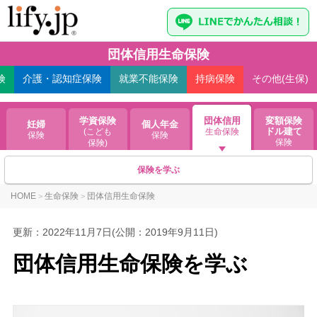
団体信用生命保険
険
介護・認知症
保険
就業不能
保険
持病
保険
その他(生保)
学資保険
団体信用
変額保険
妊婦
個人年金
ドル建て
(こども
生命保険
保険
保険
保険
保険)
保険を学ぶ
HOME
生命保険
団体信用生命保険
>
>
更新：
2022年11月7日
(公開：2019年9月11日)
団体信用生命保険を学ぶ