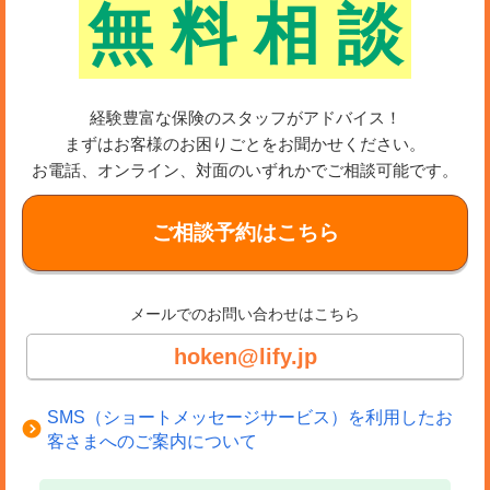
無
料
相
談
討しましょう。
以下の記事では、団体信用生命保険のしくみや入り方、
生命保険との組み合わせなどについて解説しています。
経験豊富な保険のスタッフがアドバイス！
まずはお客様のお困りごとをお聞かせください。
団信に加入する際には、すでに入っている生命保険との
お電話、オンライン、対面のいずれかでご相談可能です。
兼ね合いも重要なポイントです。家計やライフプランな
どに合わせて、最適な団信を検討したいですね。
ご相談予約はこちら
メールでのお問い合わせはこちら
hoken@lify.jp
SMS（ショートメッセージサービス）を利用したお
客さまへのご案内について