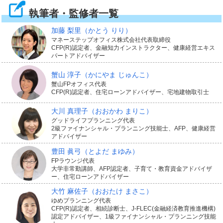
執筆者・監修者一覧
しまったときや高度障害になったときなど保険金がお
り、借りているローンの返済にあてられます。このた
加藤 梨里
（かとう りり）
マネーステップオフィス株式会社代表取締役
め、ローンを返していた人が亡くなって家計の収入が大
CFP(R)認定者、金融知力インストラクター、健康経営エキス
パートアドバイザー
幅に下がってしまっても、家族はローン返済の負担をお
蟹山 淳子
（かにやま じゅんこ）
うことなく自宅に住み続けることができます。
蟹山FPオフィス代表
CFP(R)認定者、住宅ローンアドバイザー、宅地建物取引士
万が一のときには、国の公的な制度である遺族年金もあ
大川 真理子
（おおかわ まりこ）
りますが、受け取れる人や金額には要件があり、必ずし
グッドライフプランニング代表
2級ファイナンシャル・プランニング技能士、AFP、健康経営
も遺族年金だけでその後の生活をまかなえるとは限りま
アドバイザー
豊田 眞弓
（とよだ まゆみ）
せん。そんなときに、住宅ローン返済の分だけでも団信
FPラウンジ代表
で弁済されることで、家族にかかる住居費の負担に備え
大学非常勤講師、AFP認定者、子育て・教育資金アドバイザ
ー、住宅ローンアドバイザー
られます。
大竹 麻佐子
（おおたけ まさこ）
ゆめプランニング代表
CFP(R)認定者、相続診断士、J-FLEC(金融経済教育推進機構)
団信は住宅ローンの返済に備えるしくみ上、保険金額は
認定アドバイザー、1級ファイナンシャル・プランニング技能