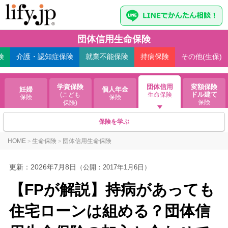
団体信用生命保険
険
介護・認知症
保険
就業不能
保険
持病
保険
その他(生保)
学資保険
団体信用
変額保険
妊婦
個人年金
ドル建て
(こども
生命保険
保険
保険
保険
保険)
保険を学ぶ
HOME
生命保険
団体信用生命保険
>
>
更新：
2026年7月8日
（公開：2017年1月6日）
【FPが解説】持病があっても
住宅ローンは組める？団体信