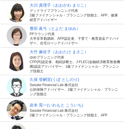
大川 真理子
（おおかわ まりこ）
グッドライフプランニング代表
2級ファイナンシャル・プランニング技能士、AFP、健康
経営アドバイザー
豊田 眞弓
（とよだ まゆみ）
FPラウンジ代表
大学非常勤講師、AFP認定者、子育て・教育資金アドバイ
ザー、住宅ローンアドバイザー
大竹 麻佐子
（おおたけ まさこ）
ゆめプランニング代表
CFP(R)認定者、相続診断士、J-FLEC(金融経済教育推進機
構)認定アドバイザー、1級ファイナンシャル・プランニン
グ技能士
久保 登嗣宜
(くぼ としのり)
Sasuke Financial Lab 株式会社
公的保険アドバイザー、2級ファイナンシャル・プランニ
ング技能士
岩本 晃一
(いわもと こういち)
Sasuke Financial Lab 株式会社
2級ファイナンシャル・プランニング技能士、AFP