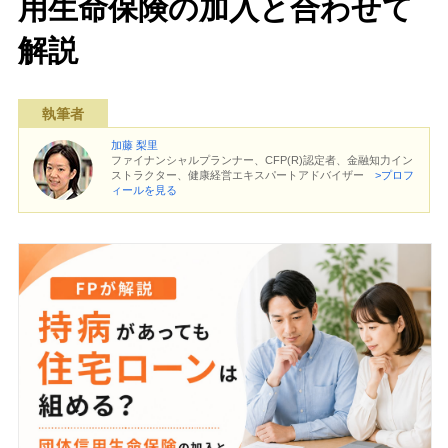
用生命保険の加入と合わせて
解説
執筆者
加藤 梨里
ファイナンシャルプランナー、CFP(R)認定者、金融知力イン
ストラクター、健康経営エキスパートアドバイザー
>プロフ
ィールを見る