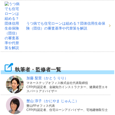
うつ病でも住宅ローンは組める？団体信用生命保
険（団信）の審査基準や代替策を解説
執筆者・監修者一覧
加藤 梨里
（かとう りり）
マネーステップオフィス株式会社代表取締役
CFP(R)認定者、金融知力インストラクター、健康経営エキ
スパートアドバイザー
蟹山 淳子
（かにやま じゅんこ）
蟹山FPオフィス代表
CFP(R)認定者、住宅ローンアドバイザー、宅地建物取引士