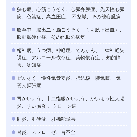
狭心症、心筋こうそく、心臓弁膜症、先天性心臓
病、心筋症、高血圧症、 不整脈、その他心臓病
脳卒中（脳出血・脳こうそく・くも膜下出血）、
脳動脈硬化症、その他脳の病気
精神病、うつ病、神経症、てんかん、自律神経失
調症、アルコール依存症、薬物依存症 、知的障
害、認知症
ぜんそく、慢性気管支炎、肺結核、肺気腫、 気
管支拡張症
胃かいよう、十二指腸かいよう、かいよう性大腸
炎、すい臓炎 、クローン病
肝炎、肝硬変、肝機能障害
腎炎、ネフローゼ、腎不全