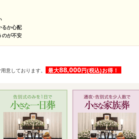
い
かるか心配
うのが不安
88,000
最大
円(税込)お得！
ご用意しております。