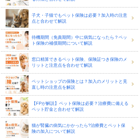
ペット保険の対象となる治療費用は、おもに通院・入
子犬・子猫でもペット保険は必要？加入時の注意
院・手術の３つがあります。商品やプランにより、通
点と合わせて解説
院・入院・手術の全てが対象になる「フルカバー」のタ
イプと、手術・入院に特化したタイプがあります。
待機期間（免責期間）中に病気になったら？ペッ
ト保険の補償期間について解説
入院・通院・手術などの治療費用のうち、ペット保険か
窓口精算できるペット保険、保険証つき保険のメ
らは50％・70％など決まった補償割合のみ保険がおりる
リットと注意点を合わせて解説
ものが一般的ですが、一部には全額支払われるものもあ
ペットショップの保険とは？加入のメリットと見
ります。
直し時の注意点を解説
そのほかにも、１日1万円・年間100万円までなど支払わ
【FPが解説】ペット保険は必要？治療費に備える
れる補償額に上限がある、通院は年間20日、手術は年間2
ペット貯金と合わせて解説
回までなど回数が限定されている場合もあります。
猫が腎臓の病気にかかったら?治療費とペット保
険の加入について解説
一部のペット保険には、保険の請求を動物病院の窓口で