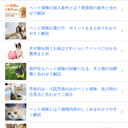
できる「窓口精算サービス」がついており、わが子の受
ペット保険の加入条件とは？更新時の条件と合わ
せて解説
診時に治療費の全額を立て替えなくてもよいしくみにな
っています。
ペット保険の選び方 ポイントをまとめてわかり
やすく解説
犬や猫を飼うお金はどれくらい？ペットにかかる
獣医師さんに健康相談できるサービ
費用まとめ
スで日常の心配にも備えられる
熱中症もペット保険の対象になる、犬と猫の治療
費と合わせて解説
ペットの健康や心配事の相談をできる獣医師相談サービ
手術のみ・入院手術のみのペット保険 加入時の
スや、犬やネコのうんちを採取して腸内の健康状態をチ
注意点と合わせてご紹介
ェックしたり、健康診断をしたりできる便利なサービス
ペット保険とは？補償内容やしくみをわかりやす
がついたペット保険もあります。
く解説
病気にかかってしまったときだけでなく、元気なときか