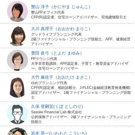
蟹山 淳子
（かにやま じゅんこ）
蟹山FPオフィス代表
CFP(R)認定者、住宅ローンアドバイザー、宅地建物取引士
大川 真理子
（おおかわ まりこ）
グッドライフプランニング代表
2級ファイナンシャル・プランニング技能士、AFP、健康経営
アドバイザー
豊田 眞弓
（とよだ まゆみ）
FPラウンジ代表
大学非常勤講師、AFP認定者、子育て・教育資金アドバイザ
ー、住宅ローンアドバイザー
大竹 麻佐子
（おおたけ まさこ）
ゆめプランニング代表
CFP(R)認定者、相続診断士、J-FLEC(金融経済教育推進機構)
認定アドバイザー、1級ファイナンシャル・プランニング技能
士
久保 登嗣宜
(くぼ としのり)
Sasuke Financial Lab 株式会社
公的保険アドバイザー、2級ファイナンシャル・プランニング
技能士
岩本 晃一
(いわもと こういち)