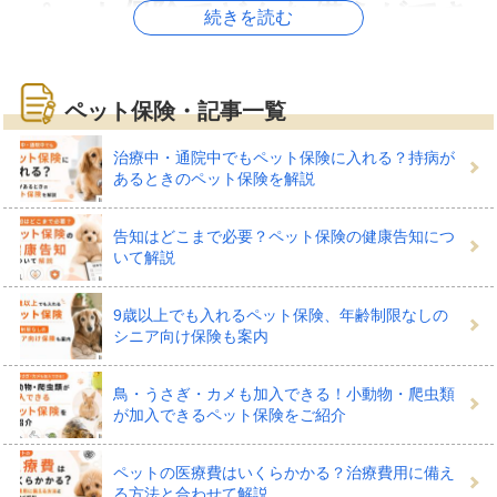
ペット保険でどんな備えができ
続きを読む
る？
ペット保険・記事一覧
人間と違い、ペットには公的保険制度がありません。も
治療中・通院中でもペット保険に入れる？持病が
あるときのペット保険を解説
しもわが子が病気・ケガをしたら、動物病院での治療費
は全額が自己負担になります。そこでペット保険では、
告知はどこまで必要？ペット保険の健康告知につ
犬やネコなどのペットがけがをしたとき、病気にかかっ
いて解説
たときの治療費の負担に備えられます。
9歳以上でも入れるペット保険、年齢制限なしの
シニア向け保険も案内
鳥・うさぎ・カメも加入できる！小動物・爬虫類
犬やネコなどの治療でかかる自己負
が加入できるペット保険をご紹介
担に備えられる
ペットの医療費はいくらかかる？治療費用に備え
る方法と合わせて解説