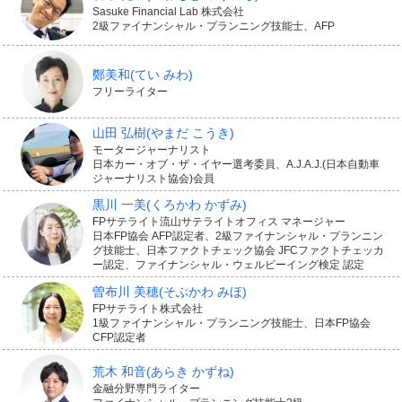
Sasuke Financial Lab 株式会社
2級ファイナンシャル・プランニング技能士、AFP
鄭美和
(てい みわ)
フリーライター
山田 弘樹
(やまだ こうき)
モータージャーナリスト
日本カー・オブ・ザ・イヤー選考委員、A.J.A.J.(日本自動車
ジャーナリスト協会)会員
黒川 一美
(くろかわ かずみ)
FPサテライト流山サテライトオフィス マネージャー
日本FP協会 AFP認定者、2級ファイナンシャル・プランニン
グ技能士、日本ファクトチェック協会 JFCファクトチェッカ
ー認定、ファイナンシャル・ウェルビーイング検定 認定
曽布川 美穂
(そぶかわ みほ)
FPサテライト株式会社
1級ファイナンシャル・プランニング技能士、日本FP協会
CFP認定者
荒木 和音
(あらき かずね)
金融分野専門ライター