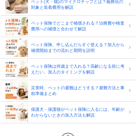
ペット(犬・猫)のマイクロチップとは？義務化の
対象と装着費用を解説
らわが子の健康維持に役立てることができます。
ペット保険でどこまで補償される？治療費や検査
費用への補償と合わせて解説
ワンちゃんネコちゃんに合わ
ペット保険、申し込んだらすぐ使える？加入から
補償開始までの流れと期間を説明
せてペット保険を
ペット保険は何歳まで入れる？高齢になる前に考
えたい、加入のタイミングを解説
このように、犬やネコなどわが子が元気に暮らすための
災害時、ペットの避難はどうする？避難方法と事
さまざまな備えができるペット保険。
前準備まとめ
以下の記事では、ペット保険の選び方や入り方、加入時
保護犬・保護猫がペット保険に入るには、年齢が
の注意点のほか、犬やネコがかかりやすい病気とその治
わからないときの加入方法も解説
療費用などについて解説しています。言葉で健康状態を
伝えられないわが子の健康管理について理解を深めたう