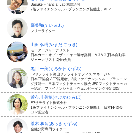
Sasuke Financial Lab 株式会社
2級ファイナンシャル・プランニング技能士、AFP
鄭美和
(てい みわ)
フリーライター
山田 弘樹
(やまだ こうき)
モータージャーナリスト
日本カー・オブ・ザ・イヤー選考委員、A.J.A.J.(日本自動車
ジャーナリスト協会)会員
黒川 一美
(くろかわ かずみ)
FPサテライト流山サテライトオフィス マネージャー
日本FP協会 AFP認定者、2級ファイナンシャル・プランニン
グ技能士、日本ファクトチェック協会 JFCファクトチェッカ
ー認定、ファイナンシャル・ウェルビーイング検定 認定
曽布川 美穂
(そぶかわ みほ)
FPサテライト株式会社
1級ファイナンシャル・プランニング技能士、日本FP協会
CFP認定者
荒木 和音
(あらき かずね)
金融分野専門ライター