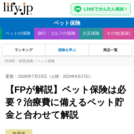
ペット保険
ペット
の保険
旅行・ゴルフ
の保険
火災
保険
その他(損保)
ランキング
保険を学ぶ
商品一覧
HOME
損害保険
ペット保険
>
>
更新：
2026年7月23日
（公開：2024年6月17日）
【FPが解説】ペット保険は必
要？治療費に備えるペット貯
金と合わせて解説
執筆者