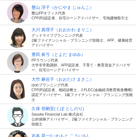
蟹山 淳子
（かにやま じゅんこ）
蟹山FPオフィス代表
CFP(R)認定者、住宅ローンアドバイザー、宅地建物取引士
大川 真理子
（おおかわ まりこ）
グッドライフプランニング代表
2級ファイナンシャル・プランニング技能士、AFP、健康経営
アドバイザー
豊田 眞弓
（とよだ まゆみ）
FPラウンジ代表
大学非常勤講師、AFP認定者、子育て・教育資金アドバイザ
ー、住宅ローンアドバイザー
大竹 麻佐子
（おおたけ まさこ）
ゆめプランニング代表
CFP(R)認定者、相続診断士、J-FLEC(金融経済教育推進機構)
認定アドバイザー、1級ファイナンシャル・プランニング技能
士
久保 登嗣宜
(くぼ としのり)
Sasuke Financial Lab 株式会社
公的保険アドバイザー、2級ファイナンシャル・プランニング
技能士
岩本 晃一
(いわもと こういち)