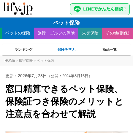
ペット保険
ペット
の保険
旅行・ゴルフ
の保険
火災
保険
その他(損保)
ランキング
保険を学ぶ
商品一覧
HOME
損害保険
ペット保険
>
>
更新：
2026年7月23日
（公開：2024年8月16日）
窓口精算できるペット保険、
保険証つき保険のメリットと
注意点を合わせて解説