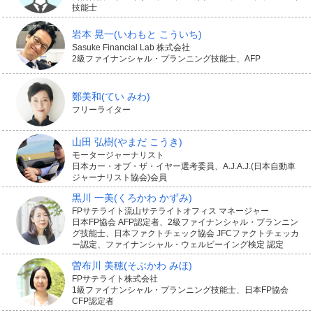
技能士
岩本 晃一
(いわもと こういち)
Sasuke Financial Lab 株式会社
2級ファイナンシャル・プランニング技能士、AFP
鄭美和
(てい みわ)
フリーライター
山田 弘樹
(やまだ こうき)
モータージャーナリスト
日本カー・オブ・ザ・イヤー選考委員、A.J.A.J.(日本自動車
ジャーナリスト協会)会員
黒川 一美
(くろかわ かずみ)
FPサテライト流山サテライトオフィス マネージャー
日本FP協会 AFP認定者、2級ファイナンシャル・プランニン
グ技能士、日本ファクトチェック協会 JFCファクトチェッカ
ー認定、ファイナンシャル・ウェルビーイング検定 認定
曽布川 美穂
(そぶかわ みほ)
FPサテライト株式会社
1級ファイナンシャル・プランニング技能士、日本FP協会
CFP認定者