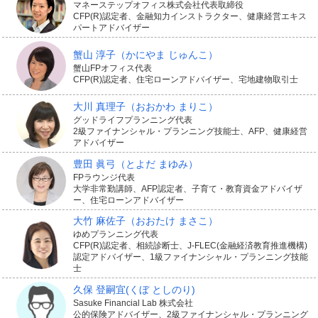
マネーステップオフィス株式会社代表取締役
CFP(R)認定者、金融知力インストラクター、健康経営エキス
パートアドバイザー
蟹山 淳子
（かにやま じゅんこ）
蟹山FPオフィス代表
CFP(R)認定者、住宅ローンアドバイザー、宅地建物取引士
大川 真理子
（おおかわ まりこ）
グッドライフプランニング代表
2級ファイナンシャル・プランニング技能士、AFP、健康経営
アドバイザー
豊田 眞弓
（とよだ まゆみ）
FPラウンジ代表
大学非常勤講師、AFP認定者、子育て・教育資金アドバイザ
ー、住宅ローンアドバイザー
大竹 麻佐子
（おおたけ まさこ）
ゆめプランニング代表
CFP(R)認定者、相続診断士、J-FLEC(金融経済教育推進機構)
認定アドバイザー、1級ファイナンシャル・プランニング技能
士
久保 登嗣宜
(くぼ としのり)
Sasuke Financial Lab 株式会社
公的保険アドバイザー、2級ファイナンシャル・プランニング