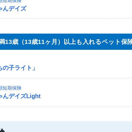
額短期保険
ゃんデイズ
満13歳（13歳11ヶ月）以上も入れるペット保
ちの子ライト」
額短期保険
んデイズLight