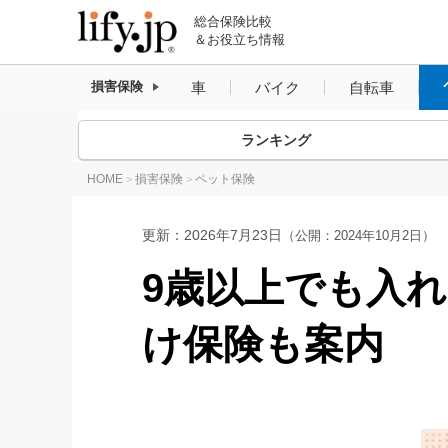
総合保険比較
＆お役立ち情報
車
バイク
自転車
損害保険
ランキング
HOME
損害保険
ペット保険
>
>
更新：
2026年7月23日
（公開：2024年10月2日）
9歳以上でも入
け保険も案内