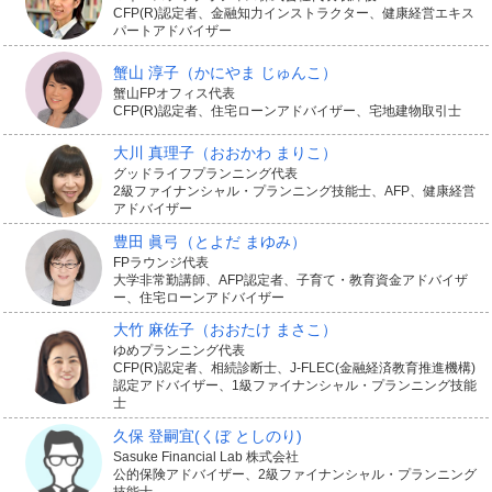
CFP(R)認定者、金融知力インストラクター、健康経営エキス
は、けがをしたり亡くなってしまったりするおそれもあ
パートアドバイザー
ります。そんなときにかかる治療費や入院費用などがお
蟹山 淳子
（かにやま じゅんこ）
蟹山FPオフィス代表
りる補償がついている自転車保険もあります。
CFP(R)認定者、住宅ローンアドバイザー、宅地建物取引士
大川 真理子
（おおかわ まりこ）
自転車を運転しているときに転んでケガをして入院し
グッドライフプランニング代表
2級ファイナンシャル・プランニング技能士、AFP、健康経営
た、手術をしたなどで保険がおります。ほかに、通院時
アドバイザー
にも保険がおりるものや、歩いているときに自転車や車
豊田 眞弓
（とよだ まゆみ）
FPラウンジ代表
とぶつかってけがをした場合など、幅広い交通事故が対
大学非常勤講師、AFP認定者、子育て・教育資金アドバイザ
ー、住宅ローンアドバイザー
象になる自転車保険もあります。
大竹 麻佐子
（おおたけ まさこ）
ゆめプランニング代表
CFP(R)認定者、相続診断士、J-FLEC(金融経済教育推進機構)
認定アドバイザー、1級ファイナンシャル・プランニング技能
士
自転車のさまざまなアクシデン
久保 登嗣宜
(くぼ としのり)
Sasuke Financial Lab 株式会社
トに備えて自転車保険の検討を
公的保険アドバイザー、2級ファイナンシャル・プランニング
技能士