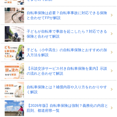
れる
自転車保険は必要？自転車事故に対応できる保険
と合わせてFPが解説
自転車は気軽に乗れるものですが、乗っているときに思
子どもが自転車で事故を起こしたら？対応できる
保険と合わせて解説
わぬ事故を起こしたら、相手にけがをさせたり、人の車
やモノを壊して賠償責任を負うリスクもあります。そん
子ども（小中高生）の自転車保険とおすすめの加
なときへの備えが「個人賠償責任補償」です。
入方法を解説
「自転車保険」という名前で販売されている保険には、
【示談交渉サービス付き自転車保険を案内】示談
の流れと合わせて解説
ほぼすべてに個人賠償責任の補償が含まれています。ま
た、自転車保険への加入が義務づけられている地域で自
自転車保険とは？補償内容や入り方をわかりやす
転車を運転するときには、この補償をつけていることが
く解説
求められます。
【2026年版】自転車保険は強制？義務化の内容と
罰則、都道府県一覧
自転車保険にセットされている個人賠償責任補償は、自