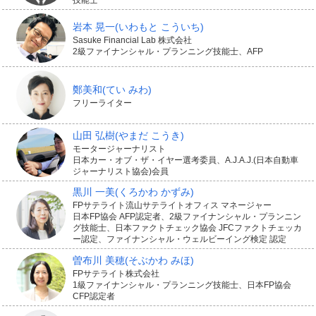
岩本 晃一
(いわもと こういち)
このように、自転車にかかわるさまざまなリスクをカバ
Sasuke Financial Lab 株式会社
2級ファイナンシャル・プランニング技能士、AFP
ーする自転車保険。補償の組み合わせは保険会社やプラ
ンによって異なります。
鄭美和
(てい みわ)
フリーライター
また、同様の補償が自動車保険などに含まれていれば、
山田 弘樹
(やまだ こうき)
新たに自転車保険に加入しなくても備えられるケースも
モータージャーナリスト
日本カー・オブ・ザ・イヤー選考委員、A.J.A.J.(日本自動車
あります。
ジャーナリスト協会)会員
黒川 一美
(くろかわ かずみ)
以下の記事では、自転車保険の選び方や義務化などにつ
FPサテライト流山サテライトオフィス マネージャー
日本FP協会 AFP認定者、2級ファイナンシャル・プランニン
いて解説しています。ご自身やご家族のニーズに合わせ
グ技能士、日本ファクトチェック協会 JFCファクトチェッカ
ー認定、ファイナンシャル・ウェルビーイング検定 認定
て、最適な自転車保険を検討したいですね。
曽布川 美穂
(そぶかわ みほ)
FPサテライト株式会社
1級ファイナンシャル・プランニング技能士、日本FP協会
CFP認定者