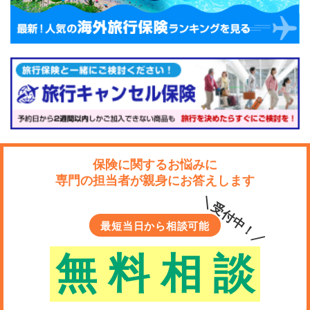
保険に関するお悩みに
専門の担当者が親身にお答えします
＼受付中！／
最短当日から相談可能
無
料
相
談