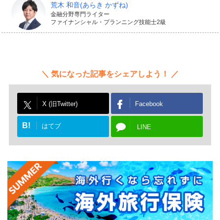
荒木 和音
(あらき かずね)
金融分野専門ライター
ファイナンシャル・プランニング技能士2級
気になった記事をシェアしよう！
X (旧Twitter)
Facebook
B!
はてブ
LINE