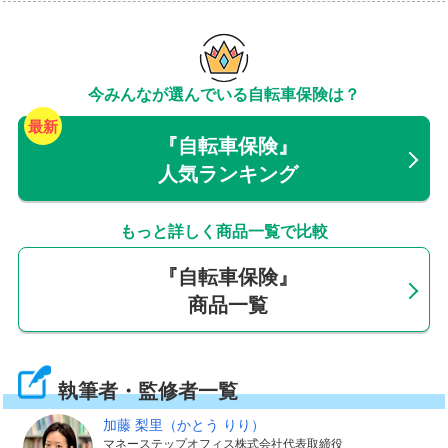
転車に関わる事故だけでなく、歩いているときに起きた
事故や、買い物をしていてお店の商品を壊してしまっ
た、子どもが遊んでいて人の家の窓ガラスを割ってしま
今みんなが選んでいる自転車保険は？
ったようなケースも対象になります。なかには、対象に
『自転車保険』
なる事故を「自転車利用中」に限っている自転車保険も
人気ランキング
あります。
もっと詳しく商品一覧で比較
また、同様の補償は自転車保険だけでなく、自動車保険
や火災保険などにセットされていることもあります。
『自転車保険』
商品一覧
2.自分のけがや死亡にも備えられる
執筆者・監修者一覧
加藤 梨里
（かとう りり）
スピードを出していたり、車とぶつかったような事故で
マネーステップオフィス株式会社代表取締役