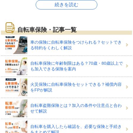
る？
続きを読む
自転車保険・記事一覧
自転車保険は、自転車に乗っているときに起きた事故で
けがをしたり、相手にけがをさせてしまったりしたとき
車の保険に自転車保険をつけられる？セットでき
る特約をくわしく解説
に保険金がおりる保険です。地域によっては、自転車保
険に加入することを義務づけているところもあり、ご自
自転車保険に年齢制限はある？70歳・80歳以上で
身や子どもが自転車に乗る人がおもに検討したい保険で
も加入できる保険を案内
す。
火災保険に自転車保険をセットできる？補償内容
をFPが解説
補償はおもに、次の2種類にわけられます。
自転車盗難保険とは？加入の条件や注意点と合わ
せて解説
1.人にけがをさせたり、人の車やモ
自転車を購入したら確認を、必要な保険と手続き
ノを壊したときの賠償費用に備えら
をまとめて解説