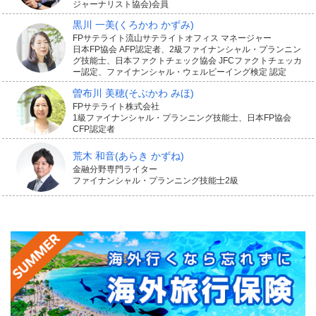
ジャーナリスト協会)会員
黒川 一美
(くろかわ かずみ)
FPサテライト流山サテライトオフィス マネージャー
日本FP協会 AFP認定者、2級ファイナンシャル・プランニン
グ技能士、日本ファクトチェック協会 JFCファクトチェッカ
ー認定、ファイナンシャル・ウェルビーイング検定 認定
曽布川 美穂
(そぶかわ みほ)
FPサテライト株式会社
1級ファイナンシャル・プランニング技能士、日本FP協会
CFP認定者
荒木 和音
(あらき かずね)
金融分野専門ライター
ファイナンシャル・プランニング技能士2級