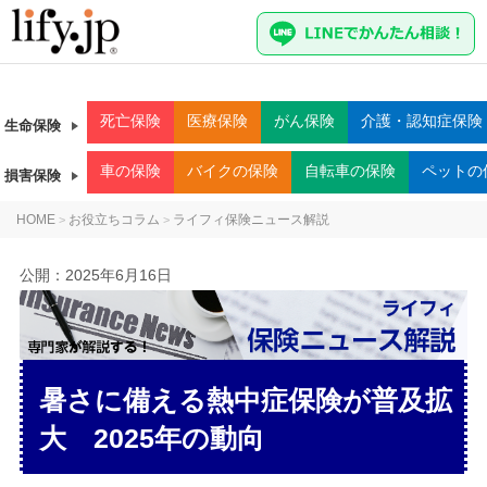
死亡
保険
医療
保険
がん
保険
介護・認知症
保険
生命保険
車
の保険
バイク
の保険
自転車
の保険
ペット
の
損害保険
HOME
お役立ちコラム
ライフィ保険ニュース解説
>
>
公開：
2025年6月16日
暑さに備える熱中症保険が普及拡
大 2025年の動向