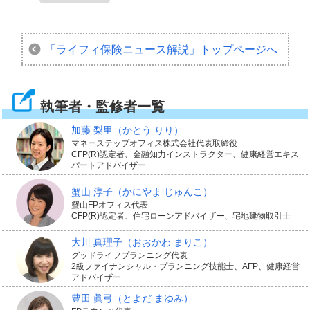
「ライフィ保険ニュース解説」
トップページへ
執筆者・監修者一覧
加藤 梨里
（かとう りり）
マネーステップオフィス株式会社代表取締役
CFP(R)認定者、金融知力インストラクター、健康経営エキス
パートアドバイザー
蟹山 淳子
（かにやま じゅんこ）
蟹山FPオフィス代表
CFP(R)認定者、住宅ローンアドバイザー、宅地建物取引士
大川 真理子
（おおかわ まりこ）
グッドライフプランニング代表
2級ファイナンシャル・プランニング技能士、AFP、健康経営
アドバイザー
豊田 眞弓
（とよだ まゆみ）