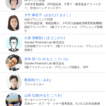
FPラウンジ代表
大学非常勤講師、AFP認定者、子育て・教育資金アドバイザ
ー、住宅ローンアドバイザー
大竹 麻佐子
（おおたけ まさこ）
ゆめプランニング代表
CFP(R)認定者、相続診断士、J-FLEC(金融経済教育推進機構)
認定アドバイザー、1級ファイナンシャル・プランニング技能
士
久保 登嗣宜
(くぼ としのり)
Sasuke Financial Lab 株式会社
公的保険アドバイザー、2級ファイナンシャル・プランニング
技能士
岩本 晃一
(いわもと こういち)
Sasuke Financial Lab 株式会社
2級ファイナンシャル・プランニング技能士、AFP
鄭美和
(てい みわ)
フリーライター
山田 弘樹
(やまだ こうき)
モータージャーナリスト
日本カー・オブ・ザ・イヤー選考委員、A.J.A.J.(日本自動車