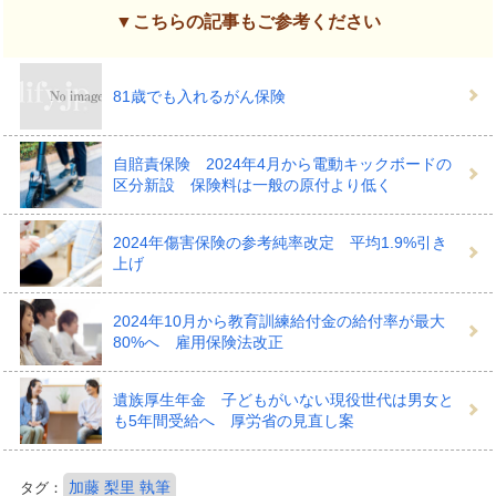
▼こちらの記事もご参考ください
81歳でも入れるがん保険
自賠責保険 2024年4月から電動キックボードの
区分新設 保険料は一般の原付より低く
2024年傷害保険の参考純率改定 平均1.9%引き
上げ
2024年10月から教育訓練給付金の給付率が最大
80%へ 雇用保険法改正
遺族厚生年金 子どもがいない現役世代は男女と
も5年間受給へ 厚労省の見直し案
加藤 梨里 執筆
タグ：