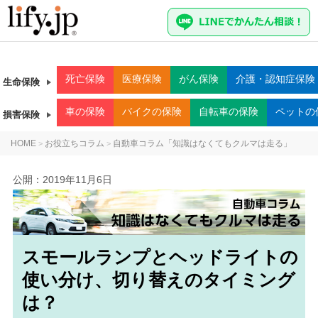
死亡
保険
医療
保険
がん
保険
介護・認知症
保険
生命保険
車
の保険
バイク
の保険
自転車
の保険
ペット
の
損害保険
HOME
お役立ちコラム
自動車コラム「知識はなくてもクルマは走る」
>
>
公開：
2019年11月6日
スモールランプとヘッドライトの
使い分け、切り替えのタイミング
は？