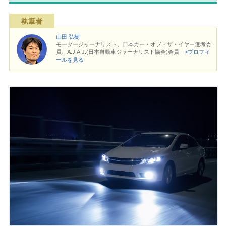
執筆者
山田 弘樹
モータージャーナリスト、日本カー・オブ・ザ・イヤー選考委
員、A.J.A.J.(日本自動車ジャーナリスト協会)会員
>プロフィ
ールを見る