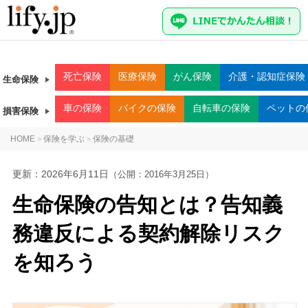
死亡
保険
医療
保険
がん
保険
介護・認知症
保険
生命保険
車
の保険
バイク
の保険
自転車
の保険
ペット
の
損害保険
HOME
保険を学ぶ
保険の基礎
>
>
更新：
2026年6月11日
（公開：2016年3月25日）
生命保険の告知とは？告知義
務違反による契約解除リスク
を知ろう