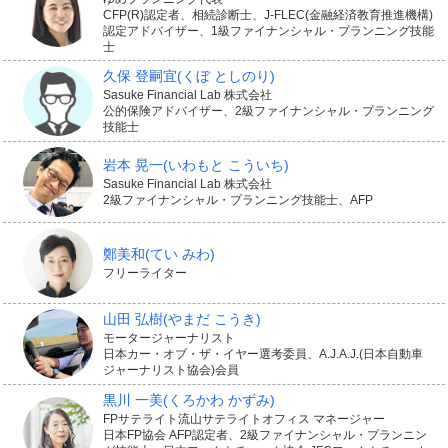
CFP(R)認定者、相続診断士、J-FLEC(金融経済教育推進機構)
認定アドバイザー、1級ファイナンシャル・プランニング技能
士
久保 登嗣宜
(くぼ としのり)
Sasuke Financial Lab 株式会社
公的保険アドバイザー、2級ファイナンシャル・プランニング
技能士
岩本 晃一
(いわもと こういち)
Sasuke Financial Lab 株式会社
2級ファイナンシャル・プランニング技能士、AFP
鄭美和
(てい みわ)
フリーライター
山田 弘樹
(やまだ こうき)
モータージャーナリスト
日本カー・オブ・ザ・イヤー選考委員、A.J.A.J.(日本自動車
ジャーナリスト協会)会員
黒川 一美
(くろかわ かずみ)
FPサテライト流山サテライトオフィス マネージャー
日本FP協会 AFP認定者、2級ファイナンシャル・プランニン