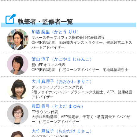
執筆者・監修者一覧
加藤 梨里
（かとう りり）
マネーステップオフィス株式会社代表取締役
CFP(R)認定者、金融知力インストラクター、健康経営エキス
パートアドバイザー
蟹山 淳子
（かにやま じゅんこ）
蟹山FPオフィス代表
CFP(R)認定者、住宅ローンアドバイザー、宅地建物取引士
大川 真理子
（おおかわ まりこ）
グッドライフプランニング代表
2級ファイナンシャル・プランニング技能士、AFP、健康経営
アドバイザー
豊田 眞弓
（とよだ まゆみ）
FPラウンジ代表
大学非常勤講師、AFP認定者、子育て・教育資金アドバイザ
ー、住宅ローンアドバイザー
大竹 麻佐子
（おおたけ まさこ）
ゆめプランニング代表