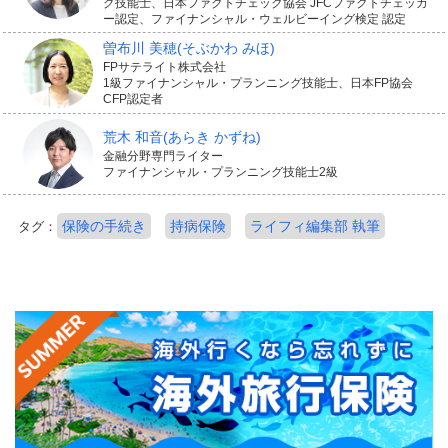
グ技能士、日本ファクトチェック協会 JFCファクトチェッカ
ー認定、ファイナンシャル・ウェルビーイング検定 認定
曽布川 美穂
(そぶかわ みほ)
FPサテライト株式会社
1級ファイナンシャル・プランニング技能士、日本FP協会
CFP認定者
荒木 和音
(あらき かずね)
金融分野専門ライター
ファイナンシャル・プランニング技能士2級
保険の手続き
持病保険
ライフィ編集部 執筆
タグ：