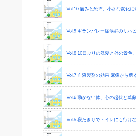
Vol.10 痛みと恐怖、小さな変
Vol.9 ギランバレー症候群の
Vol.8 10日ぶりの洗髪と外の
Vol.7 血液製剤の効果 麻痺か
Vol.6 動かない体、心の起伏と
Vol.5 寝たきりでトイレにも行