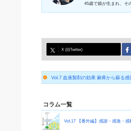
45歳で娘が生まれ、
X (旧Twitter)
Vol.7 血液製剤の効果 麻痺から蘇
コラム一覧
Vol.17 【番外編】感謝・感激・