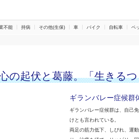
業不能
持病
その他(生保)
車
バイク
自転車
ペ
い体、心の起伏と葛藤。「生きる
ギランバレー症候群
ギランバレー症候群は、自己免
けとも言われている。
両足の筋力低下、しびれ、運動