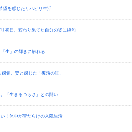
化に希望を感じたリハビリ生活
リハビリ初日、変わり果てた自分の姿に絶句
景色、「生」の輝きに触れる
ら蘇る感覚、妻と感じた「復活の証」
葛藤。「生きるつらさ」との闘い
けない！体中が管だらけの入院生活