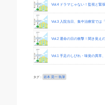
Vol.4 ドラマじゃない！監視と
Vol.3 入院当日、集中治療室で
Vol.2 運命の日の衝撃！聞き
Vol.1 手足のしびれ・味覚の異
岩本 晃一 執筆
タグ：