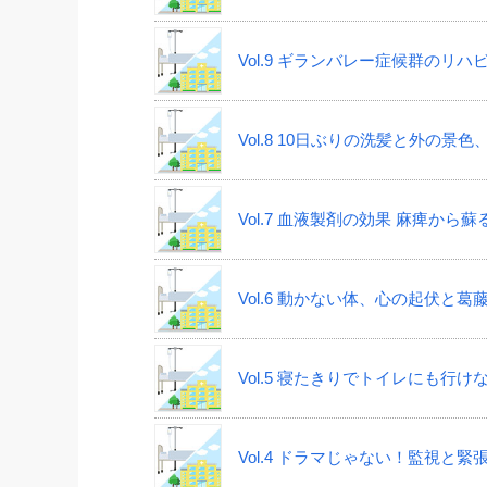
Vol.9 ギランバレー症候群の
Vol.8 10日ぶりの洗髪と外の
Vol.7 血液製剤の効果 麻痺か
Vol.6 動かない体、心の起伏と
Vol.5 寝たきりでトイレにも行
Vol.4 ドラマじゃない！監視と