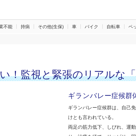
業不能
持病
その他(生保)
車
バイク
自転車
ペ
じゃない！監視と緊張のリアルな
ギランバレー症候群
ギランバレー症候群は、自己免
けとも言われている。
両足の筋力低下、しびれ、運動