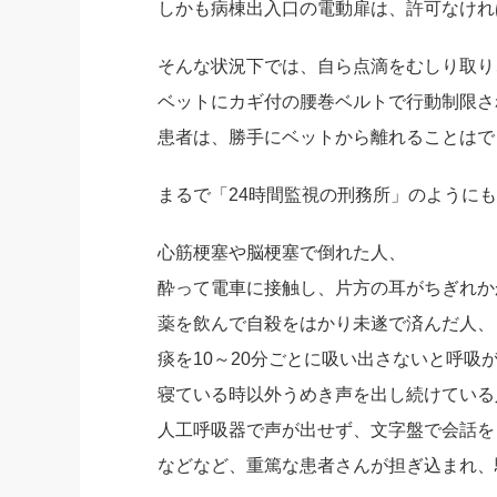
しかも病棟出入口の電動扉は、許可なけれ
そんな状況下では、自ら点滴をむしり取り
ベットにカギ付の腰巻ベルトで行動制限さ
患者は、勝手にベットから離れることはで
まるで「24時間監視の刑務所」のように
心筋梗塞や脳梗塞で倒れた人、
酔って電車に接触し、片方の耳がちぎれか
薬を飲んで自殺をはかり未遂で済んだ人、
痰を10～20分ごとに吸い出さないと呼吸
寝ている時以外うめき声を出し続けている
人工呼吸器で声が出せず、文字盤で会話を
などなど、重篤な患者さんが担ぎ込まれ、