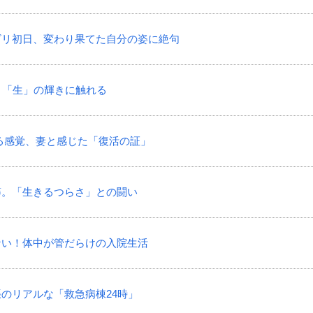
リハビリ初日、変わり果てた自分の姿に絶句
景色、「生」の輝きに触れる
ら蘇る感覚、妻と感じた「復活の証」
葛藤。「生きるつらさ」との闘い
けない！体中が管だらけの入院生活
緊張のリアルな「救急病棟24時」