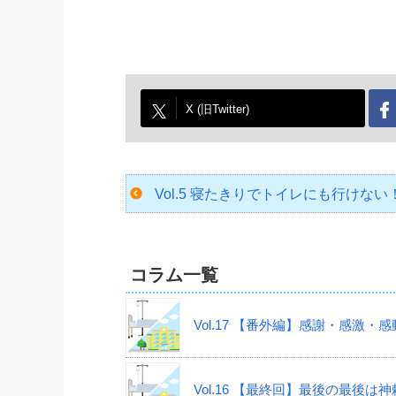
X (旧Twitter)
Vol.5 寝たきりでトイレにも行けな
コラム一覧
Vol.17 【番外編】感謝・感激・
Vol.16 【最終回】最後の最後は