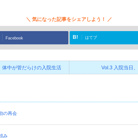
気になった記事をシェアしよう！
B!
はてブ
Facebook
い！体中が管だらけの入院生活
Vol.3 入院
感動の再会
神頼み