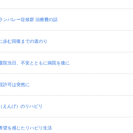
いギランバレー症候群 治療費の話
ともに歩む回復までの道のり
きた退院当日、不安とともに病院を後に
退院許可は突然に
嚥下（えんげ）のリハビリ
化に希望を感じたリハビリ生活