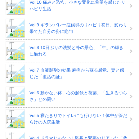
Vol.10 痛みと恐怖、小さな変化に希望を感じたリ
ハビリ生活
Vol.9 ギランバレー症候群のリハビリ初日、変わり
果てた自分の姿に絶句
Vol.8 10日ぶりの洗髪と外の景色、「生」の輝き
に触れる
Vol.7 血液製剤の効果 麻痺から蘇る感覚、妻と感
じた「復活の証」
Vol.6 動かない体、心の起伏と葛藤。「生きるつら
さ」との闘い
Vol.5 寝たきりでトイレにも行けない！体中が管だ
らけの入院生活
Vol.4 ドラマじゃない！監視と緊張のリアルな「救