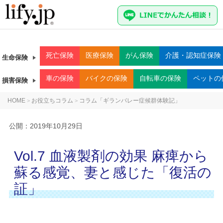
死亡
保険
医療
保険
がん
保険
介護・認知症
保険
生命保険
車
の保険
バイク
の保険
自転車
の保険
ペット
の
損害保険
HOME
お役立ちコラム
コラム「ギランバレー症候群体験記」
>
>
公開：
2019年10月29日
Vol.7 血液製剤の効果 麻痺から
蘇る感覚、妻と感じた「復活の
証」