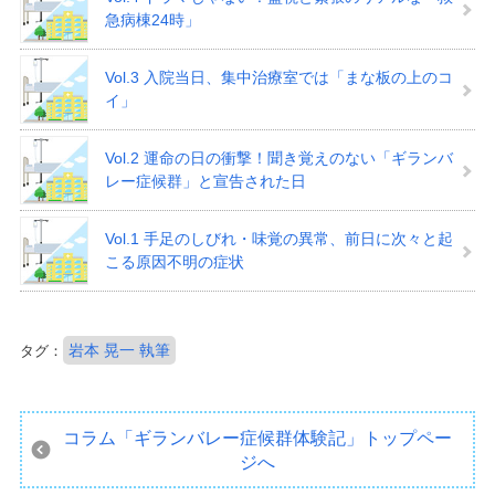
急病棟24時」
Vol.3 入院当日、集中治療室では「まな板の上のコ
イ」
Vol.2 運命の日の衝撃！聞き覚えのない「ギランバ
レー症候群」と宣告された日
Vol.1 手足のしびれ・味覚の異常、前日に次々と起
こる原因不明の症状
岩本 晃一 執筆
タグ：
コラム「ギランバレー症候群体験記」
トップペー
ジへ