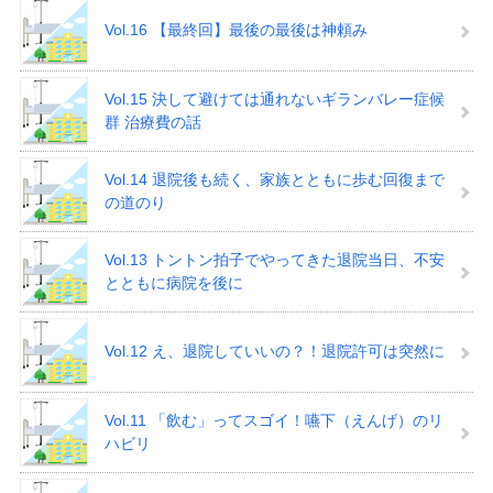
Vol.16 【最終回】最後の最後は神頼み
Vol.15 決して避けては通れないギランバレー症候
群 治療費の話
Vol.14 退院後も続く、家族とともに歩む回復まで
の道のり
Vol.13 トントン拍子でやってきた退院当日、不安
とともに病院を後に
Vol.12 え、退院していいの？！退院許可は突然に
Vol.11 「飲む」ってスゴイ！嚥下（えんげ）のリ
ハビリ