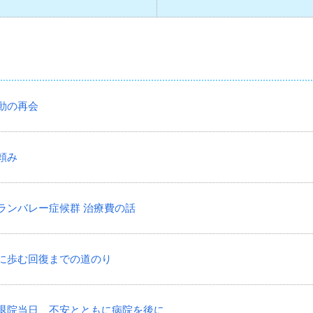
感動の再会
神頼み
いギランバレー症候群 治療費の話
ともに歩む回復までの道のり
きた退院当日、不安とともに病院を後に