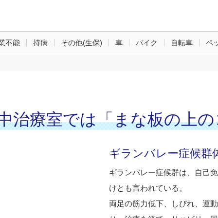
業不能
持病
その他(生保)
車
バイク
自転車
ペ
日、集中治療室では「まな板の上
ギランバレー症候群
ギランバレー症候群は、自己免
けとも言われている。
両足の筋力低下、しびれ、運動