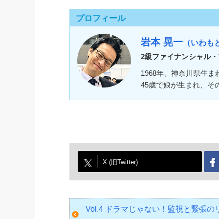
プロフィール
岩本 晃一
（いわも
2級ファイナンシャル・
1968年、神奈川県生
45歳で娘が生まれ、
X (旧Twitter)
Vol.4 ドラマじゃない！監視と緊張