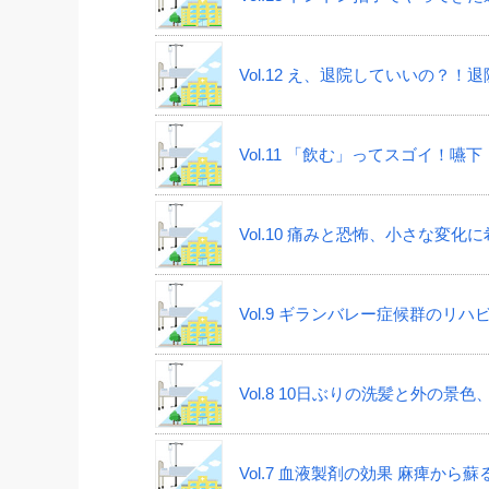
Vol.12 え、退院していいの？！
Vol.11 「飲む」ってスゴイ！
Vol.10 痛みと恐怖、小さな変
Vol.9 ギランバレー症候群の
Vol.8 10日ぶりの洗髪と外の
Vol.7 血液製剤の効果 麻痺か