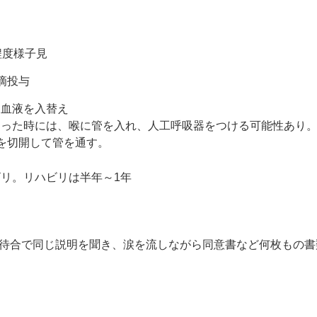
程度様子見
滴投与
に血液を入替え
なった時には、喉に管を入れ、人工呼吸器をつける可能性あり
を切開して管を通す。
リ。リハビリは半年～1年
待合で同じ説明を聞き、涙を流しながら同意書など何枚もの書