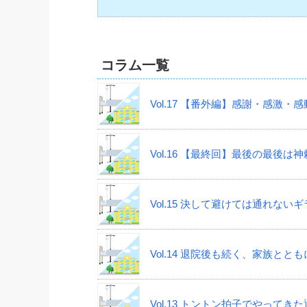
コラム一覧
Vol.17 【番外編】感謝・感激・
Vol.16 【最終回】最後の最後は
Vol.15 決して避けては通れな
Vol.14 退院後も続く、家族と
Vol.13 トントン拍子でやって