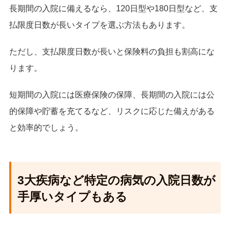
長期間の入院に備えるなら、120日型や180日型など、支
内分泌，栄養及び代謝疾患
24.7
払限度日数が長いタイプを選ぶ方法もあります。
肝疾患
22.3
ただし、支払限度日数が長いと保険料の負担も割高にな
脂質異常症
21.3
ります。
先天奇形，変形及び染色体異常
21.1
短期間の入院には医療保険の保障、長期間の入院には公
特殊目的用コード
18.5
的保障や貯蓄を充てるなど、リスクに応じた備えがある
と効率的でしょう。
心疾患（高血圧性のものを除く）
18.3
血液及び造血器の疾患並びに免疫機構の障
18.1
害
3大疾病など特定の病気の入院日数が
結腸及び直腸の悪性新生物＜腫瘍＞
15.3
手厚いタイプもある
胃の悪性新生物＜腫瘍＞
14.7