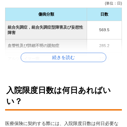
(単位：日)
傷病分類
日数
統合失調症，統合失調症型障害及び妄想性
569.5
障害
血管性及び詳細不明の認知症
285.2
続きを読む
アルツハイマー病
279.6
気分[感情]障害（躁うつ病を含む）
118.2
脳血管疾患
68.9
入院限度日数は何日あればい
慢性腎臓病
57.3
い？
慢性閉塞性肺疾患
49.8
医療保険に契約する際には、入院限度日数は何日必要な
結核
44.3