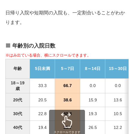
日帰り入院や短期間の入院も、一定割合いることがわか
ります。
年齢別の入院日数
※はみ出ている場合、横にスクロールできます。
年齢
5日未満
5～7日
8～14日
15～30日
18～19
33.3
66.7
0.0
0.0
歳
20代
20.5
38.6
15.9
13.6
30代
22.8
40.4
19.3
10.5
40代
19.4
35.7
26.5
12.2
スクロールできます