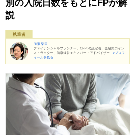
別の入院日数をもとにFPが解
説
執筆者
加藤 梨里
ファイナンシャルプランナー、CFP(R)認定者、金融知力イン
ストラクター、健康経営エキスパートアドバイザー
>プロフ
ィールを見る