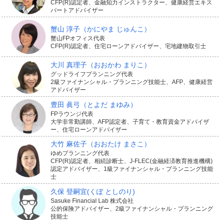
CFP(R)認定者、金融知力インストラクター、健康経営エキス
パートアドバイザー
蟹山 淳子
（かにやま じゅんこ）
蟹山FPオフィス代表
CFP(R)認定者、住宅ローンアドバイザー、宅地建物取引士
大川 真理子
（おおかわ まりこ）
グッドライフプランニング代表
2級ファイナンシャル・プランニング技能士、AFP、健康経営
アドバイザー
豊田 眞弓
（とよだ まゆみ）
FPラウンジ代表
大学非常勤講師、AFP認定者、子育て・教育資金アドバイザ
ー、住宅ローンアドバイザー
大竹 麻佐子
（おおたけ まさこ）
ゆめプランニング代表
CFP(R)認定者、相続診断士、J-FLEC(金融経済教育推進機構)
認定アドバイザー、1級ファイナンシャル・プランニング技能
士
久保 登嗣宜
(くぼ としのり)
Sasuke Financial Lab 株式会社
公的保険アドバイザー、2級ファイナンシャル・プランニング
技能士