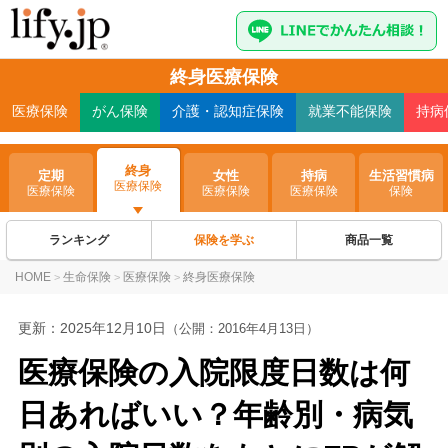
終身医療保険
医療
保険
がん
保険
介護・認知症
保険
就業不能
保険
持病
終身
定期
女性
持病
生活習慣病
医療保険
医療保険
医療保険
医療保険
保険
ランキング
保険を学ぶ
商品一覧
HOME
生命保険
医療保険
終身医療保険
>
>
>
更新：
2025年12月10日
（公開：2016年4月13日）
医療保険の入院限度日数は何
日あればいい？年齢別・病気