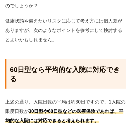
のでしょうか？
高血圧性疾患
41.6
健康状態や備えたいリスクに応じて考え方には個人差が
骨折
35.4
ありますが、次のようなポイントを参考にして検討する
循環器系の疾患
34.6
とよいかもしれません。
糖尿病
31.8
筋骨格系及び結合組織の疾患
29.6
60日型なら平均的な入院に対応でき
総数
る
28.4
症状，徴候及び異常臨床所見・異常検査所
28.2
見で他に分類されないもの
上述の通り、入院日数の平均は約30日ですので、1入院の
皮膚及び皮下組織の疾患
26.9
限度日数が
30日型や60日型などの医療保険であれば、平
均的な入院には対応できると考えられます。
肺炎
26