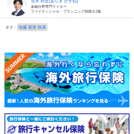
荒木 和音
(あらき かずね)
金融分野専門ライター
ファイナンシャル・プランニング技能士2級
加藤 梨里 執筆
タグ：