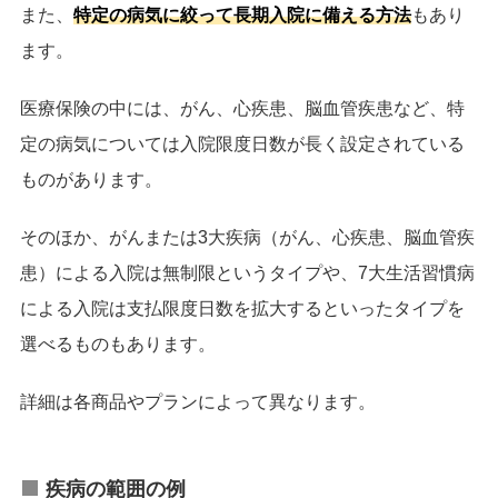
悪性新生物＜腫瘍＞
14.4
また、
特定の病気に絞って長期入院に備える方法
もあり
ます。
気管，気管支及び肺の悪性新生物＜腫瘍＞
14.1
医療保険の中には、がん、心疾患、脳血管疾患など、特
肝及び肝内胆管の悪性新生物＜腫瘍＞
13.6
定の病気については入院限度日数が長く設定されている
ウイルス性肝炎
13.4
ものがあります。
周産期に発生した病態
11.1
そのほか、がんまたは3大疾病（がん、心疾患、脳血管疾
消化器系の疾患
10.3
患）による入院は無制限というタイプや、7大生活習慣病
による入院は支払限度日数を拡大するといったタイプを
乳房の悪性新生物＜腫瘍＞
9.4
選べるものもあります。
健康状態に影響を及ぼす要因及び保健サー
9.1
ビスの利用
詳細は各商品やプランによって異なります。
喘息
8.2
妊娠，分娩及び産じょく
疾病の範囲の例
7.4