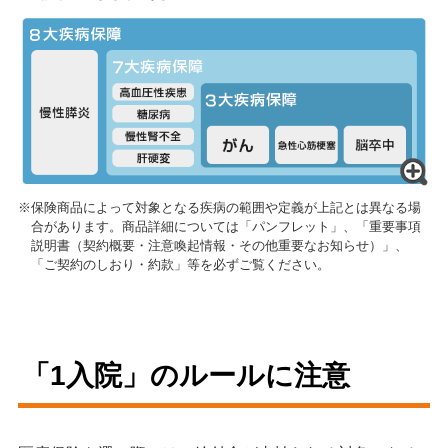
耳及び乳様突起の疾患
5.4
眼及び付属器の疾患
3.2
歯肉炎及び歯周疾患
1.8
う蝕
1.1
※保険商品によって対象となる疾病の範囲や定義が上記とは異なる場
出典：
厚生労働省「令和5年（2023）患者調査の概況」
を基に筆者作成
合があります。商品詳細については「パンフレット」、「重要事項
説明書（契約概要・注意喚起情報・その他重要なお知らせ）」、
※上記表の「平均在院日数」とは、調査期間中の退院患者について病
「ご契約のしおり・約款」等を必ずご覧ください。
気別・年齢別条件によりそのときの入院期間を単純に平均化したも
のであり、病気別の完治までの平均入院日数ではありません。
「1入院」のルールに注意