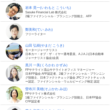
岩本 晃一
(いわもと こういち)
Sasuke Financial Lab 株式会社
2級ファイナンシャル・プランニング技能士、AFP
鄭美和
(てい みわ)
フリーライター
山田 弘樹
(やまだ こうき)
モータージャーナリスト
日本カー・オブ・ザ・イヤー選考委員、A.J.A.J.(日本自動車
ジャーナリスト協会)会員
黒川 一美
(くろかわ かずみ)
FPサテライト流山サテライトオフィス マネージャー
日本FP協会 AFP認定者、2級ファイナンシャル・プランニン
グ技能士、日本ファクトチェック協会 JFCファクトチェッカ
ー認定、ファイナンシャル・ウェルビーイング検定 認定
曽布川 美穂
(そぶかわ みほ)
FPサテライト株式会社
1級ファイナンシャル・プランニング技能士、日本FP協会
CFP認定者