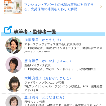
マンション・アパートの水漏れ事故に対応でき
る、火災保険の補償をくわしく解説
執筆者・監修者一覧
加藤 梨里
（かとう りり）
マネーステップオフィス株式会社代表取締役
CFP(R)認定者、金融知力インストラクター、健康経営エキス
パートアドバイザー
蟹山 淳子
（かにやま じゅんこ）
蟹山FPオフィス代表
CFP(R)認定者、住宅ローンアドバイザー、宅地建物取引士
大川 真理子
（おおかわ まりこ）
グッドライフプランニング代表
2級ファイナンシャル・プランニング技能士、AFP、健康経営
アドバイザー
豊田 眞弓
（とよだ まゆみ）
FPラウンジ代表
大学非常勤講師、AFP認定者、子育て・教育資金アドバイザ