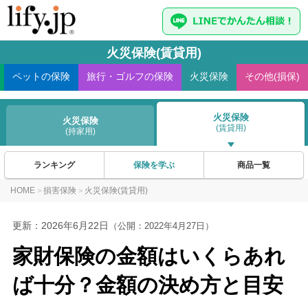
火災保険(賃貸用)
ペット
の保険
旅行・ゴルフ
の保険
火災
保険
その他(損保)
火災保険
火災保険
(賃貸用)
(持家用)
ランキング
保険を学ぶ
商品一覧
HOME
損害保険
火災保険(賃貸用)
>
>
更新：
2026年6月22日
（公開：2022年4月27日）
家財保険の金額はいくらあれ
ば十分？金額の決め方と目安