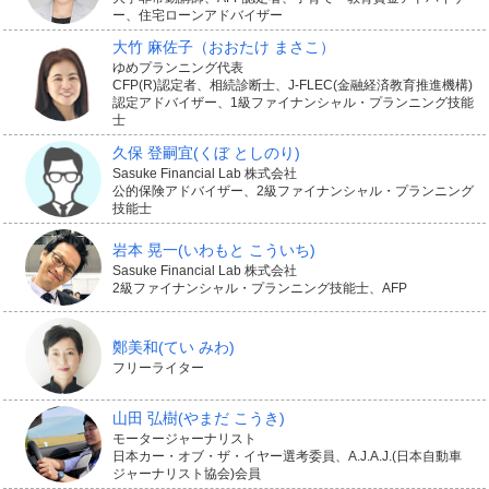
ー、住宅ローンアドバイザー
大竹 麻佐子
（おおたけ まさこ）
ゆめプランニング代表
CFP(R)認定者、相続診断士、J-FLEC(金融経済教育推進機構)
認定アドバイザー、1級ファイナンシャル・プランニング技能
士
久保 登嗣宜
(くぼ としのり)
Sasuke Financial Lab 株式会社
公的保険アドバイザー、2級ファイナンシャル・プランニング
技能士
岩本 晃一
(いわもと こういち)
Sasuke Financial Lab 株式会社
2級ファイナンシャル・プランニング技能士、AFP
鄭美和
(てい みわ)
フリーライター
山田 弘樹
(やまだ こうき)
モータージャーナリスト
日本カー・オブ・ザ・イヤー選考委員、A.J.A.J.(日本自動車
ジャーナリスト協会)会員