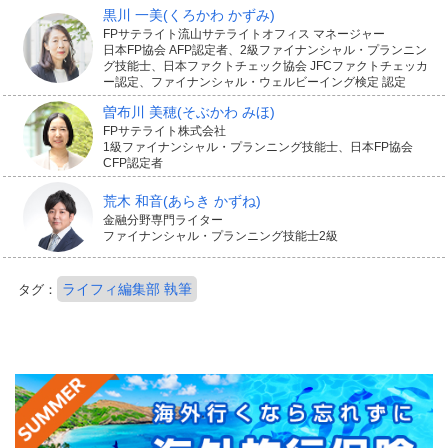
黒川 一美
(くろかわ かずみ)
FPサテライト流山サテライトオフィス マネージャー
日本FP協会 AFP認定者、2級ファイナンシャル・プランニン
グ技能士、日本ファクトチェック協会 JFCファクトチェッカ
ー認定、ファイナンシャル・ウェルビーイング検定 認定
曽布川 美穂
(そぶかわ みほ)
FPサテライト株式会社
1級ファイナンシャル・プランニング技能士、日本FP協会
CFP認定者
荒木 和音
(あらき かずね)
金融分野専門ライター
ファイナンシャル・プランニング技能士2級
ライフィ編集部 執筆
タグ：