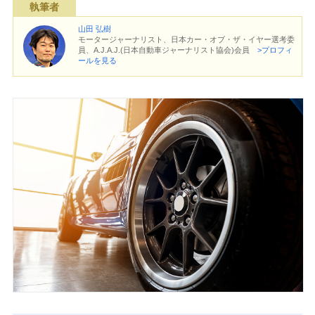
執筆者
山田 弘樹
モータージャーナリスト、日本カー・オブ・ザ・イヤー選考委
員、A.J.A.J.(日本自動車ジャーナリスト協会)会員
>プロフィ
ールを見る