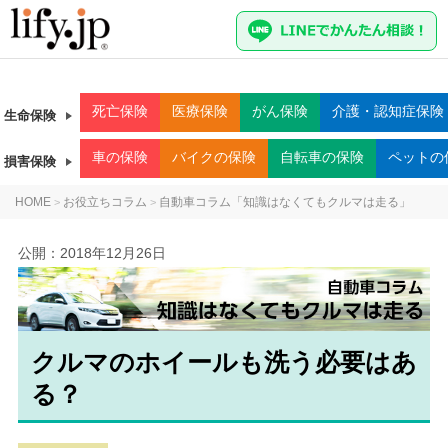
死亡
保険
医療
保険
がん
保険
介護・認知症
保険
生命保険
車
の保険
バイク
の保険
自転車
の保険
ペット
の
損害保険
HOME
お役立ちコラム
自動車コラム「知識はなくてもクルマは走る」
>
>
公開：
2018年12月26日
クルマのホイールも洗う必要はあ
る？