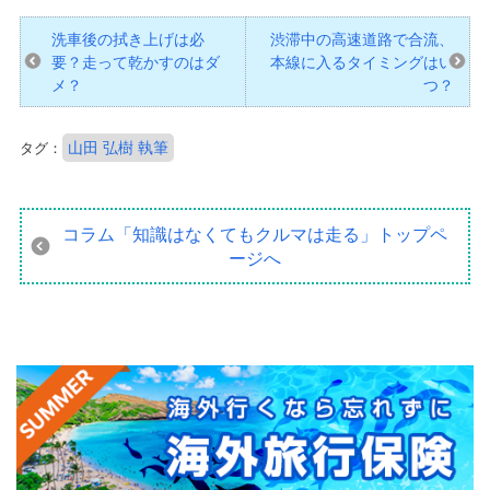
洗車後の拭き上げは必
渋滞中の高速道路で合流、
要？走って乾かすのはダ
本線に入るタイミングはい
メ？
つ？
山田 弘樹 執筆
タグ：
コラム「知識はなくてもクルマは走る」
トップペ
ージへ